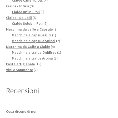
Cialde Caffè To.Da.
4
9
prodotti
Cialde - Infusi
9
prodotti
9
Cialde Infusi Poli
9
6
prodotti
Cialde - Solubili
6
prodotti
6
Cialde Solubili Poli
6
prodotti
3
Macchina da caffè a Capsule
3
1
prodotti
Macchina a capsule GLS
1
prodotto
2
Macchina a capsule Spinel
2
4
prodotti
Macchina da Caffè a Cialde
4
prodotti
1
Macchina a cialda DidiEsse
1
3
prodotto
Macchina a cialde Aroma
3
15
prodotti
Pasta artigianale
15
2
prodotti
Vini e Spumante
2
prodotti
Recensioni
Cosa dicono di noi