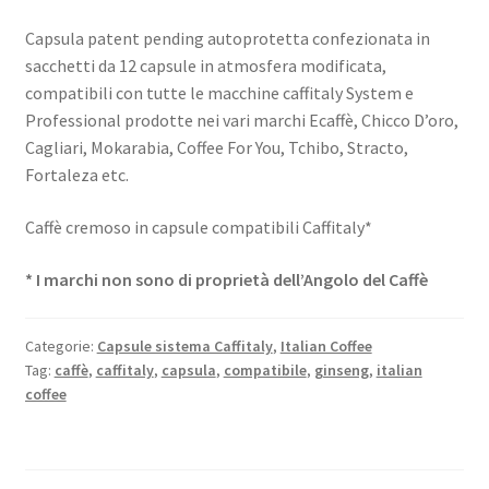
Capsula patent pending autoprotetta confezionata in
sacchetti da 12 capsule in atmosfera modificata,
compatibili con tutte le macchine caffitaly System e
Professional prodotte nei vari marchi Ecaffè, Chicco D’oro,
Cagliari, Mokarabia, Coffee For You, Tchibo, Stracto,
Fortaleza etc.
Caffè cremoso in capsule compatibili Caffitaly*
* I marchi non sono di proprietà dell’Angolo del Caffè
Categorie:
Capsule sistema Caffitaly
,
Italian Coffee
Tag:
caffè
,
caffitaly
,
capsula
,
compatibile
,
ginseng
,
italian
coffee