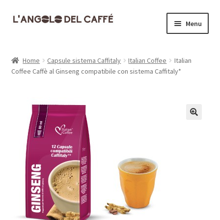
Vai
Vai
Menu
alla
al
navigazione
contenuto
Home
Home
Capsule sistema Caffitaly
Italian Coffee
Italian
Coffee Caffè al Ginseng compatibile con sistema Caffitaly*
Carrello
Cassa
Contatti
Dove siamo
Il mio account
Informativa Privacy