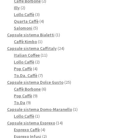
prodotti
2
Caffè Borbone
2
2
prodotti
Illy
2
prodotti
3
Lollo Caffè
3
prodotti
4
Quarta Caffè
4
5
prodotti
Salomoni
5
prodotti
1
Capsule sistema Bialetti
1
1
prodotto
Caffè Kimbo
1
prodotto
24
Capsule sistema Caffitaly
24
11
prodotti
Italian Coffee
11
2
prodotti
Lollo Caffè
2
4
prodotti
Pop Caffè
4
prodotti
7
To.Da. Caffè
7
prodotti
25
Capsule sistema Dolce Gusto
25
6
prodotti
Caffè Borbone
6
9
prodotti
Pop Caffè
9
9
prodotti
To.Da
9
prodotti
1
Capsule sistema Domo-Maranello
1
1
prodotto
Lollo Caffè
1
prodotto
14
Capsule sistema Esprexo
14
4
prodotti
Esprexo Caffè
4
prodotti
2
Esprexo Infusi
2