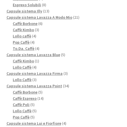
prodotti
8
Esprexo Solubili
8
prodotti
13
Capsule sistema Illy
13
prodotti
21
Capsule sistema Lavazza A Modo Mio
21
6
prodotti
Caffè Borbone
6
3
prodotti
Caffè Kimbo
3
4
prodotti
Lollo caffè
4
4
prodotti
Pop Caffè
4
prodotti
4
To.Da. Caffè
4
prodotti
5
Capsule sistema Lavazza Blue
5
1
prodotti
Caffè Kimbo
1
4
prodotto
Lollo Caffè
4
prodotti
3
Capsule sistema Lavazza Firma
3
3
prodotti
Lollo Caffè
3
prodotti
34
Capsule sistema Lavazza Point
34
5
prodotti
Caffè Borbone
5
prodotti
14
Caffè Esprexo
14
5
prodotti
Caffè Poli
5
prodotti
5
Lollo Caffè
5
5
prodotti
Pop Caffè
5
prodotti
4
Capsule sistema Lui e Fiorfiore
4