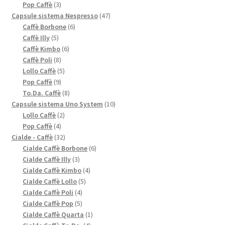
3
prodotti
Pop Caffè
3
prodotti
47
Capsule sistema Nespresso
47
6
prodotti
Caffè Borbone
6
5
prodotti
Caffè Illy
5
prodotti
6
Caffè Kimbo
6
8
prodotti
Caffè Poli
8
prodotti
5
Lollo Caffè
5
9
prodotti
Pop Caffè
9
prodotti
8
To.Da. Caffè
8
prodotti
10
Capsule sistema Uno System
10
2
prodotti
Lollo Caffè
2
4
prodotti
Pop Caffè
4
prodotti
32
Cialde - Caffè
32
prodotti
6
Cialde Caffè Borbone
6
3
prodotti
Cialde Caffè Illy
3
prodotti
4
Cialde Caffè Kimbo
4
5
prodotti
Cialde Caffè Lollo
5
4
prodotti
Cialde Caffè Poli
4
prodotti
5
Cialde Caffè Pop
5
prodotti
1
Cialde Caffè Quarta
1
4
prodotto