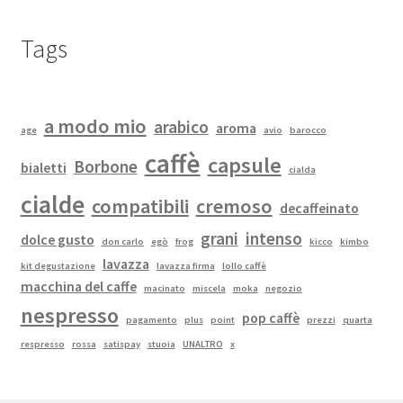
Tags
a modo mio
arabico
aroma
age
avio
barocco
caffè
capsule
Borbone
bialetti
cialda
cialde
compatibili
cremoso
decaffeinato
grani
intenso
dolce gusto
don carlo
egò
frog
kicco
kimbo
lavazza
kit degustazione
lavazza firma
lollo caffè
macchina del caffe
macinato
miscela
moka
negozio
nespresso
pop caffè
pagamento
plus
point
prezzi
quarta
respresso
rossa
satispay
stuoia
UNALTRO
x