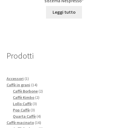
sistema Nespresso*
Leggi tutto
Prodotti
1
Accessori
1
prodotto
14
Caffè in grani
14
prodotti
2
Caffè Borbone
2
2
prodotti
Caffè Kimbo
2
3
prodotti
Lollo Caffè
3
3
prodotti
Pop Caffè
3
prodotti
4
Quarta Caffè
4
prodotti
16
Caffè macinato
16