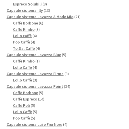
prodotti
8
Esprexo Solubili
8
prodotti
13
Capsule sistema Illy
13
prodotti
21
Capsule sistema Lavazza A Modo Mio
21
6
prodotti
Caffè Borbone
6
3
prodotti
Caffè Kimbo
3
4
prodotti
Lollo caffè
4
4
prodotti
Pop Caffè
4
prodotti
4
To.Da. Caffè
4
prodotti
5
Capsule sistema Lavazza Blue
5
1
prodotti
Caffè Kimbo
1
4
prodotto
Lollo Caffè
4
prodotti
3
Capsule sistema Lavazza Firma
3
3
prodotti
Lollo Caffè
3
prodotti
34
Capsule sistema Lavazza Point
34
5
prodotti
Caffè Borbone
5
prodotti
14
Caffè Esprexo
14
5
prodotti
Caffè Poli
5
prodotti
5
Lollo Caffè
5
5
prodotti
Pop Caffè
5
prodotti
4
Capsule sistema Lui e Fiorfiore
4