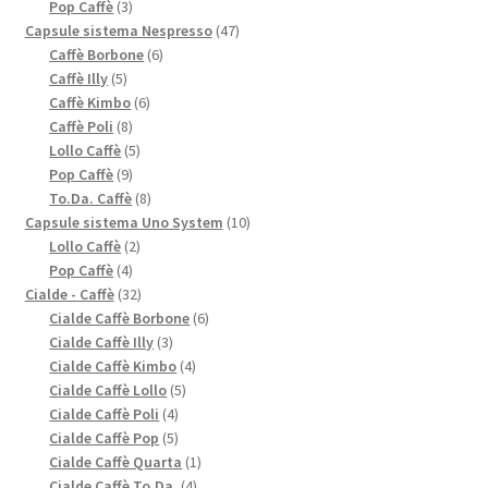
3
prodotti
Pop Caffè
3
prodotti
47
Capsule sistema Nespresso
47
6
prodotti
Caffè Borbone
6
5
prodotti
Caffè Illy
5
prodotti
6
Caffè Kimbo
6
8
prodotti
Caffè Poli
8
prodotti
5
Lollo Caffè
5
9
prodotti
Pop Caffè
9
prodotti
8
To.Da. Caffè
8
prodotti
10
Capsule sistema Uno System
10
2
prodotti
Lollo Caffè
2
4
prodotti
Pop Caffè
4
prodotti
32
Cialde - Caffè
32
prodotti
6
Cialde Caffè Borbone
6
3
prodotti
Cialde Caffè Illy
3
prodotti
4
Cialde Caffè Kimbo
4
5
prodotti
Cialde Caffè Lollo
5
4
prodotti
Cialde Caffè Poli
4
prodotti
5
Cialde Caffè Pop
5
prodotti
1
Cialde Caffè Quarta
1
4
prodotto
Cialde Caffè To.Da.
4