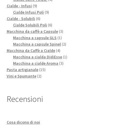
9
prodotti
Cialde - Infusi
9
prodotti
9
Cialde Infusi Poli
9
6
prodotti
Cialde - Solubili
6
prodotti
6
Cialde Solubili Poli
6
prodotti
3
Macchina da caffè a Capsule
3
1
prodotti
Macchina a capsule GLS
1
prodotto
2
Macchina a capsule Spinel
2
4
prodotti
Macchina da Caffè a Cialde
4
prodotti
1
Macchina a cialda DidiEsse
1
3
prodotto
Macchina a cialde Aroma
3
15
prodotti
Pasta artigianale
15
2
prodotti
Vini e Spumante
2
prodotti
Recensioni
Cosa dicono di noi