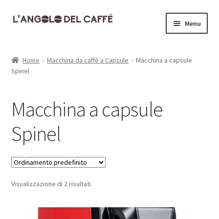
Vai
Vai
Menu
alla
al
navigazione
contenuto
Home
Home
Macchina da caffè a Capsule
Macchina a capsule
Spinel
Carrello
Cassa
Macchina a capsule
Contatti
Spinel
Dove siamo
Il mio account
Visualizzazione di 2 risultati
Informativa Privacy