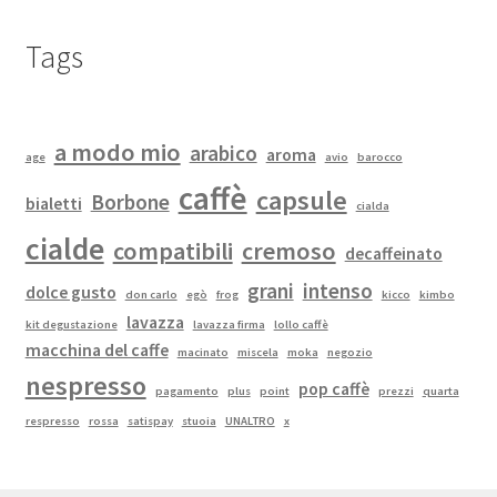
Tags
a modo mio
arabico
aroma
age
avio
barocco
caffè
capsule
Borbone
bialetti
cialda
cialde
compatibili
cremoso
decaffeinato
grani
intenso
dolce gusto
don carlo
egò
frog
kicco
kimbo
lavazza
kit degustazione
lavazza firma
lollo caffè
macchina del caffe
macinato
miscela
moka
negozio
nespresso
pop caffè
pagamento
plus
point
prezzi
quarta
respresso
rossa
satispay
stuoia
UNALTRO
x