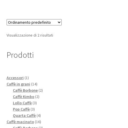
Visualizzazione di 2 risultati
Prodotti
1
Accessori
1
prodotto
14
Caffè in grani
14
prodotti
2
Caffè Borbone
2
2
prodotti
Caffè Kimbo
2
3
prodotti
Lollo Caffè
3
3
prodotti
Pop Caffè
3
prodotti
4
Quarta Caffè
4
prodotti
16
Caffè macinato
16
prodotti
2
Caffè Borbone
2