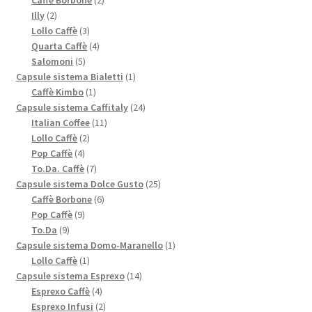
2
prodotti
Illy
2
prodotti
3
Lollo Caffè
3
prodotti
4
Quarta Caffè
4
5
prodotti
Salomoni
5
prodotti
1
Capsule sistema Bialetti
1
1
prodotto
Caffè Kimbo
1
prodotto
24
Capsule sistema Caffitaly
24
11
prodotti
Italian Coffee
11
2
prodotti
Lollo Caffè
2
4
prodotti
Pop Caffè
4
prodotti
7
To.Da. Caffè
7
prodotti
25
Capsule sistema Dolce Gusto
25
6
prodotti
Caffè Borbone
6
9
prodotti
Pop Caffè
9
9
prodotti
To.Da
9
prodotti
1
Capsule sistema Domo-Maranello
1
1
prodotto
Lollo Caffè
1
prodotto
14
Capsule sistema Esprexo
14
4
prodotti
Esprexo Caffè
4
prodotti
2
Esprexo Infusi
2