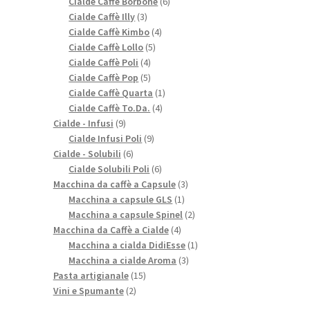
prodotti
6
Cialde Caffè Borbone
6
3
prodotti
Cialde Caffè Illy
3
prodotti
4
Cialde Caffè Kimbo
4
5
prodotti
Cialde Caffè Lollo
5
4
prodotti
Cialde Caffè Poli
4
prodotti
5
Cialde Caffè Pop
5
prodotti
1
Cialde Caffè Quarta
1
4
prodotto
Cialde Caffè To.Da.
4
9
prodotti
Cialde - Infusi
9
prodotti
9
Cialde Infusi Poli
9
6
prodotti
Cialde - Solubili
6
prodotti
6
Cialde Solubili Poli
6
prodotti
3
Macchina da caffè a Capsule
3
1
prodotti
Macchina a capsule GLS
1
prodotto
2
Macchina a capsule Spinel
2
4
prodotti
Macchina da Caffè a Cialde
4
prodotti
1
Macchina a cialda DidiEsse
1
3
prodotto
Macchina a cialde Aroma
3
15
prodotti
Pasta artigianale
15
2
prodotti
Vini e Spumante
2
prodotti