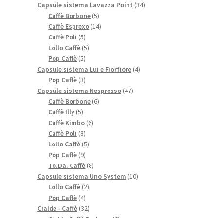
prodotti
34
Capsule sistema Lavazza Point
34
5
prodotti
Caffè Borbone
5
prodotti
14
Caffè Esprexo
14
5
prodotti
Caffè Poli
5
prodotti
5
Lollo Caffè
5
5
prodotti
Pop Caffè
5
prodotti
4
Capsule sistema Lui e Fiorfiore
4
3
prodotti
Pop Caffè
3
prodotti
47
Capsule sistema Nespresso
47
6
prodotti
Caffè Borbone
6
5
prodotti
Caffè Illy
5
prodotti
6
Caffè Kimbo
6
8
prodotti
Caffè Poli
8
prodotti
5
Lollo Caffè
5
9
prodotti
Pop Caffè
9
prodotti
8
To.Da. Caffè
8
prodotti
10
Capsule sistema Uno System
10
2
prodotti
Lollo Caffè
2
4
prodotti
Pop Caffè
4
prodotti
32
Cialde - Caffè
32