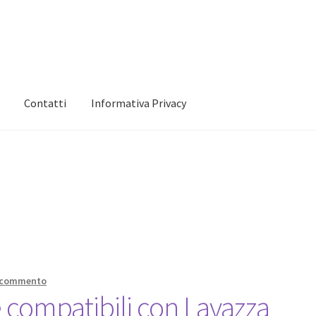
Contatti
Informativa Privacy
 mio account
Informativa Privacy
Marchi
Shop
n commento
 compatibili con Lavazza