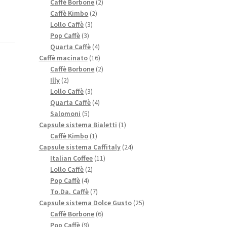
prodotti
2
Caffè Borbone
2
2
prodotti
Caffè Kimbo
2
3
prodotti
Lollo Caffè
3
3
prodotti
Pop Caffè
3
prodotti
4
Quarta Caffè
4
prodotti
16
Caffè macinato
16
prodotti
2
Caffè Borbone
2
*
2
prodotti
Illy
2
prodotti
3
Lollo Caffè
3
prodotti
4
Quarta Caffè
4
5
prodotti
Salomoni
5
prodotti
1
Capsule sistema Bialetti
1
1
prodotto
Caffè Kimbo
1
prodotto
24
Capsule sistema Caffitaly
24
11
prodotti
Italian Coffee
11
2
prodotti
Lollo Caffè
2
4
prodotti
Pop Caffè
4
prodotti
7
To.Da. Caffè
7
prodotti
25
Capsule sistema Dolce Gusto
25
6
prodotti
Caffè Borbone
6
9
prodotti
Pop Caffè
9