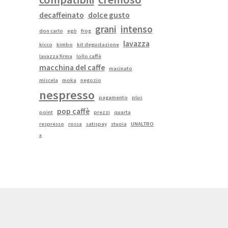
decaffeinato
dolce gusto
grani
intenso
don carlo
egò
frog
lavazza
kicco
kimbo
kit degustazione
lavazza firma
lollo caffè
macchina del caffe
macinato
miscela
moka
negozio
nespresso
pagamento
plus
pop caffè
point
prezzi
quarta
respresso
rossa
satispay
stuoia
UNALTRO
x