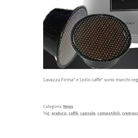
Lavazza Firma* e Lollo caffè* sono marchi reg
Categoria:
News
Tag:
arabico
,
caffè
,
capsule
,
compatibili
,
cremos