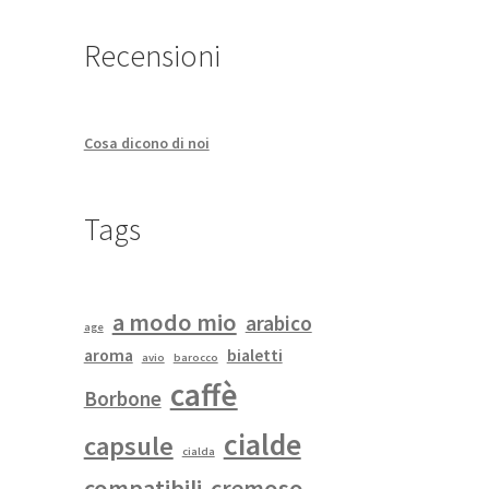
Recensioni
Cosa dicono di noi
Tags
a modo mio
arabico
age
aroma
bialetti
avio
barocco
caffè
Borbone
cialde
capsule
cialda
compatibili
cremoso