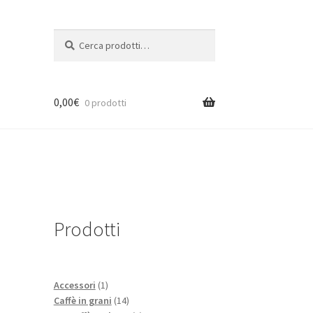
Cerca:
Cerca
0,00
€
0 prodotti
Prodotti
1
Accessori
1
prodotto
14
Caffè in grani
14