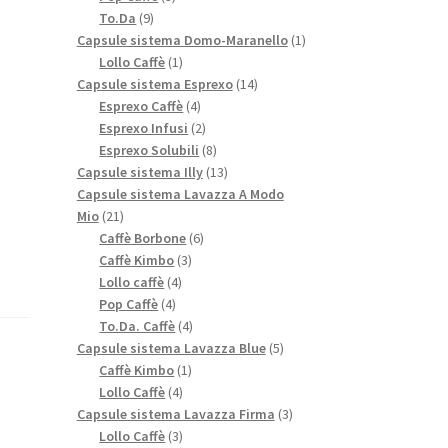
9
prodotti
To.Da
9
prodotti
1
Capsule sistema Domo-Maranello
1
1
prodotto
Lollo Caffè
1
prodotto
14
Capsule sistema Esprexo
14
4
prodotti
Esprexo Caffè
4
prodotti
2
Esprexo Infusi
2
prodotti
8
Esprexo Solubili
8
prodotti
13
Capsule sistema Illy
13
prodotti
Capsule sistema Lavazza A Modo
21
Mio
21
prodotti
6
Caffè Borbone
6
3
prodotti
Caffè Kimbo
3
4
prodotti
Lollo caffè
4
4
prodotti
Pop Caffè
4
prodotti
4
To.Da. Caffè
4
prodotti
5
Capsule sistema Lavazza Blue
5
1
prodotti
Caffè Kimbo
1
4
prodotto
Lollo Caffè
4
prodotti
3
Capsule sistema Lavazza Firma
3
3
prodotti
Lollo Caffè
3