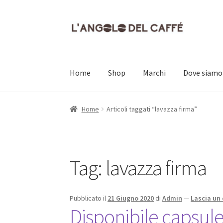
Vai
Vai
alla
al
navigazione
contenuto
Home
Shop
Marchi
Dove siamo
Home
Carrello
Cassa
Contatti
Dove siamo
Il
Home
Articoli taggati “lavazza firma”
Tag:
lavazza firma
Pubblicato il
21 Giugno 2020
di
Admin
—
Lascia u
Disponibile capsule