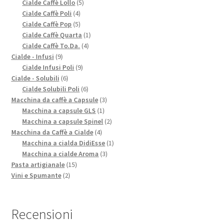
5
prodotti
Cialde Caffè Lollo
5
4
prodotti
Cialde Caffè Poli
4
prodotti
5
Cialde Caffè Pop
5
prodotti
1
Cialde Caffè Quarta
1
4
prodotto
Cialde Caffè To.Da.
4
9
prodotti
Cialde - Infusi
9
prodotti
9
Cialde Infusi Poli
9
6
prodotti
Cialde - Solubili
6
prodotti
6
Cialde Solubili Poli
6
prodotti
3
Macchina da caffè a Capsule
3
1
prodotti
Macchina a capsule GLS
1
prodotto
2
Macchina a capsule Spinel
2
4
prodotti
Macchina da Caffè a Cialde
4
prodotti
1
Macchina a cialda DidiEsse
1
3
prodotto
Macchina a cialde Aroma
3
15
prodotti
Pasta artigianale
15
2
prodotti
Vini e Spumante
2
prodotti
Recensioni