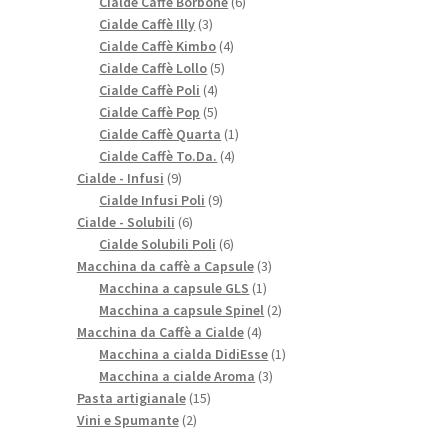
prodotti
6
Cialde Caffè Borbone
6
3
prodotti
Cialde Caffè Illy
3
prodotti
4
Cialde Caffè Kimbo
4
5
prodotti
Cialde Caffè Lollo
5
4
prodotti
Cialde Caffè Poli
4
prodotti
5
Cialde Caffè Pop
5
prodotti
1
Cialde Caffè Quarta
1
4
prodotto
Cialde Caffè To.Da.
4
9
prodotti
Cialde - Infusi
9
prodotti
9
Cialde Infusi Poli
9
6
prodotti
Cialde - Solubili
6
prodotti
6
Cialde Solubili Poli
6
prodotti
3
Macchina da caffè a Capsule
3
1
prodotti
Macchina a capsule GLS
1
prodotto
2
Macchina a capsule Spinel
2
4
prodotti
Macchina da Caffè a Cialde
4
prodotti
1
Macchina a cialda DidiEsse
1
3
prodotto
Macchina a cialde Aroma
3
15
prodotti
Pasta artigianale
15
2
prodotti
Vini e Spumante
2
prodotti