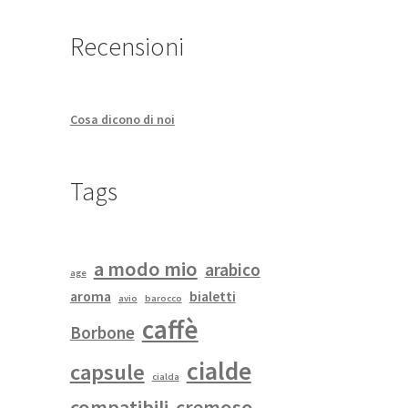
Recensioni
Cosa dicono di noi
Tags
a modo mio
arabico
age
aroma
bialetti
avio
barocco
caffè
Borbone
cialde
capsule
cialda
compatibili
cremoso