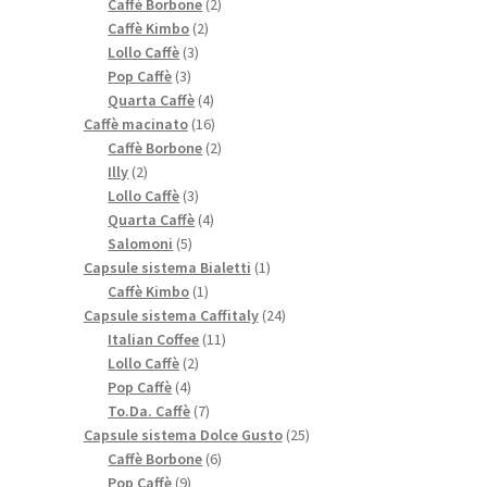
prodotti
2
Caffè Borbone
2
2
prodotti
Caffè Kimbo
2
3
prodotti
Lollo Caffè
3
3
prodotti
Pop Caffè
3
prodotti
4
Quarta Caffè
4
prodotti
16
Caffè macinato
16
prodotti
2
Caffè Borbone
2
2
prodotti
Illy
2
prodotti
3
Lollo Caffè
3
prodotti
4
Quarta Caffè
4
5
prodotti
Salomoni
5
prodotti
1
Capsule sistema Bialetti
1
1
prodotto
Caffè Kimbo
1
prodotto
24
Capsule sistema Caffitaly
24
11
prodotti
Italian Coffee
11
2
prodotti
Lollo Caffè
2
4
prodotti
Pop Caffè
4
prodotti
7
To.Da. Caffè
7
prodotti
25
Capsule sistema Dolce Gusto
25
6
prodotti
Caffè Borbone
6
9
prodotti
Pop Caffè
9