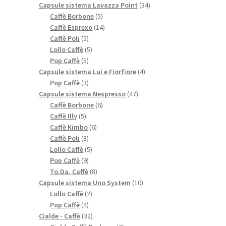
prodotti
34
Capsule sistema Lavazza Point
34
5
prodotti
Caffè Borbone
5
prodotti
14
Caffè Esprexo
14
5
prodotti
Caffè Poli
5
prodotti
5
Lollo Caffè
5
5
prodotti
Pop Caffè
5
prodotti
4
Capsule sistema Lui e Fiorfiore
4
3
prodotti
Pop Caffè
3
prodotti
47
Capsule sistema Nespresso
47
6
prodotti
Caffè Borbone
6
5
prodotti
Caffè Illy
5
prodotti
6
Caffè Kimbo
6
8
prodotti
Caffè Poli
8
prodotti
5
Lollo Caffè
5
9
prodotti
Pop Caffè
9
prodotti
8
To.Da. Caffè
8
prodotti
10
Capsule sistema Uno System
10
2
prodotti
Lollo Caffè
2
4
prodotti
Pop Caffè
4
prodotti
32
Cialde - Caffè
32