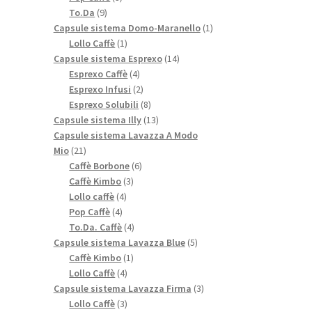
9
prodotti
To.Da
9
prodotti
1
Capsule sistema Domo-Maranello
1
1
prodotto
Lollo Caffè
1
prodotto
14
Capsule sistema Esprexo
14
4
prodotti
Esprexo Caffè
4
prodotti
2
Esprexo Infusi
2
prodotti
8
Esprexo Solubili
8
prodotti
13
Capsule sistema Illy
13
prodotti
Capsule sistema Lavazza A Modo
21
Mio
21
prodotti
6
Caffè Borbone
6
3
prodotti
Caffè Kimbo
3
4
prodotti
Lollo caffè
4
4
prodotti
Pop Caffè
4
prodotti
4
To.Da. Caffè
4
prodotti
5
Capsule sistema Lavazza Blue
5
1
prodotti
Caffè Kimbo
1
4
prodotto
Lollo Caffè
4
prodotti
3
Capsule sistema Lavazza Firma
3
3
prodotti
Lollo Caffè
3