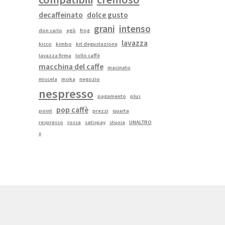
decaffeinato
dolce gusto
grani
intenso
don carlo
egò
frog
lavazza
kicco
kimbo
kit degustazione
lavazza firma
lollo caffè
macchina del caffe
macinato
miscela
moka
negozio
nespresso
pagamento
plus
pop caffè
point
prezzi
quarta
respresso
rossa
satispay
stuoia
UNALTRO
x