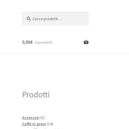
Cerca:
Cerca
0,00
€
0 prodotti
Prodotti
1
Accessori
1
prodotto
14
Caffè in grani
14