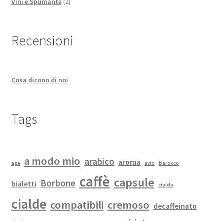
2
prodotti
Vini e Spumante
2
prodotti
Recensioni
Cosa dicono di noi
Tags
a modo mio
arabico
aroma
age
avio
barocco
caffè
capsule
Borbone
bialetti
cialda
cialde
compatibili
cremoso
decaffeinato