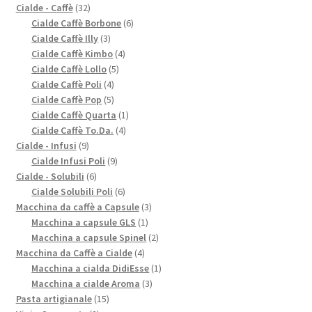
prodotti
32
Cialde - Caffè
32
prodotti
6
Cialde Caffè Borbone
6
3
prodotti
Cialde Caffè Illy
3
prodotti
4
Cialde Caffè Kimbo
4
5
prodotti
Cialde Caffè Lollo
5
4
prodotti
Cialde Caffè Poli
4
prodotti
5
Cialde Caffè Pop
5
prodotti
1
Cialde Caffè Quarta
1
4
prodotto
Cialde Caffè To.Da.
4
9
prodotti
Cialde - Infusi
9
prodotti
9
Cialde Infusi Poli
9
6
prodotti
Cialde - Solubili
6
prodotti
6
Cialde Solubili Poli
6
prodotti
3
Macchina da caffè a Capsule
3
1
prodotti
Macchina a capsule GLS
1
prodotto
2
Macchina a capsule Spinel
2
4
prodotti
Macchina da Caffè a Cialde
4
prodotti
1
Macchina a cialda DidiEsse
1
3
prodotto
Macchina a cialde Aroma
3
15
prodotti
Pasta artigianale
15