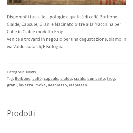
Disponibili tutte le tipologie e qualità di caffè Borbone.
Cialde, Capsule, Grani e Macinato oltre alla Macchina per
Caffè in Cialde modello Frog.
Venite a trov
arci in negozio per una degustazione, siamo in
via Valdossola 26/F Bologna.
Categoria:
News
Tag:
Borbone
,
caffè
,
capsule
,
cialda
,
cialde
,
don carlo
,
frog
,
grani
,
lavazza
,
moka
,
nespresso
,
respresso
Prodotti