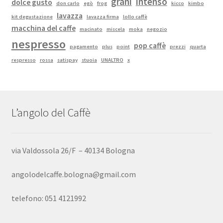
grani
intenso
dolce gusto
don carlo
egò
frog
kicco
kimbo
lavazza
kit degustazione
lavazza firma
lollo caffè
macchina del caffe
macinato
miscela
moka
negozio
nespresso
pop caffè
pagamento
plus
point
prezzi
quarta
respresso
rossa
satispay
stuoia
UNALTRO
x
L’angolo del Caffè
via Valdossola 26/F – 40134 Bologna
angolodelcaffe.bologna@gmail.com
telefono: 051 4121992