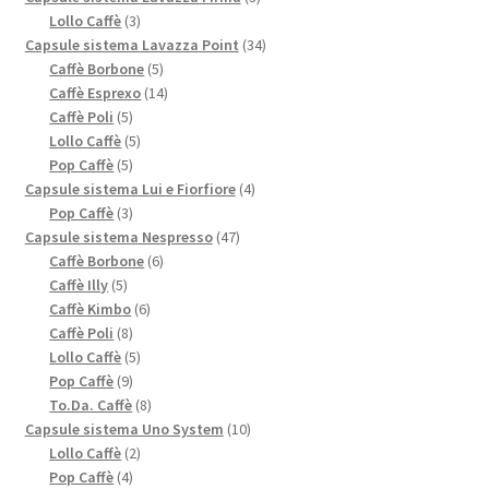
3
prodotti
Lollo Caffè
3
prodotti
34
Capsule sistema Lavazza Point
34
5
prodotti
Caffè Borbone
5
prodotti
14
Caffè Esprexo
14
5
prodotti
Caffè Poli
5
prodotti
5
Lollo Caffè
5
5
prodotti
Pop Caffè
5
prodotti
4
Capsule sistema Lui e Fiorfiore
4
3
prodotti
Pop Caffè
3
prodotti
47
Capsule sistema Nespresso
47
6
prodotti
Caffè Borbone
6
5
prodotti
Caffè Illy
5
prodotti
6
Caffè Kimbo
6
8
prodotti
Caffè Poli
8
prodotti
5
Lollo Caffè
5
9
prodotti
Pop Caffè
9
prodotti
8
To.Da. Caffè
8
prodotti
10
Capsule sistema Uno System
10
2
prodotti
Lollo Caffè
2
4
prodotti
Pop Caffè
4