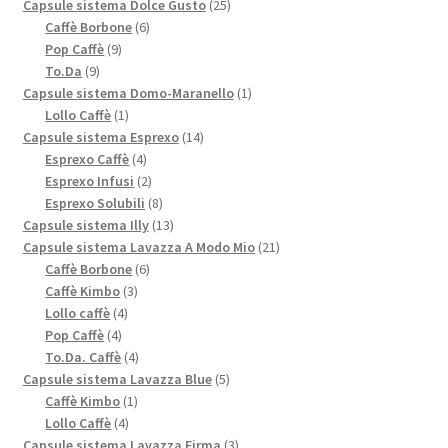
prodotti
25
Capsule sistema Dolce Gusto
25
6
prodotti
Caffè Borbone
6
9
prodotti
Pop Caffè
9
9
prodotti
To.Da
9
prodotti
1
Capsule sistema Domo-Maranello
1
1
prodotto
Lollo Caffè
1
prodotto
14
Capsule sistema Esprexo
14
4
prodotti
Esprexo Caffè
4
prodotti
2
Esprexo Infusi
2
prodotti
8
Esprexo Solubili
8
prodotti
13
Capsule sistema Illy
13
prodotti
21
Capsule sistema Lavazza A Modo Mio
21
6
prodotti
Caffè Borbone
6
3
prodotti
Caffè Kimbo
3
4
prodotti
Lollo caffè
4
4
prodotti
Pop Caffè
4
prodotti
4
To.Da. Caffè
4
prodotti
5
Capsule sistema Lavazza Blue
5
1
prodotti
Caffè Kimbo
1
4
prodotto
Lollo Caffè
4
prodotti
3
Capsule sistema Lavazza Firma
3