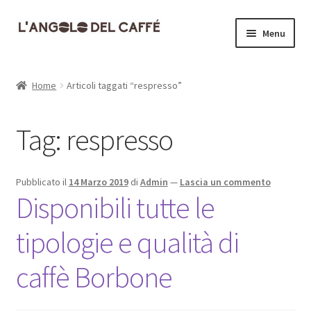
Vai
Vai
Menu
alla
al
navigazione
contenuto
Home
Home
Articoli taggati “respresso”
Carrello
Tag:
respresso
Cassa
Contatti
Pubblicato il
14 Marzo 2019
di
Admin
—
Lascia un commento
Disponibili tutte le
Dove siamo
tipologie e qualità di
Il mio account
caffè Borbone
Informativa Privacy