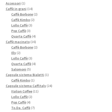
1
Accessori
1
prodotto
14
Caffè in grani
14
prodotti
2
Caffè Borbone
2
2
prodotti
Caffè Kimbo
2
3
prodotti
Lollo Caffè
3
3
prodotti
Pop Caffè
3
prodotti
4
Quarta Caffè
4
prodotti
16
Caffè macinato
16
prodotti
2
Caffè Borbone
2
2
prodotti
Illy
2
prodotti
3
Lollo Caffè
3
prodotti
4
Quarta Caffè
4
5
prodotti
Salomoni
5
prodotti
1
Capsule sistema Bialetti
1
1
prodotto
Caffè Kimbo
1
prodotto
24
Capsule sistema Caffitaly
24
11
prodotti
Italian Coffee
11
2
prodotti
Lollo Caffè
2
4
prodotti
Pop Caffè
4
prodotti
7
To.Da. Caffè
7