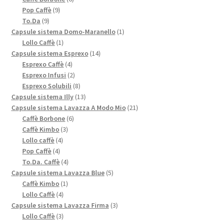
9
prodotti
Pop Caffè
9
9
prodotti
To.Da
9
prodotti
1
Capsule sistema Domo-Maranello
1
1
prodotto
Lollo Caffè
1
prodotto
14
Capsule sistema Esprexo
14
4
prodotti
Esprexo Caffè
4
prodotti
2
Esprexo Infusi
2
prodotti
8
Esprexo Solubili
8
prodotti
13
Capsule sistema Illy
13
prodotti
21
Capsule sistema Lavazza A Modo Mio
21
6
prodotti
Caffè Borbone
6
3
prodotti
Caffè Kimbo
3
4
prodotti
Lollo caffè
4
4
prodotti
Pop Caffè
4
prodotti
4
To.Da. Caffè
4
prodotti
5
Capsule sistema Lavazza Blue
5
1
prodotti
Caffè Kimbo
1
4
prodotto
Lollo Caffè
4
prodotti
3
Capsule sistema Lavazza Firma
3
3
prodotti
Lollo Caffè
3