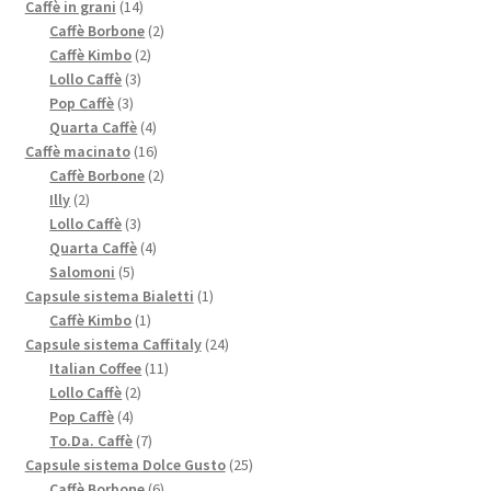
prodotto
14
Caffè in grani
14
prodotti
2
Caffè Borbone
2
2
prodotti
Caffè Kimbo
2
3
prodotti
Lollo Caffè
3
3
prodotti
Pop Caffè
3
prodotti
4
Quarta Caffè
4
prodotti
16
Caffè macinato
16
prodotti
2
Caffè Borbone
2
2
prodotti
Illy
2
prodotti
3
Lollo Caffè
3
prodotti
4
Quarta Caffè
4
5
prodotti
Salomoni
5
prodotti
1
Capsule sistema Bialetti
1
1
prodotto
Caffè Kimbo
1
prodotto
24
Capsule sistema Caffitaly
24
11
prodotti
Italian Coffee
11
2
prodotti
Lollo Caffè
2
4
prodotti
Pop Caffè
4
prodotti
7
To.Da. Caffè
7
prodotti
25
Capsule sistema Dolce Gusto
25
6
prodotti
Caffè Borbone
6