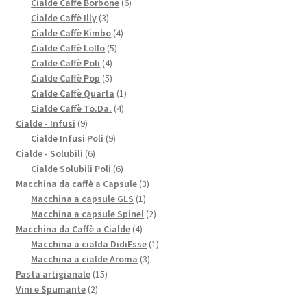
prodotti
6
Cialde Caffè Borbone
6
3
prodotti
Cialde Caffè Illy
3
prodotti
4
Cialde Caffè Kimbo
4
5
prodotti
Cialde Caffè Lollo
5
4
prodotti
Cialde Caffè Poli
4
prodotti
5
Cialde Caffè Pop
5
prodotti
1
Cialde Caffè Quarta
1
4
prodotto
Cialde Caffè To.Da.
4
9
prodotti
Cialde - Infusi
9
prodotti
9
Cialde Infusi Poli
9
6
prodotti
Cialde - Solubili
6
prodotti
6
Cialde Solubili Poli
6
prodotti
3
Macchina da caffè a Capsule
3
1
prodotti
Macchina a capsule GLS
1
prodotto
2
Macchina a capsule Spinel
2
4
prodotti
Macchina da Caffè a Cialde
4
prodotti
1
Macchina a cialda DidiEsse
1
3
prodotto
Macchina a cialde Aroma
3
15
prodotti
Pasta artigianale
15
2
prodotti
Vini e Spumante
2
prodotti