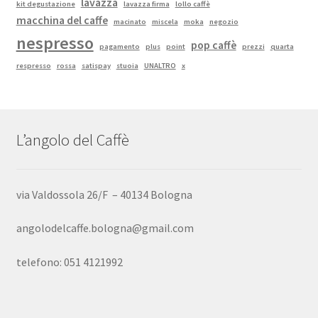
lavazza
kit degustazione
lavazza firma
lollo caffè
macchina del caffe
macinato
miscela
moka
negozio
nespresso
pop caffè
pagamento
plus
point
prezzi
quarta
respresso
rossa
satispay
stuoia
UNALTRO
x
L’angolo del Caffè
via Valdossola 26/F – 40134 Bologna
angolodelcaffe.bologna@gmail.com
telefono: 051 4121992