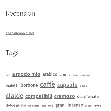
Recensioni
Cosa dicono di noi
Tags
a modo mio
arabico
aroma
age
avio
barocco
caffè
capsule
Borbone
bialetti
cialda
cialde
compatibili
cremoso
decaffeinato
grani
intenso
dolce gusto
don carlo
egò
frog
kicco
kimbo