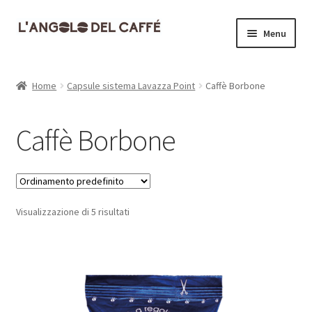
Vai
Vai
Menu
alla
al
navigazione
contenuto
Home
Home
Capsule sistema Lavazza Point
Caffè Borbone
Carrello
Caffè Borbone
Cassa
Contatti
Visualizzazione di 5 risultati
Dove siamo
Il mio account
Informativa Privacy