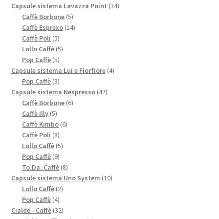
prodotti
34
Capsule sistema Lavazza Point
34
5
prodotti
Caffè Borbone
5
prodotti
14
Caffè Esprexo
14
5
prodotti
Caffè Poli
5
prodotti
5
Lollo Caffè
5
5
prodotti
Pop Caffè
5
prodotti
4
Capsule sistema Lui e Fiorfiore
4
3
prodotti
Pop Caffè
3
prodotti
47
Capsule sistema Nespresso
47
6
prodotti
Caffè Borbone
6
5
prodotti
Caffè Illy
5
prodotti
6
Caffè Kimbo
6
8
prodotti
Caffè Poli
8
prodotti
5
Lollo Caffè
5
9
prodotti
Pop Caffè
9
prodotti
8
To.Da. Caffè
8
prodotti
10
Capsule sistema Uno System
10
2
prodotti
Lollo Caffè
2
4
prodotti
Pop Caffè
4
prodotti
32
Cialde - Caffè
32