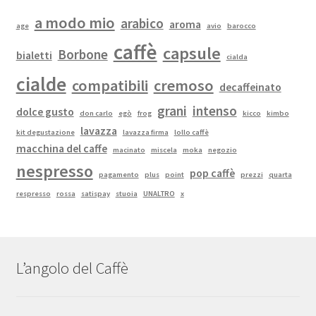
a modo mio
arabico
aroma
age
avio
barocco
caffè
capsule
Borbone
bialetti
cialda
cialde
compatibili
cremoso
decaffeinato
grani
intenso
dolce gusto
don carlo
egò
frog
kicco
kimbo
lavazza
kit degustazione
lavazza firma
lollo caffè
macchina del caffe
macinato
miscela
moka
negozio
nespresso
pop caffè
pagamento
plus
point
prezzi
quarta
respresso
rossa
satispay
stuoia
UNALTRO
x
L’angolo del Caffè