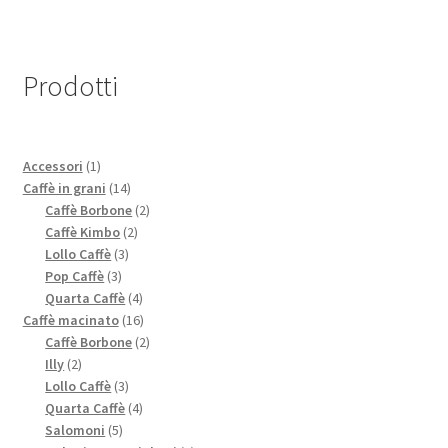
Prodotti
1
Accessori
1
prodotto
14
Caffè in grani
14
prodotti
2
Caffè Borbone
2
2
prodotti
Caffè Kimbo
2
3
prodotti
Lollo Caffè
3
3
prodotti
Pop Caffè
3
prodotti
4
Quarta Caffè
4
prodotti
16
Caffè macinato
16
prodotti
2
Caffè Borbone
2
2
prodotti
Illy
2
prodotti
3
Lollo Caffè
3
prodotti
4
Quarta Caffè
4
5
prodotti
Salomoni
5