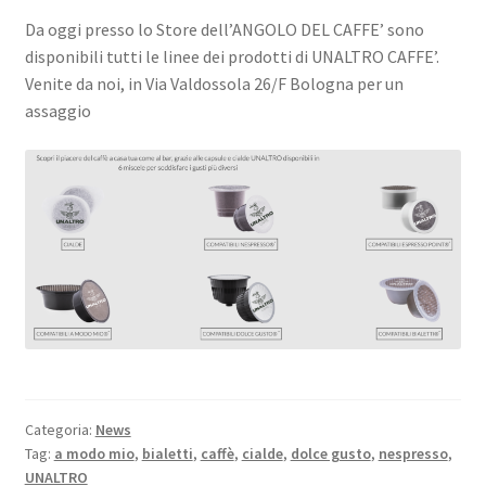
Marchi
Da oggi presso lo Store dell’ANGOLO DEL CAFFE’ sono
disponibili tutti le linee dei prodotti di UNALTRO CAFFE’.
Shop
Venite da noi, in Via Valdossola 26/F Bologna per un
assaggio
Categoria:
News
Tag:
a modo mio
,
bialetti
,
caffè
,
cialde
,
dolce gusto
,
nespresso
,
UNALTRO