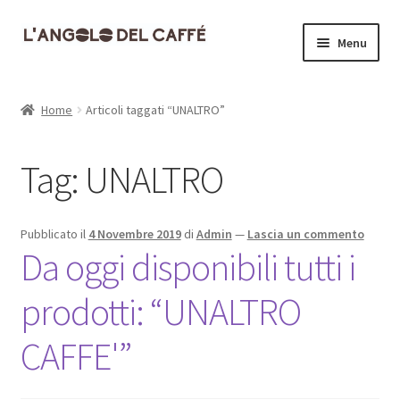
Vai
Vai
Menu
alla
al
navigazione
contenuto
Home
Home
Articoli taggati “UNALTRO”
Carrello
Tag:
UNALTRO
Cassa
Contatti
Pubblicato il
4 Novembre 2019
di
Admin
—
Lascia un commento
Da oggi disponibili tutti i
Dove siamo
prodotti: “UNALTRO
Il mio account
CAFFE'”
Informativa Privacy