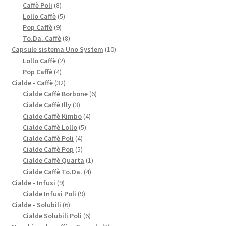
8
prodotti
Caffè Poli
8
prodotti
5
Lollo Caffè
5
9
prodotti
Pop Caffè
9
prodotti
8
To.Da. Caffè
8
prodotti
10
Capsule sistema Uno System
10
2
prodotti
Lollo Caffè
2
4
prodotti
Pop Caffè
4
prodotti
32
Cialde - Caffè
32
prodotti
6
Cialde Caffè Borbone
6
3
prodotti
Cialde Caffè Illy
3
prodotti
4
Cialde Caffè Kimbo
4
5
prodotti
Cialde Caffè Lollo
5
4
prodotti
Cialde Caffè Poli
4
prodotti
5
Cialde Caffè Pop
5
prodotti
1
Cialde Caffè Quarta
1
4
prodotto
Cialde Caffè To.Da.
4
9
prodotti
Cialde - Infusi
9
prodotti
9
Cialde Infusi Poli
9
6
prodotti
Cialde - Solubili
6
prodotti
6
Cialde Solubili Poli
6