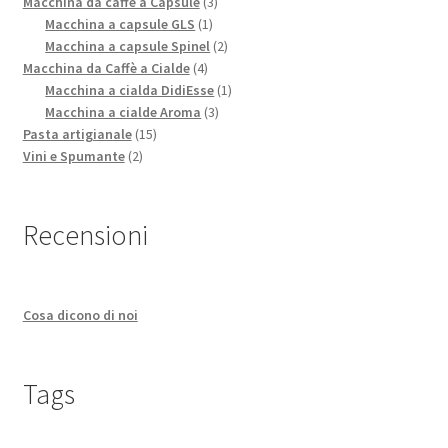
prodotti
3
Macchina da caffè a Capsule
3
1
prodotti
Macchina a capsule GLS
1
prodotto
2
Macchina a capsule Spinel
2
4
prodotti
Macchina da Caffè a Cialde
4
prodotti
1
Macchina a cialda DidiEsse
1
3
prodotto
Macchina a cialde Aroma
3
15
prodotti
Pasta artigianale
15
2
prodotti
Vini e Spumante
2
prodotti
Recensioni
Cosa dicono di noi
Tags