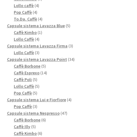
4
prodotti
Lollo caffè
4
4
prodotti
Pop Caffè
4
prodotti
4
To.Da. Caffè
4
prodotti
5
Capsule sistema Lavazza Blue
5
1
prodotti
Caffè Kimbo
1
4
prodotto
Lollo Caffè
4
prodotti
3
Capsule sistema Lavazza Firma
3
3
prodotti
Lollo Caffè
3
prodotti
34
Capsule sistema Lavazza Point
34
5
prodotti
Caffè Borbone
5
prodotti
14
Caffè Esprexo
14
5
prodotti
Caffè Poli
5
prodotti
5
Lollo Caffè
5
5
prodotti
Pop Caffè
5
prodotti
4
Capsule sistema Lui e Fiorfiore
4
3
prodotti
Pop Caffè
3
prodotti
47
Capsule sistema Nespresso
47
6
prodotti
Caffè Borbone
6
5
prodotti
Caffè Illy
5
prodotti
6
Caffè Kimbo
6