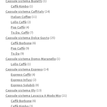
prodotti
1
Capsule sistema Bialetti
1
1
prodotto
Caffè Kimbo
1
prodotto
24
Capsule sistema Caffitaly
24
11
prodotti
Italian Coffee
11
2
prodotti
Lollo Caffè
2
4
prodotti
Pop Caffè
4
prodotti
7
To.Da. Caffè
7
prodotti
25
Capsule sistema Dolce Gusto
25
6
prodotti
Caffè Borbone
6
9
prodotti
Pop Caffè
9
9
prodotti
To.Da
9
prodotti
1
Capsule sistema Domo-Maranello
1
1
prodotto
Lollo Caffè
1
prodotto
14
Capsule sistema Esprexo
14
4
prodotti
Esprexo Caffè
4
prodotti
2
Esprexo Infusi
2
prodotti
8
Esprexo Solubili
8
prodotti
13
Capsule sistema Illy
13
prodotti
21
Capsule sistema Lavazza A Modo Mio
21
6
prodotti
Caffè Borbone
6
3
prodotti
Caffè Kimbo
3