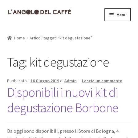
Vai
Vai
Menu
alla
al
navigazione
contenuto
Home
Home
Articoli taggati “kit degustazione”
Carrello
Tag:
kit degustazione
Cassa
Contatti
Pubblicato il
16 Giugno 2019
di
Admin
—
Lascia un commento
Disponibili i nuovi kit di
Dove siamo
degustazione Borbone
Il mio account
Informativa Privacy
Da oggi sono disponibili, presso li Store di Bologna, 4