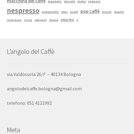
macchina del caffe
macinato
miscela
moka
negozio
nespresso
pop caffè
pagamento
plus
point
prezzi
quarta
respresso
rossa
satispay
stuoia
UNALTRO
x
L’angolo del Caffè
via Valdossola 26/F – 40134 Bologna
angolodelcaffe.bologna@gmail.com
telefono: 051 4121992
Meta