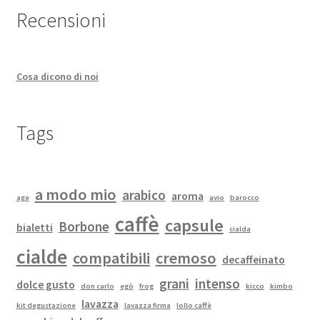
Recensioni
Cosa dicono di noi
Tags
a modo mio
arabico
aroma
age
avio
barocco
caffè
capsule
Borbone
bialetti
cialda
cialde
compatibili
cremoso
decaffeinato
grani
intenso
dolce gusto
don carlo
egò
frog
kicco
kimbo
lavazza
kit degustazione
lavazza firma
lollo caffè