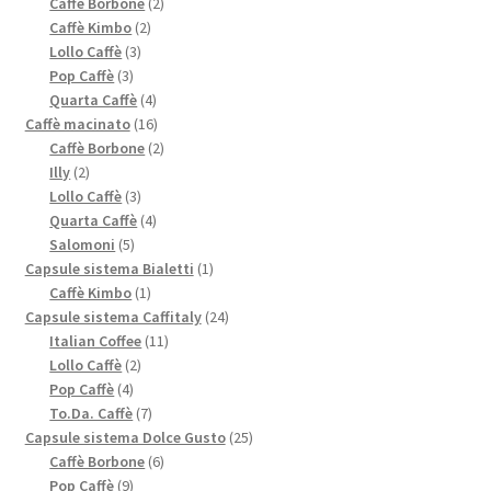
prodotti
2
Caffè Borbone
2
2
prodotti
Caffè Kimbo
2
3
prodotti
Lollo Caffè
3
3
prodotti
Pop Caffè
3
prodotti
4
Quarta Caffè
4
prodotti
16
Caffè macinato
16
prodotti
2
Caffè Borbone
2
2
prodotti
Illy
2
prodotti
3
Lollo Caffè
3
prodotti
4
Quarta Caffè
4
5
prodotti
Salomoni
5
prodotti
1
Capsule sistema Bialetti
1
1
prodotto
Caffè Kimbo
1
prodotto
24
Capsule sistema Caffitaly
24
11
prodotti
Italian Coffee
11
2
prodotti
Lollo Caffè
2
4
prodotti
Pop Caffè
4
prodotti
7
To.Da. Caffè
7
prodotti
25
Capsule sistema Dolce Gusto
25
6
prodotti
Caffè Borbone
6
9
prodotti
Pop Caffè
9