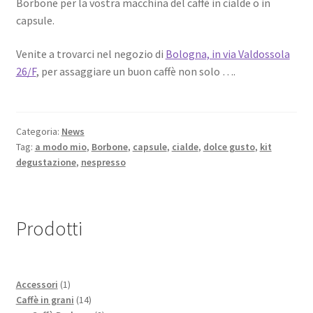
Borbone per la vostra macchina del caffè in cialde o in
capsule.
Venite a trovarci nel negozio di
Bologna, in via Valdossola
26/F
, per assaggiare un buon caffè non solo ….
Categoria:
News
Tag:
a modo mio
,
Borbone
,
capsule
,
cialde
,
dolce gusto
,
kit
degustazione
,
nespresso
Prodotti
1
Accessori
1
prodotto
14
Caffè in grani
14