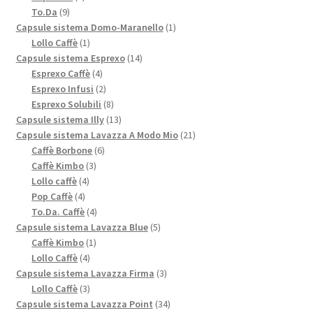
9
prodotti
To.Da
9
prodotti
1
Capsule sistema Domo-Maranello
1
1
prodotto
Lollo Caffè
1
prodotto
14
Capsule sistema Esprexo
14
4
prodotti
Esprexo Caffè
4
prodotti
2
Esprexo Infusi
2
prodotti
8
Esprexo Solubili
8
prodotti
13
Capsule sistema Illy
13
prodotti
21
Capsule sistema Lavazza A Modo Mio
21
6
prodotti
Caffè Borbone
6
3
prodotti
Caffè Kimbo
3
4
prodotti
Lollo caffè
4
4
prodotti
Pop Caffè
4
prodotti
4
To.Da. Caffè
4
prodotti
5
Capsule sistema Lavazza Blue
5
1
prodotti
Caffè Kimbo
1
4
prodotto
Lollo Caffè
4
prodotti
3
Capsule sistema Lavazza Firma
3
3
prodotti
Lollo Caffè
3
prodotti
34
Capsule sistema Lavazza Point
34