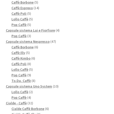
5
prodotti
Caffè Borbone
5
prodotti
14
Caffè Esprexo
14
5
prodotti
Caffè Poli
5
prodotti
5
Lollo Caffè
5
5
prodotti
Pop Caffè
5
prodotti
4
Capsule sistema Lui e Fiorfiore
4
3
prodotti
Pop Caffè
3
prodotti
47
Capsule sistema Nespresso
47
6
prodotti
Caffè Borbone
6
5
prodotti
Caffè Illy
5
prodotti
6
Caffè Kimbo
6
8
prodotti
Caffè Poli
8
prodotti
5
Lollo Caffè
5
9
prodotti
Pop Caffè
9
prodotti
8
To.Da. Caffè
8
prodotti
10
Capsule sistema Uno System
10
2
prodotti
Lollo Caffè
2
4
prodotti
Pop Caffè
4
prodotti
32
Cialde - Caffè
32
prodotti
6
Cialde Caffè Borbone
6
3
prodotti