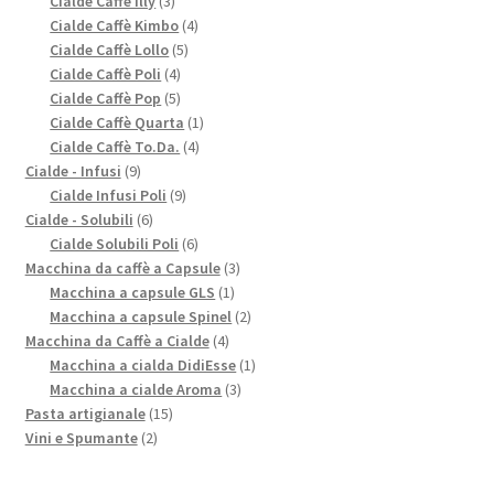
Cialde Caffè Illy
3
prodotti
4
Cialde Caffè Kimbo
4
5
prodotti
Cialde Caffè Lollo
5
4
prodotti
Cialde Caffè Poli
4
prodotti
5
Cialde Caffè Pop
5
prodotti
1
Cialde Caffè Quarta
1
4
prodotto
Cialde Caffè To.Da.
4
9
prodotti
Cialde - Infusi
9
prodotti
9
Cialde Infusi Poli
9
6
prodotti
Cialde - Solubili
6
prodotti
6
Cialde Solubili Poli
6
prodotti
3
Macchina da caffè a Capsule
3
1
prodotti
Macchina a capsule GLS
1
prodotto
2
Macchina a capsule Spinel
2
4
prodotti
Macchina da Caffè a Cialde
4
prodotti
1
Macchina a cialda DidiEsse
1
3
prodotto
Macchina a cialde Aroma
3
15
prodotti
Pasta artigianale
15
2
prodotti
Vini e Spumante
2
prodotti