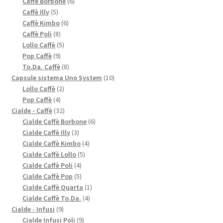
6
prodotti
Caffè Borbone
6
5
prodotti
Caffè Illy
5
prodotti
6
Caffè Kimbo
6
8
prodotti
Caffè Poli
8
prodotti
5
Lollo Caffè
5
9
prodotti
Pop Caffè
9
prodotti
8
To.Da. Caffè
8
prodotti
10
Capsule sistema Uno System
10
2
prodotti
Lollo Caffè
2
4
prodotti
Pop Caffè
4
prodotti
32
Cialde - Caffè
32
prodotti
6
Cialde Caffè Borbone
6
3
prodotti
Cialde Caffè Illy
3
prodotti
4
Cialde Caffè Kimbo
4
5
prodotti
Cialde Caffè Lollo
5
4
prodotti
Cialde Caffè Poli
4
prodotti
5
Cialde Caffè Pop
5
prodotti
1
Cialde Caffè Quarta
1
4
prodotto
Cialde Caffè To.Da.
4
9
prodotti
Cialde - Infusi
9
prodotti
9
Cialde Infusi Poli
9