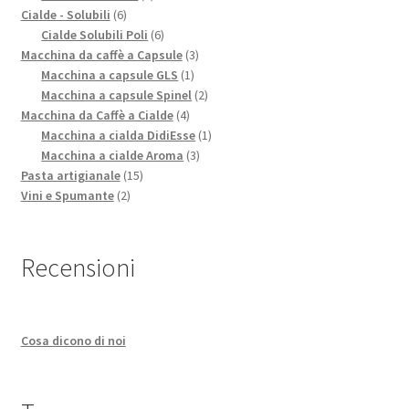
6
prodotti
Cialde - Solubili
6
prodotti
6
Cialde Solubili Poli
6
prodotti
3
Macchina da caffè a Capsule
3
1
prodotti
Macchina a capsule GLS
1
prodotto
2
Macchina a capsule Spinel
2
4
prodotti
Macchina da Caffè a Cialde
4
prodotti
1
Macchina a cialda DidiEsse
1
3
prodotto
Macchina a cialde Aroma
3
15
prodotti
Pasta artigianale
15
2
prodotti
Vini e Spumante
2
prodotti
Recensioni
Cosa dicono di noi