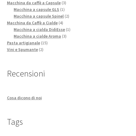
prodotti
3
Macchina da caffè a Capsule
3
1
prodotti
Macchina a capsule GLS
1
prodotto
2
Macchina a capsule Spinel
2
4
prodotti
Macchina da Caffè a Cialde
4
prodotti
1
Macchina a cialda DidiEsse
1
3
prodotto
Macchina a cialde Aroma
3
15
prodotti
Pasta artigianale
15
2
prodotti
Vini e Spumante
2
prodotti
Recensioni
Cosa dicono di noi
Tags