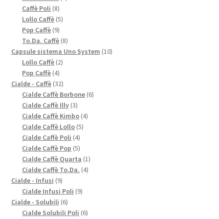
8
prodotti
Caffè Poli
8
prodotti
5
Lollo Caffè
5
9
prodotti
Pop Caffè
9
prodotti
8
To.Da. Caffè
8
prodotti
10
Capsule sistema Uno System
10
2
prodotti
Lollo Caffè
2
4
prodotti
Pop Caffè
4
prodotti
32
Cialde - Caffè
32
prodotti
6
Cialde Caffè Borbone
6
3
prodotti
Cialde Caffè Illy
3
prodotti
4
Cialde Caffè Kimbo
4
5
prodotti
Cialde Caffè Lollo
5
4
prodotti
Cialde Caffè Poli
4
prodotti
5
Cialde Caffè Pop
5
prodotti
1
Cialde Caffè Quarta
1
4
prodotto
Cialde Caffè To.Da.
4
9
prodotti
Cialde - Infusi
9
prodotti
9
Cialde Infusi Poli
9
6
prodotti
Cialde - Solubili
6
prodotti
6
Cialde Solubili Poli
6