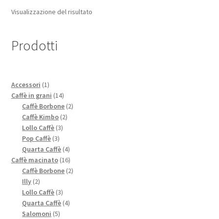
Visualizzazione del risultato
Prodotti
1
Accessori
1
prodotto
14
Caffè in grani
14
prodotti
2
Caffè Borbone
2
2
prodotti
Caffè Kimbo
2
3
prodotti
Lollo Caffè
3
3
prodotti
Pop Caffè
3
prodotti
4
Quarta Caffè
4
prodotti
16
Caffè macinato
16
prodotti
2
Caffè Borbone
2
2
prodotti
Illy
2
prodotti
3
Lollo Caffè
3
prodotti
4
Quarta Caffè
4
5
prodotti
Salomoni
5