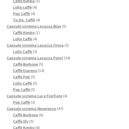
3
prodotti
Caffè Kimbo
3
4
prodotti
Lollo caffè
4
4
prodotti
Pop Caffè
4
prodotti
4
To.Da. Caffè
4
prodotti
5
Capsule sistema Lavazza Blue
5
1
prodotti
Caffè Kimbo
1
4
prodotto
Lollo Caffè
4
prodotti
3
Capsule sistema Lavazza Firma
3
3
prodotti
Lollo Caffè
3
prodotti
34
Capsule sistema Lavazza Point
34
5
prodotti
Caffè Borbone
5
prodotti
14
Caffè Esprexo
14
5
prodotti
Caffè Poli
5
prodotti
5
Lollo Caffè
5
5
prodotti
Pop Caffè
5
prodotti
4
Capsule sistema Lui e Fiorfiore
4
3
prodotti
Pop Caffè
3
prodotti
47
Capsule sistema Nespresso
47
6
prodotti
Caffè Borbone
6
5
prodotti
Caffè Illy
5
prodotti
6
Caffè Kimbo
6