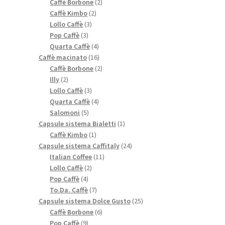
prodotti
2
Caffè Borbone
2
2
prodotti
Caffè Kimbo
2
3
prodotti
Lollo Caffè
3
3
prodotti
Pop Caffè
3
prodotti
4
Quarta Caffè
4
prodotti
16
Caffè macinato
16
prodotti
2
Caffè Borbone
2
2
prodotti
Illy
2
prodotti
3
Lollo Caffè
3
prodotti
4
Quarta Caffè
4
5
prodotti
Salomoni
5
prodotti
1
Capsule sistema Bialetti
1
1
prodotto
Caffè Kimbo
1
prodotto
24
Capsule sistema Caffitaly
24
11
prodotti
Italian Coffee
11
2
prodotti
Lollo Caffè
2
4
prodotti
Pop Caffè
4
prodotti
7
To.Da. Caffè
7
prodotti
25
Capsule sistema Dolce Gusto
25
6
prodotti
Caffè Borbone
6
9
prodotti
Pop Caffè
9