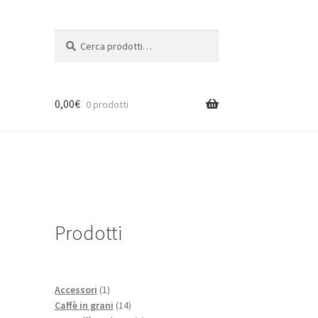
Cerca:
Cerca
0,00
€
0 prodotti
Prodotti
1
Accessori
1
prodotto
14
Caffè in grani
14