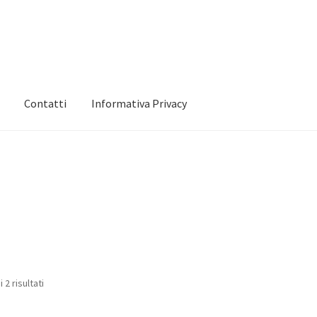
Contatti
Informativa Privacy
 mio account
Informativa Privacy
Marchi
Shop
 2 risultati