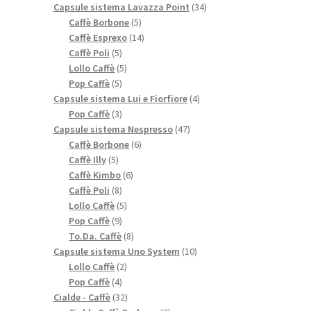
prodotti
34
Capsule sistema Lavazza Point
34
5
prodotti
Caffè Borbone
5
prodotti
14
Caffè Esprexo
14
5
prodotti
Caffè Poli
5
prodotti
5
Lollo Caffè
5
5
prodotti
Pop Caffè
5
prodotti
4
Capsule sistema Lui e Fiorfiore
4
3
prodotti
Pop Caffè
3
prodotti
47
Capsule sistema Nespresso
47
6
prodotti
Caffè Borbone
6
5
prodotti
Caffè Illy
5
prodotti
6
Caffè Kimbo
6
8
prodotti
Caffè Poli
8
prodotti
5
Lollo Caffè
5
9
prodotti
Pop Caffè
9
prodotti
8
To.Da. Caffè
8
prodotti
10
Capsule sistema Uno System
10
2
prodotti
Lollo Caffè
2
4
prodotti
Pop Caffè
4
prodotti
32
Cialde - Caffè
32