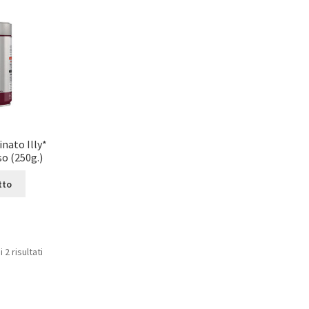
nato Illy*
o (250g.)
tto
 2 risultati