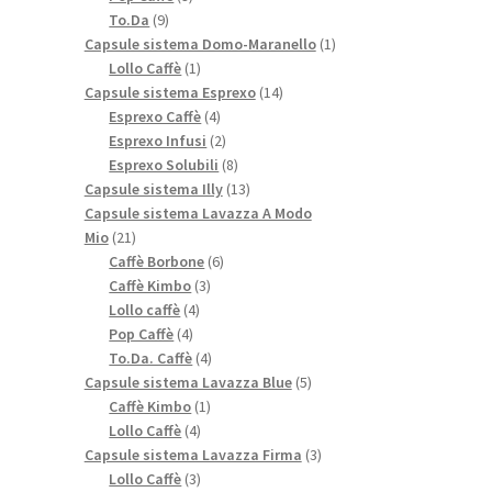
9
prodotti
To.Da
9
prodotti
1
Capsule sistema Domo-Maranello
1
1
prodotto
Lollo Caffè
1
prodotto
14
Capsule sistema Esprexo
14
4
prodotti
Esprexo Caffè
4
prodotti
2
Esprexo Infusi
2
prodotti
8
Esprexo Solubili
8
prodotti
13
Capsule sistema Illy
13
prodotti
Capsule sistema Lavazza A Modo
21
Mio
21
prodotti
6
Caffè Borbone
6
3
prodotti
Caffè Kimbo
3
4
prodotti
Lollo caffè
4
4
prodotti
Pop Caffè
4
prodotti
4
To.Da. Caffè
4
prodotti
5
Capsule sistema Lavazza Blue
5
1
prodotti
Caffè Kimbo
1
4
prodotto
Lollo Caffè
4
prodotti
3
Capsule sistema Lavazza Firma
3
3
prodotti
Lollo Caffè
3