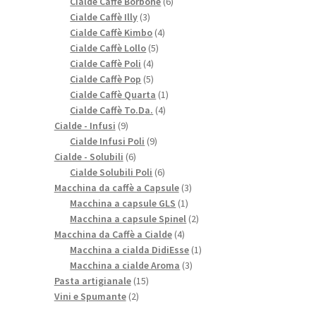
prodotti
6
Cialde Caffè Borbone
6
3
prodotti
Cialde Caffè Illy
3
prodotti
4
Cialde Caffè Kimbo
4
5
prodotti
Cialde Caffè Lollo
5
4
prodotti
Cialde Caffè Poli
4
prodotti
5
Cialde Caffè Pop
5
prodotti
1
Cialde Caffè Quarta
1
4
prodotto
Cialde Caffè To.Da.
4
9
prodotti
Cialde - Infusi
9
prodotti
9
Cialde Infusi Poli
9
6
prodotti
Cialde - Solubili
6
prodotti
6
Cialde Solubili Poli
6
prodotti
3
Macchina da caffè a Capsule
3
1
prodotti
Macchina a capsule GLS
1
prodotto
2
Macchina a capsule Spinel
2
4
prodotti
Macchina da Caffè a Cialde
4
prodotti
1
Macchina a cialda DidiEsse
1
3
prodotto
Macchina a cialde Aroma
3
15
prodotti
Pasta artigianale
15
2
prodotti
Vini e Spumante
2
prodotti