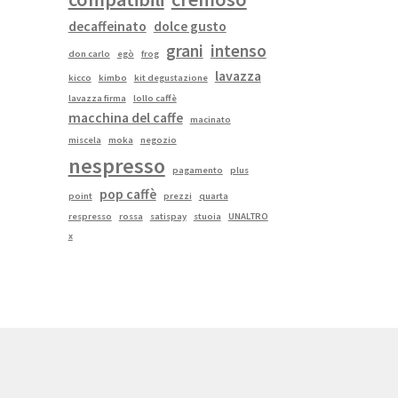
decaffeinato
dolce gusto
grani
intenso
don carlo
egò
frog
lavazza
kicco
kimbo
kit degustazione
lavazza firma
lollo caffè
macchina del caffe
macinato
miscela
moka
negozio
nespresso
pagamento
plus
pop caffè
point
prezzi
quarta
respresso
rossa
satispay
stuoia
UNALTRO
x