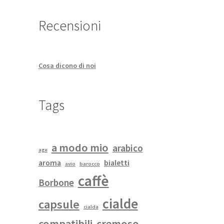
Recensioni
Cosa dicono di noi
Tags
a modo mio
arabico
age
aroma
bialetti
avio
barocco
caffè
Borbone
cialde
capsule
cialda
compatibili
cremoso