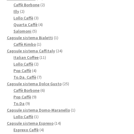
prodotti
2
Caffè Borbone
2
2
prodotti
Illy
2
prodotti
3
Lollo Caffè
3
prodotti
4
Quarta Caffè
4
5
prodotti
Salomoni
5
prodotti
1
Capsule sistema Bialetti
1
1
prodotto
Caffè Kimbo
1
prodotto
24
Capsule sistema Caffitaly
24
11
prodotti
Italian Coffee
11
2
prodotti
Lollo Caffè
2
4
prodotti
Pop Caffè
4
prodotti
7
To.Da. Caffè
7
prodotti
25
Capsule sistema Dolce Gusto
25
6
prodotti
Caffè Borbone
6
9
prodotti
Pop Caffè
9
9
prodotti
To.Da
9
prodotti
1
Capsule sistema Domo-Maranello
1
1
prodotto
Lollo Caffè
1
prodotto
14
Capsule sistema Esprexo
14
4
prodotti
Esprexo Caffè
4