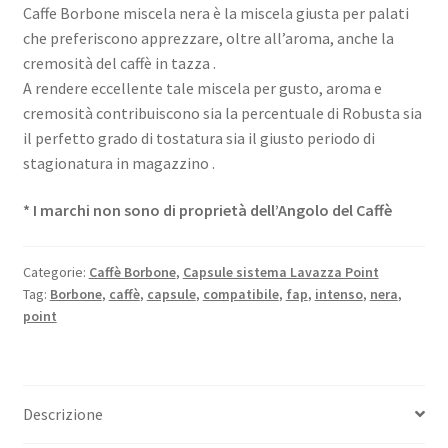
Caffe Borbone miscela nera è la miscela giusta per palati
che preferiscono apprezzare, oltre all’aroma, anche la
cremosità del caffè in tazza .
A rendere eccellente tale miscela per gusto, aroma e
cremosità contribuiscono sia la percentuale di Robusta sia
il perfetto grado di tostatura sia il giusto periodo di
stagionatura in magazzino .
* I marchi non sono di proprietà dell’Angolo del Caffè
Categorie:
Caffè Borbone
,
Capsule sistema Lavazza Point
Tag:
Borbone
,
caffè
,
capsule
,
compatibile
,
fap
,
intenso
,
nera
,
point
Descrizione