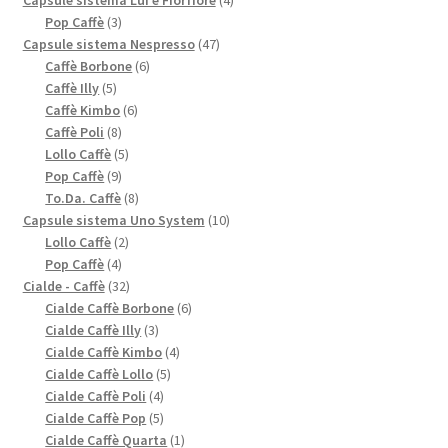
3
prodotti
Pop Caffè
3
prodotti
47
Capsule sistema Nespresso
47
6
prodotti
Caffè Borbone
6
5
prodotti
Caffè Illy
5
prodotti
6
Caffè Kimbo
6
8
prodotti
Caffè Poli
8
prodotti
5
Lollo Caffè
5
9
prodotti
Pop Caffè
9
prodotti
8
To.Da. Caffè
8
prodotti
10
Capsule sistema Uno System
10
2
prodotti
Lollo Caffè
2
4
prodotti
Pop Caffè
4
prodotti
32
Cialde - Caffè
32
prodotti
6
Cialde Caffè Borbone
6
3
prodotti
Cialde Caffè Illy
3
prodotti
4
Cialde Caffè Kimbo
4
5
prodotti
Cialde Caffè Lollo
5
4
prodotti
Cialde Caffè Poli
4
prodotti
5
Cialde Caffè Pop
5
prodotti
1
Cialde Caffè Quarta
1