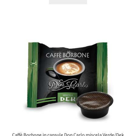
Caffè Borbone in capsule Don Carlo miscela Verde/Dek