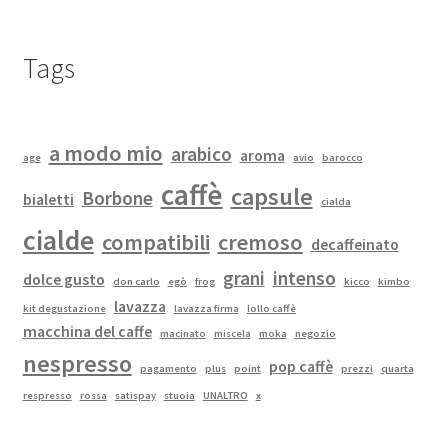
Tags
a modo mio
arabico
aroma
age
avio
barocco
caffè
capsule
Borbone
bialetti
cialda
cialde
compatibili
cremoso
decaffeinato
grani
intenso
dolce gusto
don carlo
egò
frog
kicco
kimbo
lavazza
kit degustazione
lavazza firma
lollo caffè
macchina del caffe
macinato
miscela
moka
negozio
nespresso
pop caffè
pagamento
plus
point
prezzi
quarta
respresso
rossa
satispay
stuoia
UNALTRO
x