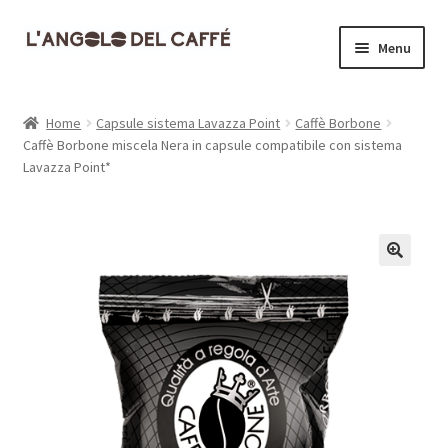
Vai
Vai
Menu
alla
al
navigazione
contenuto
Home
Home
Capsule sistema Lavazza Point
Caffè Borbone
Caffè Borbone miscela Nera in capsule compatibile con sistema
Carrello
Lavazza Point*
Cassa
Contatti
Dove siamo
Il mio account
Informativa Privacy