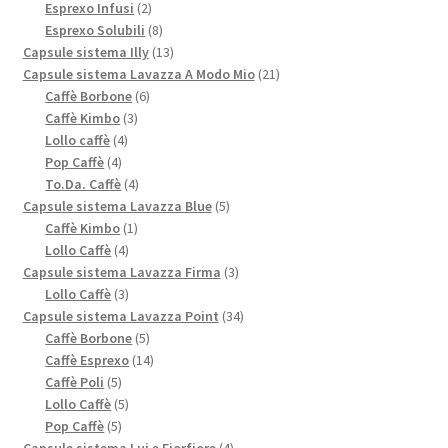
prodotti
2
Esprexo Infusi
2
prodotti
8
Esprexo Solubili
8
prodotti
13
Capsule sistema Illy
13
prodotti
21
Capsule sistema Lavazza A Modo Mio
21
6
prodotti
Caffè Borbone
6
3
prodotti
Caffè Kimbo
3
4
prodotti
Lollo caffè
4
4
prodotti
Pop Caffè
4
prodotti
4
To.Da. Caffè
4
prodotti
5
Capsule sistema Lavazza Blue
5
1
prodotti
Caffè Kimbo
1
4
prodotto
Lollo Caffè
4
prodotti
3
Capsule sistema Lavazza Firma
3
3
prodotti
Lollo Caffè
3
prodotti
34
Capsule sistema Lavazza Point
34
5
prodotti
Caffè Borbone
5
prodotti
14
Caffè Esprexo
14
5
prodotti
Caffè Poli
5
prodotti
5
Lollo Caffè
5
5
prodotti
Pop Caffè
5
prodotti
4
Capsule sistema Lui e Fiorfiore
4