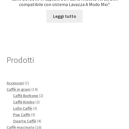
compatibile con sistema Lavazza A Modo Mio*
Leggi tutto
Prodotti
1
Accessori
1
prodotto
14
Caffè in grani
14
prodotti
2
Caffè Borbone
2
2
prodotti
Caffè Kimbo
2
3
prodotti
Lollo Caffè
3
3
prodotti
Pop Caffè
3
prodotti
4
Quarta Caffè
4
prodotti
16
Caffè macinato
16