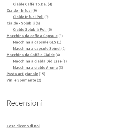
4
prodotto
Cialde Caffè To.Da.
4
9
prodotti
Cialde - Infusi
9
prodotti
9
Cialde Infusi Poli
9
6
prodotti
Cialde - Solubili
6
prodotti
6
Cialde Solubili Poli
6
prodotti
3
Macchina da caffè a Capsule
3
1
prodotti
Macchina a capsule GLS
1
prodotto
2
Macchina a capsule Spinel
2
4
prodotti
Macchina da Caffè a Cialde
4
prodotti
1
Macchina a cialda DidiEsse
1
3
prodotto
Macchina a cialde Aroma
3
15
prodotti
Pasta artigianale
15
2
prodotti
Vini e Spumante
2
prodotti
Recensioni
Cosa dicono di noi