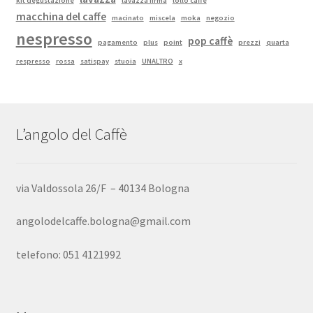
kit degustazione
lavazza firma
lollo caffè
macchina del caffe
macinato
miscela
moka
negozio
nespresso
pop caffè
pagamento
plus
point
prezzi
quarta
respresso
rossa
satispay
stuoia
UNALTRO
x
L’angolo del Caffè
via Valdossola 26/F – 40134 Bologna
angolodelcaffe.bologna@gmail.com
telefono: 051 4121992