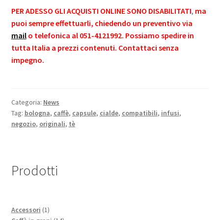
PER ADESSO GLI ACQUISTI ONLINE SONO DISABILITATI
,
ma
puoi sempre effettuarli, chiedendo un preventivo via
mail
o telefonica al 051-4121992. Possiamo spedire in
tutta Italia a prezzi contenuti. Contattaci senza
impegno.
Categoria:
News
Tag:
bologna
,
caffè
,
capsule
,
cialde
,
compatibili
,
infusi
,
negozio
,
originali
,
tè
Prodotti
1
Accessori
1