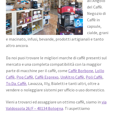
all’Angolo
Marchi
del Caffè.
Negozio di
Shop
Caffè in
capsule,
cialde, grani
e macinato, infusi, bevande, prodotti artigianali e tanto
altro ancora.
Da noi puoi trovare le migliori marche di caffè presenti sul
mercato e una completa compatibilità con la maggior
parte di macchine per il caffè, come
Caffè Borbone
,
Lollo
Caffè
,
Pop Caffè
,
Caffè Esprexo
,
UnAltro Caffè
,
Poli Caffè
,
To.Da. Caffè,
Lavazza, Illy, Bialetti e tanti altri, oltre a
vendere o noleggiare sistemi per ufficio o uso domestico.
Vieni a trovarci ed assaggiare un ottimo caffè, siamo in
via
Valdossola 26/F – 40134 Bologna
. Ti aspettiamo