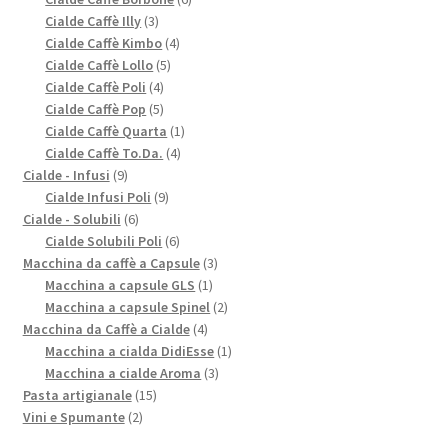
3
prodotti
Cialde Caffè Illy
3
prodotti
4
Cialde Caffè Kimbo
4
5
prodotti
Cialde Caffè Lollo
5
4
prodotti
Cialde Caffè Poli
4
prodotti
5
Cialde Caffè Pop
5
prodotti
1
Cialde Caffè Quarta
1
4
prodotto
Cialde Caffè To.Da.
4
9
prodotti
Cialde - Infusi
9
prodotti
9
Cialde Infusi Poli
9
6
prodotti
Cialde - Solubili
6
prodotti
6
Cialde Solubili Poli
6
prodotti
3
Macchina da caffè a Capsule
3
1
prodotti
Macchina a capsule GLS
1
prodotto
2
Macchina a capsule Spinel
2
4
prodotti
Macchina da Caffè a Cialde
4
prodotti
1
Macchina a cialda DidiEsse
1
3
prodotto
Macchina a cialde Aroma
3
15
prodotti
Pasta artigianale
15
2
prodotti
Vini e Spumante
2
prodotti