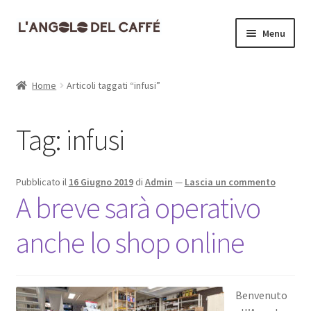
Vai
Vai
Menu
alla
al
navigazione
contenuto
Home
Home
Articoli taggati “infusi”
Carrello
Tag:
infusi
Cassa
Contatti
Pubblicato il
16 Giugno 2019
di
Admin
—
Lascia un commento
A breve sarà operativo
Dove siamo
anche lo shop online
Il mio account
Informativa Privacy
Benvenuto