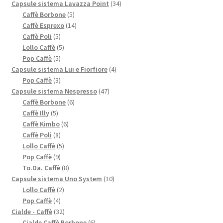
prodotti
34
Capsule sistema Lavazza Point
34
5
prodotti
Caffè Borbone
5
prodotti
14
Caffè Esprexo
14
5
prodotti
Caffè Poli
5
prodotti
5
Lollo Caffè
5
5
prodotti
Pop Caffè
5
prodotti
4
Capsule sistema Lui e Fiorfiore
4
3
prodotti
Pop Caffè
3
prodotti
47
Capsule sistema Nespresso
47
6
prodotti
Caffè Borbone
6
5
prodotti
Caffè Illy
5
prodotti
6
Caffè Kimbo
6
8
prodotti
Caffè Poli
8
prodotti
5
Lollo Caffè
5
9
prodotti
Pop Caffè
9
prodotti
8
To.Da. Caffè
8
prodotti
10
Capsule sistema Uno System
10
2
prodotti
Lollo Caffè
2
4
prodotti
Pop Caffè
4
prodotti
32
Cialde - Caffè
32
prodotti
6
Cialde Caffè Borbone
6