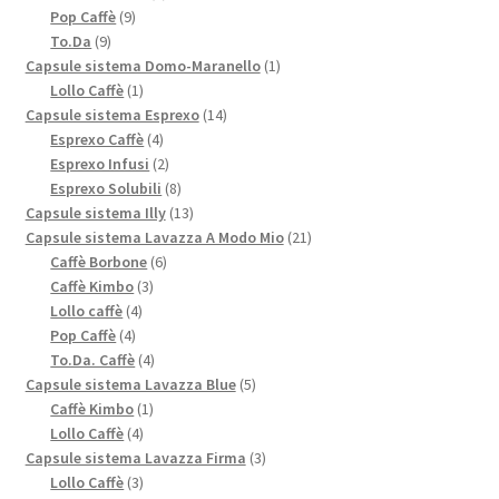
9
prodotti
Pop Caffè
9
9
prodotti
To.Da
9
prodotti
1
Capsule sistema Domo-Maranello
1
1
prodotto
Lollo Caffè
1
prodotto
14
Capsule sistema Esprexo
14
4
prodotti
Esprexo Caffè
4
prodotti
2
Esprexo Infusi
2
prodotti
8
Esprexo Solubili
8
prodotti
13
Capsule sistema Illy
13
prodotti
21
Capsule sistema Lavazza A Modo Mio
21
6
prodotti
Caffè Borbone
6
3
prodotti
Caffè Kimbo
3
4
prodotti
Lollo caffè
4
4
prodotti
Pop Caffè
4
prodotti
4
To.Da. Caffè
4
prodotti
5
Capsule sistema Lavazza Blue
5
1
prodotti
Caffè Kimbo
1
4
prodotto
Lollo Caffè
4
prodotti
3
Capsule sistema Lavazza Firma
3
3
prodotti
Lollo Caffè
3