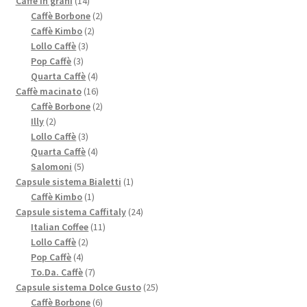
prodotto
14
Caffè in grani
14
prodotti
2
Caffè Borbone
2
2
prodotti
Caffè Kimbo
2
3
prodotti
Lollo Caffè
3
3
prodotti
Pop Caffè
3
prodotti
4
Quarta Caffè
4
prodotti
16
Caffè macinato
16
prodotti
2
Caffè Borbone
2
2
prodotti
Illy
2
prodotti
3
Lollo Caffè
3
prodotti
4
Quarta Caffè
4
5
prodotti
Salomoni
5
prodotti
1
Capsule sistema Bialetti
1
1
prodotto
Caffè Kimbo
1
prodotto
24
Capsule sistema Caffitaly
24
11
prodotti
Italian Coffee
11
2
prodotti
Lollo Caffè
2
4
prodotti
Pop Caffè
4
prodotti
7
To.Da. Caffè
7
prodotti
25
Capsule sistema Dolce Gusto
25
6
prodotti
Caffè Borbone
6