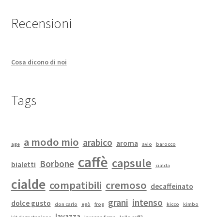
Recensioni
Cosa dicono di noi
Tags
a modo mio
arabico
aroma
age
avio
barocco
caffè
capsule
Borbone
bialetti
cialda
cialde
compatibili
cremoso
decaffeinato
grani
intenso
dolce gusto
don carlo
egò
frog
kicco
kimbo
lavazza