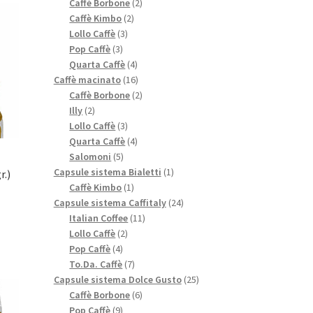
prodotti
2
Caffè Borbone
2
2
prodotti
Caffè Kimbo
2
3
prodotti
Lollo Caffè
3
3
prodotti
Pop Caffè
3
prodotti
4
Quarta Caffè
4
prodotti
16
Caffè macinato
16
prodotti
2
Caffè Borbone
2
2
prodotti
Illy
2
prodotti
3
Lollo Caffè
3
prodotti
4
Quarta Caffè
4
5
prodotti
Salomoni
5
prodotti
1
Capsule sistema Bialetti
1
r.)
1
prodotto
Caffè Kimbo
1
prodotto
24
Capsule sistema Caffitaly
24
11
prodotti
Italian Coffee
11
2
prodotti
Lollo Caffè
2
4
prodotti
Pop Caffè
4
prodotti
7
To.Da. Caffè
7
prodotti
25
Capsule sistema Dolce Gusto
25
6
prodotti
Caffè Borbone
6
9
prodotti
Pop Caffè
9