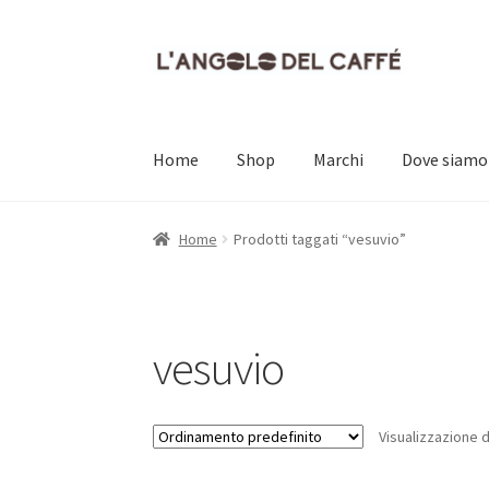
Vai
Vai
alla
al
navigazione
contenuto
Home
Shop
Marchi
Dove siamo
Home
Carrello
Cassa
Contatti
Dove siamo
Il
Home
Prodotti taggati “vesuvio”
vesuvio
Visualizzazione di