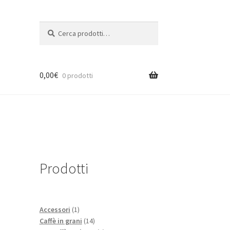
Cerca:
Cerca
0,00
€
0 prodotti
Prodotti
1
Accessori
1
prodotto
14
Caffè in grani
14