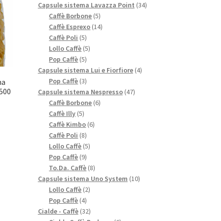
prodotti
34
Capsule sistema Lavazza Point
34
5
prodotti
Caffè Borbone
5
prodotti
14
Caffè Esprexo
14
5
prodotti
Caffè Poli
5
prodotti
5
Lollo Caffè
5
5
prodotti
Pop Caffè
5
prodotti
4
Capsule sistema Lui e Fiorfiore
4
3
prodotti
Pop Caffè
3
na
(500
prodotti
47
Capsule sistema Nespresso
47
6
prodotti
Caffè Borbone
6
5
prodotti
Caffè Illy
5
prodotti
6
Caffè Kimbo
6
8
prodotti
Caffè Poli
8
prodotti
5
Lollo Caffè
5
9
prodotti
Pop Caffè
9
prodotti
8
To.Da. Caffè
8
prodotti
10
Capsule sistema Uno System
10
2
prodotti
Lollo Caffè
2
4
prodotti
Pop Caffè
4
prodotti
32
Cialde - Caffè
32