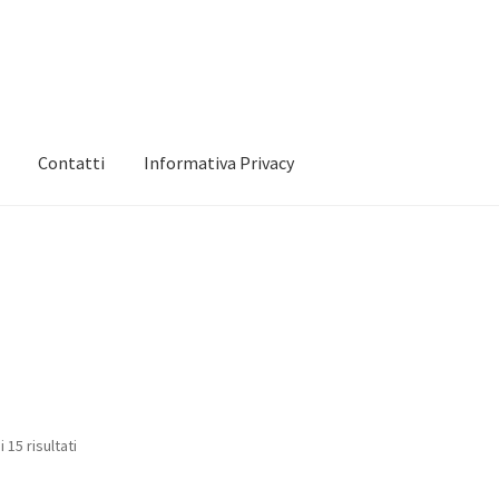
Contatti
Informativa Privacy
 mio account
Informativa Privacy
Marchi
Shop
 15 risultati