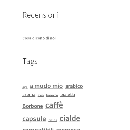
Recensioni
Cosa dicono di noi
Tags
a modo mio
arabico
age
aroma
bialetti
avio
barocco
caffè
Borbone
cialde
capsule
cialda
compatibili
cremoso