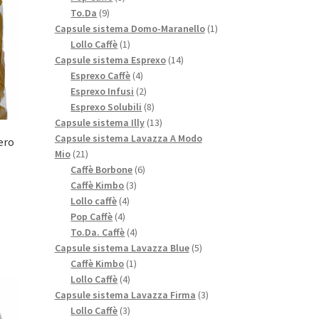
9
prodotti
To.Da
9
prodotti
1
Capsule sistema Domo-Maranello
1
1
prodotto
Lollo Caffè
1
prodotto
14
Capsule sistema Esprexo
14
4
prodotti
Esprexo Caffè
4
prodotti
2
Esprexo Infusi
2
prodotti
8
Esprexo Solubili
8
prodotti
13
Capsule sistema Illy
13
prodotti
Capsule sistema Lavazza A Modo
ero
21
Mio
21
prodotti
6
Caffè Borbone
6
3
prodotti
Caffè Kimbo
3
4
prodotti
Lollo caffè
4
4
prodotti
Pop Caffè
4
prodotti
4
To.Da. Caffè
4
prodotti
5
Capsule sistema Lavazza Blue
5
1
prodotti
Caffè Kimbo
1
4
prodotto
Lollo Caffè
4
prodotti
3
Capsule sistema Lavazza Firma
3
3
prodotti
Lollo Caffè
3