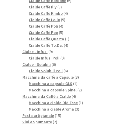
prodotti
6
Cialde Caffè Borbone
6
3
prodotti
Cialde Caffè Illy
3
prodotti
4
Cialde Caffè Kimbo
4
5
prodotti
Cialde Caffè Lollo
5
4
prodotti
Cialde Caffè Poli
4
prodotti
5
Cialde Caffè Pop
5
prodotti
1
Cialde Caffè Quarta
1
4
prodotto
Cialde Caffè To.Da.
4
9
prodotti
Cialde - Infusi
9
prodotti
9
Cialde Infusi Poli
9
6
prodotti
Cialde - Solubili
6
prodotti
6
Cialde Solubili Poli
6
prodotti
3
Macchina da caffè a Capsule
3
1
prodotti
Macchina a capsule GLS
1
prodotto
2
Macchina a capsule Spinel
2
4
prodotti
Macchina da Caffè a Cialde
4
prodotti
1
Macchina a cialda DidiEsse
1
3
prodotto
Macchina a cialde Aroma
3
15
prodotti
Pasta artigianale
15
2
prodotti
Vini e Spumante
2
prodotti