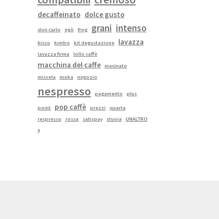
decaffeinato
dolce gusto
grani
intenso
don carlo
egò
frog
lavazza
kicco
kimbo
kit degustazione
lavazza firma
lollo caffè
macchina del caffe
macinato
miscela
moka
negozio
nespresso
pagamento
plus
pop caffè
point
prezzi
quarta
respresso
rossa
satispay
stuoia
UNALTRO
x