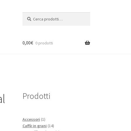
Cerca:
Cerca
0,00
€
0 prodotti
Prodotti
al
1
Accessori
1
prodotto
14
Caffè in grani
14