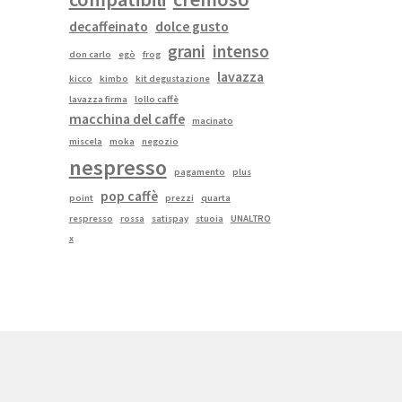
decaffeinato
dolce gusto
grani
intenso
don carlo
egò
frog
lavazza
kicco
kimbo
kit degustazione
lavazza firma
lollo caffè
macchina del caffe
macinato
miscela
moka
negozio
nespresso
pagamento
plus
pop caffè
point
prezzi
quarta
respresso
rossa
satispay
stuoia
UNALTRO
x