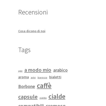
Recensioni
Cosa dicono di noi
Tags
a modo mio
arabico
age
aroma
bialetti
avio
barocco
caffè
Borbone
cialde
capsule
cialda
compatibili
cremoso