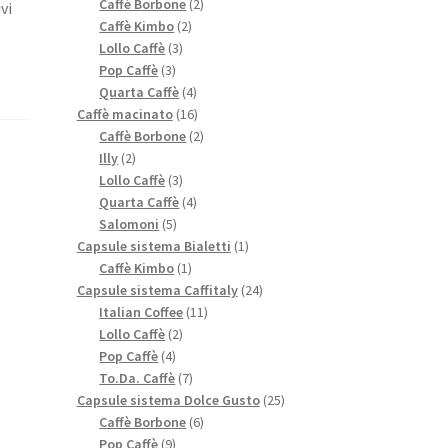
prodotti
2
Caffè Borbone
2
vi
2
prodotti
Caffè Kimbo
2
3
prodotti
Lollo Caffè
3
3
prodotti
Pop Caffè
3
prodotti
4
Quarta Caffè
4
prodotti
16
Caffè macinato
16
prodotti
2
Caffè Borbone
2
2
prodotti
Illy
2
prodotti
3
Lollo Caffè
3
prodotti
4
Quarta Caffè
4
5
prodotti
Salomoni
5
prodotti
1
Capsule sistema Bialetti
1
1
prodotto
Caffè Kimbo
1
prodotto
24
Capsule sistema Caffitaly
24
11
prodotti
Italian Coffee
11
2
prodotti
Lollo Caffè
2
4
prodotti
Pop Caffè
4
prodotti
7
To.Da. Caffè
7
prodotti
25
Capsule sistema Dolce Gusto
25
6
prodotti
Caffè Borbone
6
9
prodotti
Pop Caffè
9