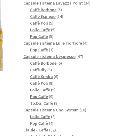
prodotti
34
Capsule sistema Lavazza Point
34
5
prodotti
Caffè Borbone
5
prodotti
14
Caffè Esprexo
14
5
prodotti
Caffè Poli
5
prodotti
5
Lollo Caffè
5
5
prodotti
Pop Caffè
5
prodotti
4
Capsule sistema Lui e Fiorfiore
4
3
prodotti
Pop Caffè
3
prodotti
47
Capsule sistema Nespresso
47
6
prodotti
Caffè Borbone
6
5
prodotti
Caffè Illy
5
prodotti
6
Caffè Kimbo
6
8
prodotti
Caffè Poli
8
prodotti
5
Lollo Caffè
5
9
prodotti
Pop Caffè
9
prodotti
8
To.Da. Caffè
8
prodotti
10
Capsule sistema Uno System
10
2
prodotti
Lollo Caffè
2
4
prodotti
Pop Caffè
4
prodotti
32
Cialde - Caffè
32