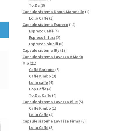
9
prodotti
To.Da
9
prodotti
1
Capsule sistema Domo-Maranello
1
1
prodotto
Lollo Caffè
1
prodotto
14
Capsule sistema Esprexo
14
4
prodotti
Esprexo Caffè
4
prodotti
2
Esprexo Infusi
2
prodotti
8
Esprexo Solubili
8
prodotti
13
Capsule sistema Illy
13
prodotti
Capsule sistema Lavazza A Modo
21
Mio
21
prodotti
6
Caffè Borbone
6
3
prodotti
Caffè Kimbo
3
4
prodotti
Lollo caffè
4
4
prodotti
Pop Caffè
4
prodotti
4
To.Da. Caffè
4
prodotti
5
Capsule sistema Lavazza Blue
5
1
prodotti
Caffè Kimbo
1
4
prodotto
Lollo Caffè
4
prodotti
3
Capsule sistema Lavazza Firma
3
3
prodotti
Lollo Caffè
3