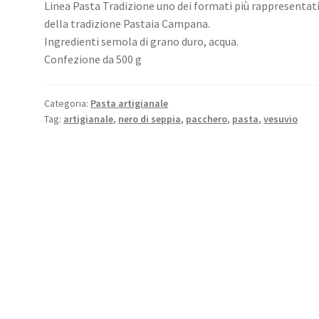
Linea Pasta Tradizione uno dei formati più rappresentati
della tradizione Pastaia Campana.
Ingredienti semola di grano duro, acqua.
Confezione da 500 g
Categoria:
Pasta artigianale
Tag:
artigianale
,
nero di seppia
,
pacchero
,
pasta
,
vesuvio