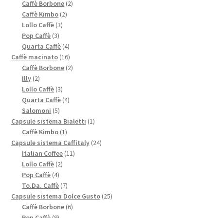
prodotti
2
Caffè Borbone
2
2
prodotti
Caffè Kimbo
2
3
prodotti
Lollo Caffè
3
3
prodotti
Pop Caffè
3
prodotti
4
Quarta Caffè
4
prodotti
16
Caffè macinato
16
prodotti
2
Caffè Borbone
2
2
prodotti
Illy
2
prodotti
3
Lollo Caffè
3
prodotti
4
Quarta Caffè
4
5
prodotti
Salomoni
5
prodotti
1
Capsule sistema Bialetti
1
1
prodotto
Caffè Kimbo
1
prodotto
24
Capsule sistema Caffitaly
24
11
prodotti
Italian Coffee
11
2
prodotti
Lollo Caffè
2
4
prodotti
Pop Caffè
4
prodotti
7
To.Da. Caffè
7
prodotti
25
Capsule sistema Dolce Gusto
25
6
prodotti
Caffè Borbone
6
9
prodotti
Pop Caffè
9