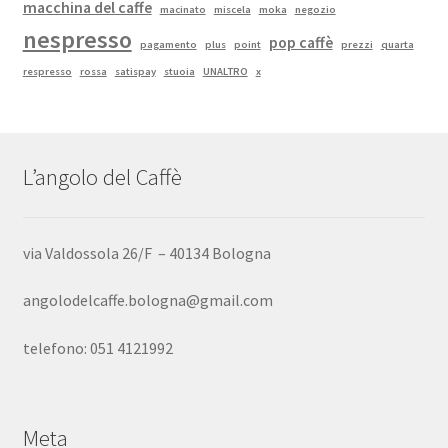
macchina del caffe
macinato
miscela
moka
negozio
nespresso
pop caffè
pagamento
plus
point
prezzi
quarta
respresso
rossa
satispay
stuoia
UNALTRO
x
L’angolo del Caffè
via Valdossola 26/F – 40134 Bologna
angolodelcaffe.bologna@gmail.com
telefono: 051 4121992
Meta