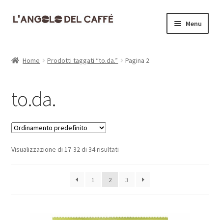
Vai
Vai
Menu
alla
al
navigazione
contenuto
Home
Home
Prodotti taggati “to.da.”
Pagina 2
Carrello
to.da.
Cassa
Contatti
Visualizzazione di 17-32 di 34 risultati
Dove siamo
Il mio account
1
2
3
Informativa Privacy