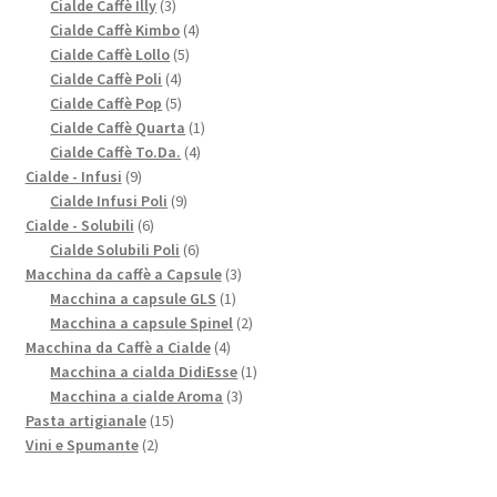
3
prodotti
Cialde Caffè Illy
3
prodotti
4
Cialde Caffè Kimbo
4
5
prodotti
Cialde Caffè Lollo
5
4
prodotti
Cialde Caffè Poli
4
prodotti
5
Cialde Caffè Pop
5
prodotti
1
Cialde Caffè Quarta
1
4
prodotto
Cialde Caffè To.Da.
4
9
prodotti
Cialde - Infusi
9
prodotti
9
Cialde Infusi Poli
9
6
prodotti
Cialde - Solubili
6
prodotti
6
Cialde Solubili Poli
6
prodotti
3
Macchina da caffè a Capsule
3
1
prodotti
Macchina a capsule GLS
1
prodotto
2
Macchina a capsule Spinel
2
4
prodotti
Macchina da Caffè a Cialde
4
prodotti
1
Macchina a cialda DidiEsse
1
3
prodotto
Macchina a cialde Aroma
3
15
prodotti
Pasta artigianale
15
2
prodotti
Vini e Spumante
2
prodotti