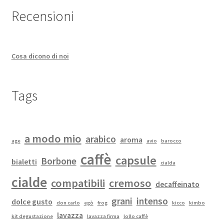
Recensioni
Cosa dicono di noi
Tags
a modo mio
arabico
aroma
age
avio
barocco
caffè
capsule
Borbone
bialetti
cialda
cialde
compatibili
cremoso
decaffeinato
grani
intenso
dolce gusto
don carlo
egò
frog
kicco
kimbo
lavazza
kit degustazione
lavazza firma
lollo caffè