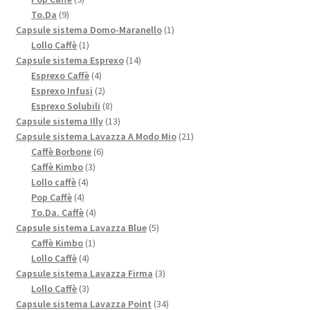
9
prodotti
To.Da
9
prodotti
1
Capsule sistema Domo-Maranello
1
1
prodotto
Lollo Caffè
1
prodotto
14
Capsule sistema Esprexo
14
4
prodotti
Esprexo Caffè
4
prodotti
2
Esprexo Infusi
2
prodotti
8
Esprexo Solubili
8
prodotti
13
Capsule sistema Illy
13
prodotti
21
Capsule sistema Lavazza A Modo Mio
21
6
prodotti
Caffè Borbone
6
3
prodotti
Caffè Kimbo
3
4
prodotti
Lollo caffè
4
4
prodotti
Pop Caffè
4
prodotti
4
To.Da. Caffè
4
prodotti
5
Capsule sistema Lavazza Blue
5
1
prodotti
Caffè Kimbo
1
4
prodotto
Lollo Caffè
4
prodotti
3
Capsule sistema Lavazza Firma
3
3
prodotti
Lollo Caffè
3
prodotti
34
Capsule sistema Lavazza Point
34