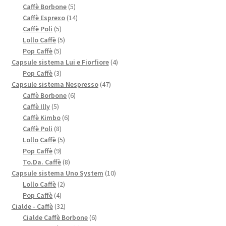
5
prodotti
Caffè Borbone
5
prodotti
14
Caffè Esprexo
14
5
prodotti
Caffè Poli
5
prodotti
5
Lollo Caffè
5
5
prodotti
Pop Caffè
5
prodotti
4
Capsule sistema Lui e Fiorfiore
4
3
prodotti
Pop Caffè
3
prodotti
47
Capsule sistema Nespresso
47
6
prodotti
Caffè Borbone
6
5
prodotti
Caffè Illy
5
prodotti
6
Caffè Kimbo
6
8
prodotti
Caffè Poli
8
prodotti
5
Lollo Caffè
5
9
prodotti
Pop Caffè
9
prodotti
8
To.Da. Caffè
8
prodotti
10
Capsule sistema Uno System
10
2
prodotti
Lollo Caffè
2
4
prodotti
Pop Caffè
4
prodotti
32
Cialde - Caffè
32
prodotti
6
Cialde Caffè Borbone
6