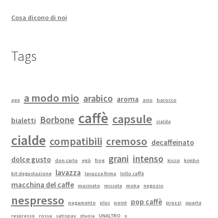
Cosa dicono di noi
Tags
a modo mio
arabico
aroma
age
avio
barocco
caffè
capsule
Borbone
bialetti
cialda
cialde
compatibili
cremoso
decaffeinato
grani
intenso
dolce gusto
don carlo
egò
frog
kicco
kimbo
lavazza
kit degustazione
lavazza firma
lollo caffè
macchina del caffe
macinato
miscela
moka
negozio
nespresso
pop caffè
pagamento
plus
point
prezzi
quarta
respresso
rossa
satispay
stuoia
UNALTRO
x