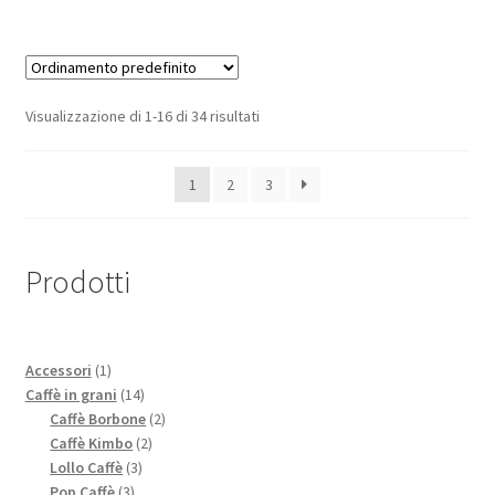
Visualizzazione di 1-16 di 34 risultati
1
2
3
Prodotti
1
Accessori
1
prodotto
14
Caffè in grani
14
prodotti
2
Caffè Borbone
2
2
prodotti
Caffè Kimbo
2
3
prodotti
Lollo Caffè
3
3
prodotti
Pop Caffè
3