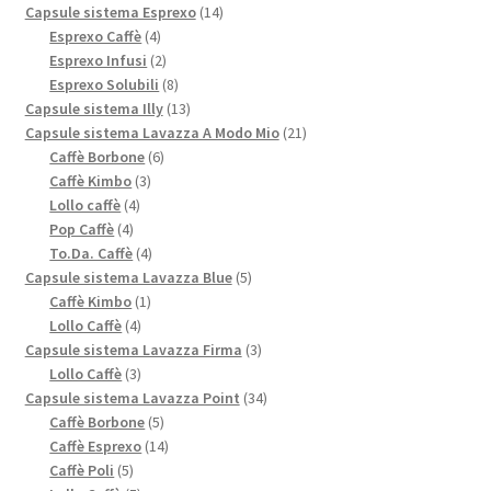
prodotto
14
Capsule sistema Esprexo
14
4
prodotti
Esprexo Caffè
4
prodotti
2
Esprexo Infusi
2
prodotti
8
Esprexo Solubili
8
prodotti
13
Capsule sistema Illy
13
prodotti
21
Capsule sistema Lavazza A Modo Mio
21
6
prodotti
Caffè Borbone
6
3
prodotti
Caffè Kimbo
3
4
prodotti
Lollo caffè
4
4
prodotti
Pop Caffè
4
prodotti
4
To.Da. Caffè
4
prodotti
5
Capsule sistema Lavazza Blue
5
1
prodotti
Caffè Kimbo
1
4
prodotto
Lollo Caffè
4
prodotti
3
Capsule sistema Lavazza Firma
3
3
prodotti
Lollo Caffè
3
prodotti
34
Capsule sistema Lavazza Point
34
5
prodotti
Caffè Borbone
5
prodotti
14
Caffè Esprexo
14
5
prodotti
Caffè Poli
5