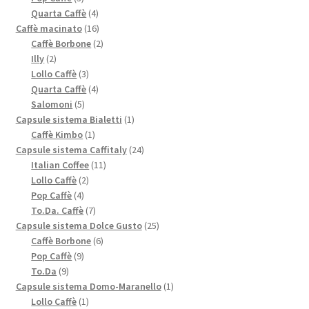
prodotti
4
Quarta Caffè
4
prodotti
16
Caffè macinato
16
prodotti
2
Caffè Borbone
2
2
prodotti
Illy
2
prodotti
3
Lollo Caffè
3
prodotti
4
Quarta Caffè
4
5
prodotti
Salomoni
5
prodotti
1
Capsule sistema Bialetti
1
1
prodotto
Caffè Kimbo
1
prodotto
24
Capsule sistema Caffitaly
24
11
prodotti
Italian Coffee
11
2
prodotti
Lollo Caffè
2
4
prodotti
Pop Caffè
4
prodotti
7
To.Da. Caffè
7
prodotti
25
Capsule sistema Dolce Gusto
25
6
prodotti
Caffè Borbone
6
9
prodotti
Pop Caffè
9
9
prodotti
To.Da
9
prodotti
1
Capsule sistema Domo-Maranello
1
1
prodotto
Lollo Caffè
1