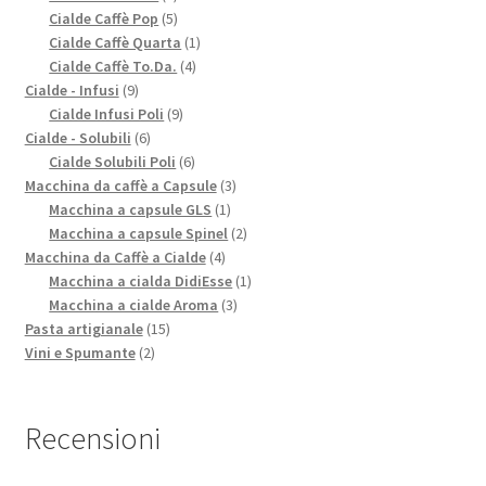
prodotti
5
Cialde Caffè Pop
5
prodotti
1
Cialde Caffè Quarta
1
4
prodotto
Cialde Caffè To.Da.
4
9
prodotti
Cialde - Infusi
9
prodotti
9
Cialde Infusi Poli
9
6
prodotti
Cialde - Solubili
6
prodotti
6
Cialde Solubili Poli
6
prodotti
3
Macchina da caffè a Capsule
3
1
prodotti
Macchina a capsule GLS
1
prodotto
2
Macchina a capsule Spinel
2
4
prodotti
Macchina da Caffè a Cialde
4
prodotti
1
Macchina a cialda DidiEsse
1
3
prodotto
Macchina a cialde Aroma
3
15
prodotti
Pasta artigianale
15
2
prodotti
Vini e Spumante
2
prodotti
Recensioni