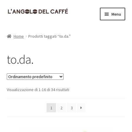
Vai
Vai
Menu
alla
al
navigazione
contenuto
Home
Home
Prodotti taggati “to.da.”
Carrello
to.da.
Cassa
Contatti
Visualizzazione di 1-16 di 34 risultati
Dove siamo
Il mio account
1
2
3
Informativa Privacy