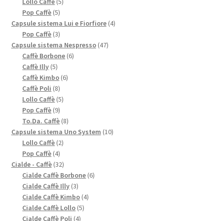
prodotti
5
Lollo Caffè
5
5
prodotti
Pop Caffè
5
prodotti
4
Capsule sistema Lui e Fiorfiore
4
3
prodotti
Pop Caffè
3
prodotti
47
Capsule sistema Nespresso
47
6
prodotti
Caffè Borbone
6
5
prodotti
Caffè Illy
5
prodotti
6
Caffè Kimbo
6
8
prodotti
Caffè Poli
8
prodotti
5
Lollo Caffè
5
9
prodotti
Pop Caffè
9
prodotti
8
To.Da. Caffè
8
prodotti
10
Capsule sistema Uno System
10
2
prodotti
Lollo Caffè
2
4
prodotti
Pop Caffè
4
prodotti
32
Cialde - Caffè
32
prodotti
6
Cialde Caffè Borbone
6
3
prodotti
Cialde Caffè Illy
3
prodotti
4
Cialde Caffè Kimbo
4
5
prodotti
Cialde Caffè Lollo
5
4
prodotti
Cialde Caffè Poli
4