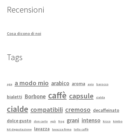
Recensioni
Cosa dicono di noi
Tags
a modo mio
arabico
aroma
age
avio
barocco
caffè
capsule
Borbone
bialetti
cialda
cialde
compatibili
cremoso
decaffeinato
grani
intenso
dolce gusto
don carlo
egò
frog
kicco
kimbo
lavazza
kit degustazione
lavazza firma
lollo caffè