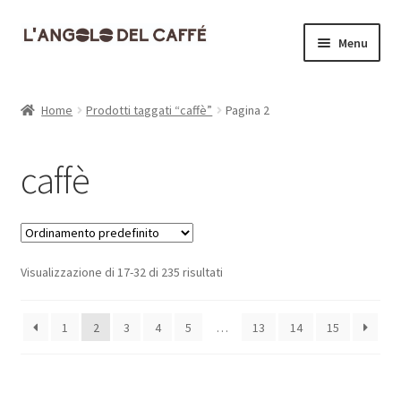
Vai
Vai
Menu
alla
al
navigazione
contenuto
Home
Home
Prodotti taggati “caffè”
Pagina 2
Carrello
caffè
Cassa
Contatti
Visualizzazione di 17-32 di 235 risultati
Dove siamo
Il mio account
1
2
3
4
5
…
13
14
15
Informativa Privacy