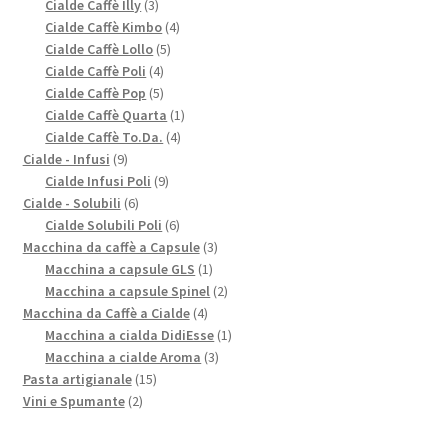
3
prodotti
Cialde Caffè Illy
3
prodotti
4
Cialde Caffè Kimbo
4
5
prodotti
Cialde Caffè Lollo
5
4
prodotti
Cialde Caffè Poli
4
prodotti
5
Cialde Caffè Pop
5
prodotti
1
Cialde Caffè Quarta
1
4
prodotto
Cialde Caffè To.Da.
4
9
prodotti
Cialde - Infusi
9
prodotti
9
Cialde Infusi Poli
9
6
prodotti
Cialde - Solubili
6
prodotti
6
Cialde Solubili Poli
6
prodotti
3
Macchina da caffè a Capsule
3
1
prodotti
Macchina a capsule GLS
1
prodotto
2
Macchina a capsule Spinel
2
4
prodotti
Macchina da Caffè a Cialde
4
prodotti
1
Macchina a cialda DidiEsse
1
3
prodotto
Macchina a cialde Aroma
3
15
prodotti
Pasta artigianale
15
2
prodotti
Vini e Spumante
2
prodotti