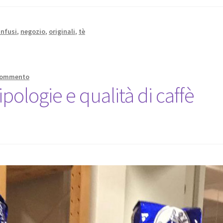
infusi
,
negozio
,
originali
,
tè
 commento
tipologie e qualità di caffè