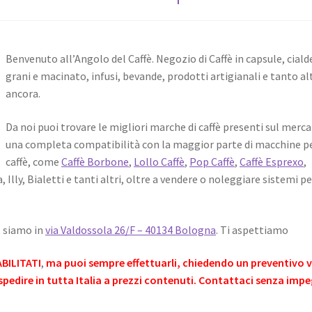
Benvenuto all’Angolo del Caffè. Negozio di Caffè in capsule, ciald
grani e macinato, infusi, bevande, prodotti artigianali e tanto al
ancora.
Da noi puoi trovare le migliori marche di caffè presenti sul merca
una completa compatibilità con la maggior parte di macchine pe
caffè, come
Caffè Borbone
,
Lollo Caffè
,
Pop Caffè
,
Caffè Esprexo
,
 Illy, Bialetti e tanti altri, oltre a vendere o noleggiare sistemi pe
, siamo in
via Valdossola 26/F – 40134 Bologna
. Ti aspettiamo
BILITATI
,
ma puoi sempre effettuarli, chiedendo un preventivo v
spedire in tutta Italia a prezzi contenuti. Contattaci senza imp