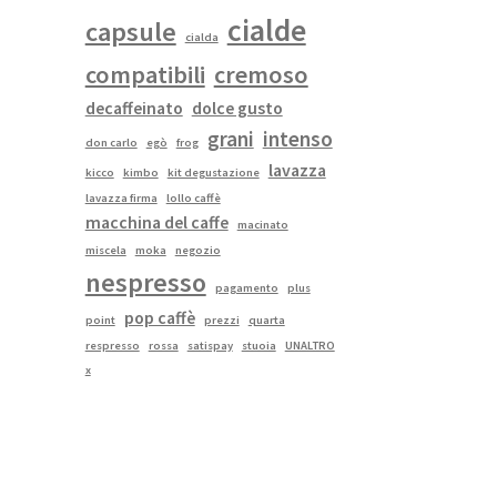
cialde
capsule
cialda
compatibili
cremoso
decaffeinato
dolce gusto
grani
intenso
don carlo
egò
frog
lavazza
kicco
kimbo
kit degustazione
lavazza firma
lollo caffè
macchina del caffe
macinato
miscela
moka
negozio
nespresso
pagamento
plus
pop caffè
point
prezzi
quarta
respresso
rossa
satispay
stuoia
UNALTRO
x