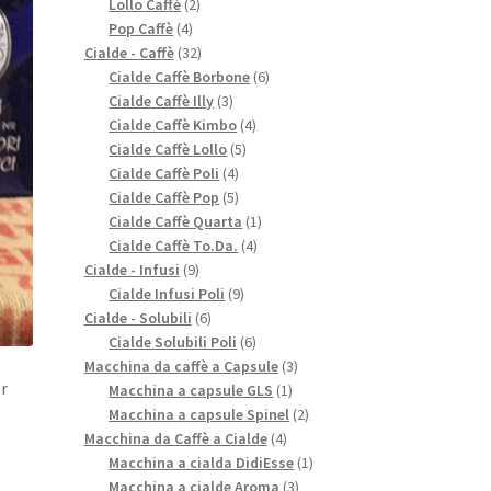
2
prodotti
Lollo Caffè
2
4
prodotti
Pop Caffè
4
prodotti
32
Cialde - Caffè
32
prodotti
6
Cialde Caffè Borbone
6
3
prodotti
Cialde Caffè Illy
3
prodotti
4
Cialde Caffè Kimbo
4
5
prodotti
Cialde Caffè Lollo
5
4
prodotti
Cialde Caffè Poli
4
prodotti
5
Cialde Caffè Pop
5
prodotti
1
Cialde Caffè Quarta
1
4
prodotto
Cialde Caffè To.Da.
4
9
prodotti
Cialde - Infusi
9
prodotti
9
Cialde Infusi Poli
9
6
prodotti
Cialde - Solubili
6
prodotti
6
Cialde Solubili Poli
6
prodotti
3
Macchina da caffè a Capsule
3
er
1
prodotti
Macchina a capsule GLS
1
prodotto
2
Macchina a capsule Spinel
2
4
prodotti
Macchina da Caffè a Cialde
4
prodotti
1
Macchina a cialda DidiEsse
1
3
prodotto
Macchina a cialde Aroma
3