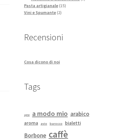
15
prodotti
Pasta artigianale
15
2
prodotti
Vini e Spumante
2
prodotti
Recensioni
Cosa dicono di noi
Tags
a modo mio
arabico
age
aroma
bialetti
avio
barocco
caffè
Borbone