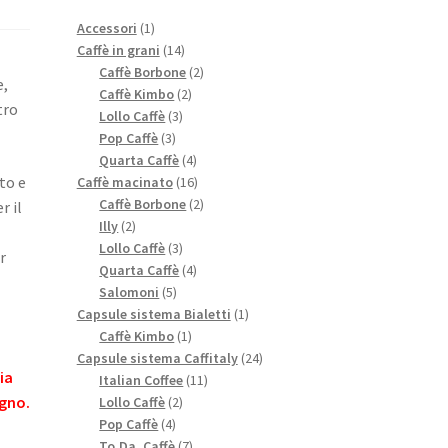
1
Accessori
1
prodotto
14
Caffè in grani
14
prodotti
2
Caffè Borbone
2
e,
2
prodotti
Caffè Kimbo
2
tro
3
prodotti
Lollo Caffè
3
3
prodotti
Pop Caffè
3
prodotti
4
Quarta Caffè
4
prodotti
16
to e
Caffè macinato
16
prodotti
2
Caffè Borbone
2
r il
2
prodotti
Illy
2
prodotti
3
Lollo Caffè
3
r
prodotti
4
Quarta Caffè
4
5
prodotti
Salomoni
5
prodotti
1
Capsule sistema Bialetti
1
1
prodotto
Caffè Kimbo
1
prodotto
24
Capsule sistema Caffitaly
24
ia
11
prodotti
Italian Coffee
11
2
prodotti
egno.
Lollo Caffè
2
4
prodotti
Pop Caffè
4
prodotti
7
To.Da. Caffè
7