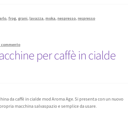
arlo
,
frog
,
grani
,
lavazza
,
moka
,
nespresso
,
respresso
n commento
acchine per caffè in cialde
hina da caffè in cialde mod Aroma Age. Si presenta con un nuovo
 e propria macchina salvaspazio e semplice da usare.