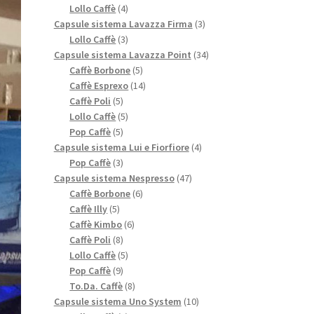
4
prodotto
Lollo Caffè
4
prodotti
3
Capsule sistema Lavazza Firma
3
3
prodotti
Lollo Caffè
3
prodotti
34
Capsule sistema Lavazza Point
34
5
prodotti
Caffè Borbone
5
prodotti
14
Caffè Esprexo
14
5
prodotti
Caffè Poli
5
prodotti
5
Lollo Caffè
5
5
prodotti
Pop Caffè
5
prodotti
4
Capsule sistema Lui e Fiorfiore
4
3
prodotti
Pop Caffè
3
prodotti
47
Capsule sistema Nespresso
47
6
prodotti
Caffè Borbone
6
5
prodotti
Caffè Illy
5
prodotti
6
Caffè Kimbo
6
8
prodotti
Caffè Poli
8
prodotti
5
Lollo Caffè
5
9
prodotti
Pop Caffè
9
prodotti
8
To.Da. Caffè
8
prodotti
10
Capsule sistema Uno System
10