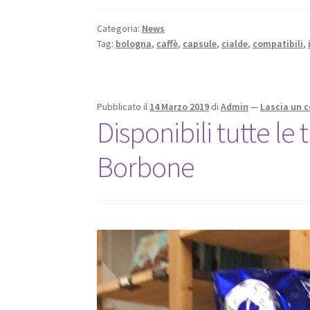
Categoria:
News
Tag:
bologna
,
caffè
,
capsule
,
cialde
,
compatibili
,
Pubblicato il
14 Marzo 2019
di
Admin
—
Lascia un
Disponibili tutte le 
Borbone