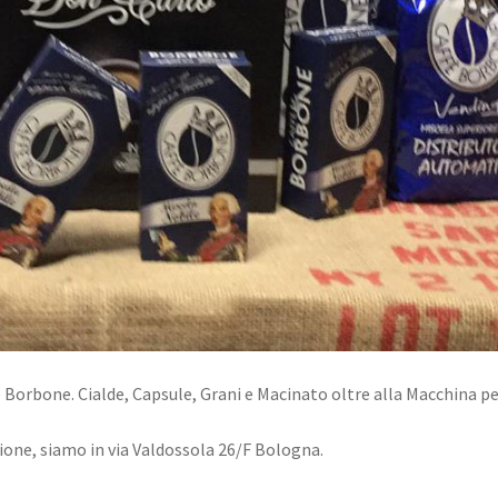
ffè Borbone. Cialde, Capsule, Grani e Macinato oltre alla Macchina p
ione, siamo in via Valdossola 26/F Bologna.