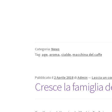
Categoria:
News
Tag:
age
,
aroma
,
cialde
,
macchina del caffe
Pubblicato il
2 Aprile 2018
di
Admin
—
Lascia un c
Cresce la famiglia d