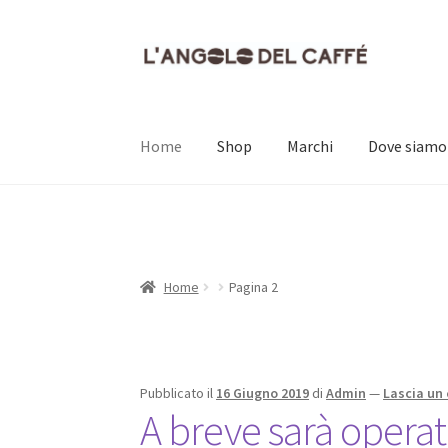
Vai
Vai
alla
al
navigazione
contenuto
Home
Shop
Marchi
Dove siamo
Home
Carrello
Cassa
Contatti
Dove siamo
Il
Home
Pagina 2
Pubblicato il
16 Giugno 2019
di
Admin
—
Lascia u
A breve sarà operat