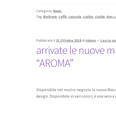
Categoria:
News
Tag:
Borbone
,
caffè
,
capsule
,
cialda
,
cialde
,
don c
Pubblicato il
31 Ottobre 2018
di
Admin
—
Lascia u
arrivate le nuove m
“AROMA”
Disponibile nel nostro negozio la nuova Macc
design. Disponibile in vari colori, è una vera