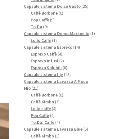
prodotti
25
Capsule sistema Dolce Gusto
25
6
prodotti
Caffè Borbone
6
9
prodotti
Pop Caffè
9
9
prodotti
To.Da
9
prodotti
1
Capsule sistema Domo-Maranello
1
1
prodotto
Lollo Caffè
1
prodotto
14
Capsule sistema Esprexo
14
4
prodotti
Esprexo Caffè
4
prodotti
2
Esprexo Infusi
2
prodotti
8
Esprexo Solubili
8
prodotti
13
Capsule sistema Illy
13
prodotti
Capsule sistema Lavazza A Modo
21
Mio
21
prodotti
6
Caffè Borbone
6
3
prodotti
Caffè Kimbo
3
4
prodotti
Lollo caffè
4
4
prodotti
Pop Caffè
4
prodotti
4
To.Da. Caffè
4
prodotti
5
Capsule sistema Lavazza Blue
5
1
prodotti
Caffè Kimbo
1