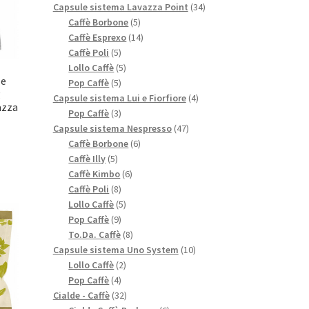
prodotti
34
Capsule sistema Lavazza Point
34
5
prodotti
Caffè Borbone
5
prodotti
14
Caffè Esprexo
14
5
prodotti
Caffè Poli
5
prodotti
5
Lollo Caffè
5
le
5
prodotti
Pop Caffè
5
g
prodotti
4
Capsule sistema Lui e Fiorfiore
4
azza
3
prodotti
Pop Caffè
3
prodotti
47
Capsule sistema Nespresso
47
6
prodotti
Caffè Borbone
6
5
prodotti
Caffè Illy
5
prodotti
6
Caffè Kimbo
6
8
prodotti
Caffè Poli
8
prodotti
5
Lollo Caffè
5
9
prodotti
Pop Caffè
9
prodotti
8
To.Da. Caffè
8
prodotti
10
Capsule sistema Uno System
10
2
prodotti
Lollo Caffè
2
4
prodotti
Pop Caffè
4
prodotti
32
Cialde - Caffè
32