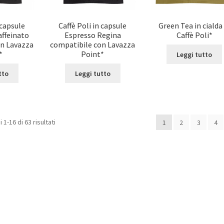
 capsule
Caffè Poli in capsule
Green Tea in cialda 
affeinato
Espresso Regina
Caffè Poli*
on Lavazza
compatibile con Lavazza
*
Point*
Leggi tutto
tto
Leggi tutto
 1-16 di 63 risultati
1
2
3
4