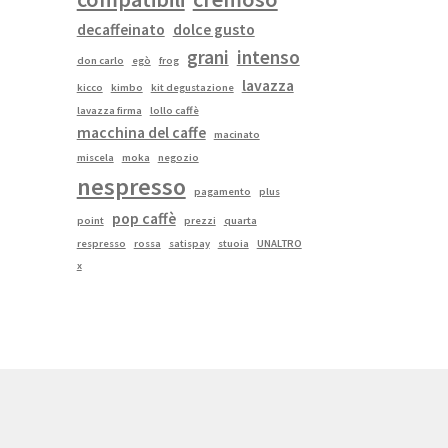
decaffeinato
dolce gusto
grani
intenso
don carlo
egò
frog
lavazza
kicco
kimbo
kit degustazione
lavazza firma
lollo caffè
macchina del caffe
macinato
miscela
moka
negozio
nespresso
pagamento
plus
pop caffè
point
prezzi
quarta
respresso
rossa
satispay
stuoia
UNALTRO
x