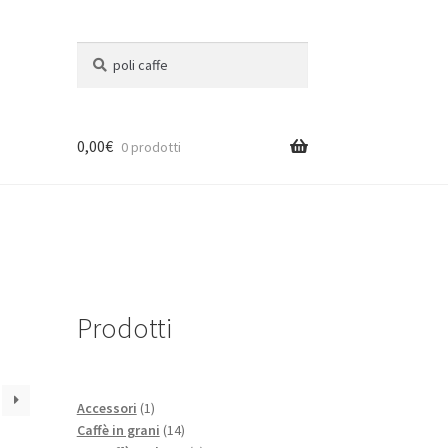
Cerca:
Cerca
0,00
€
0 prodotti
Prodotti
1
Accessori
1
prodotto
14
Caffè in grani
14