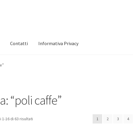
Contatti
Informativa Privacy
 mio account
Informativa Privacy
Marchi
Shop
fe”
a: “poli caffe”
 1-16 di 63 risultati
1
2
3
4