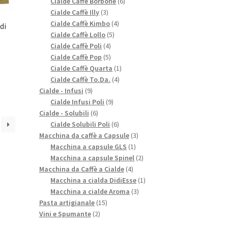
prodotti
6
Cialde Caffè Borbone
6
3
prodotti
Cialde Caffè Illy
3
prodotti
4
Cialde Caffè Kimbo
4
di
5
prodotti
Cialde Caffè Lollo
5
4
prodotti
Cialde Caffè Poli
4
prodotti
5
Cialde Caffè Pop
5
prodotti
1
Cialde Caffè Quarta
1
4
prodotto
Cialde Caffè To.Da.
4
9
prodotti
Cialde - Infusi
9
prodotti
9
Cialde Infusi Poli
9
6
prodotti
Cialde - Solubili
6
prodotti
6
Cialde Solubili Poli
6
prodotti
3
Macchina da caffè a Capsule
3
1
prodotti
Macchina a capsule GLS
1
prodotto
2
Macchina a capsule Spinel
2
4
prodotti
Macchina da Caffè a Cialde
4
prodotti
1
Macchina a cialda DidiEsse
1
3
prodotto
Macchina a cialde Aroma
3
15
prodotti
Pasta artigianale
15
2
prodotti
Vini e Spumante
2
prodotti