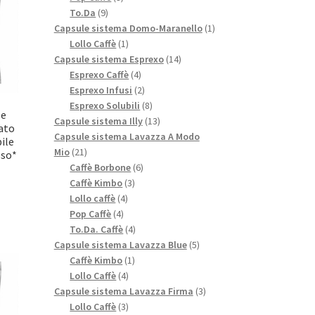
9
prodotti
To.Da
9
prodotti
1
Capsule sistema Domo-Maranello
1
1
prodotto
Lollo Caffè
1
prodotto
14
Capsule sistema Esprexo
14
4
prodotti
Esprexo Caffè
4
prodotti
2
Esprexo Infusi
2
prodotti
8
Esprexo Solubili
8
le
prodotti
13
Capsule sistema Illy
13
ato
prodotti
Capsule sistema Lavazza A Modo
ile
21
Mio
21
sso*
prodotti
6
Caffè Borbone
6
3
prodotti
Caffè Kimbo
3
4
prodotti
Lollo caffè
4
4
prodotti
Pop Caffè
4
prodotti
4
To.Da. Caffè
4
prodotti
5
Capsule sistema Lavazza Blue
5
1
prodotti
Caffè Kimbo
1
4
prodotto
Lollo Caffè
4
prodotti
3
Capsule sistema Lavazza Firma
3
3
prodotti
Lollo Caffè
3