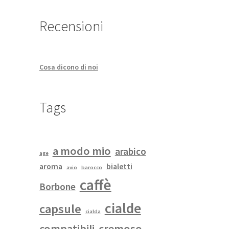
Recensioni
Cosa dicono di noi
Tags
a modo mio
arabico
age
aroma
bialetti
avio
barocco
caffè
Borbone
cialde
capsule
cialda
compatibili
cremoso