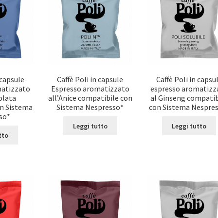
 capsule
Caffè Poli in capsule
Caffè Poli in capsu
matizzato
Espresso aromatizzato
espresso aromatizz
olata
all’Anice compatibile con
al Ginseng compatib
on Sistema
Sistema Nespresso*
con Sistema Nespre
so*
Leggi tutto
Leggi tutto
tto