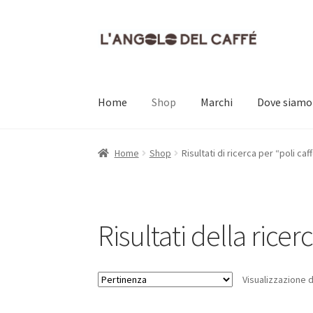
Vai
Vai
alla
al
navigazione
contenuto
Home
Shop
Marchi
Dove siamo
Home
Carrello
Cassa
Contatti
Dove siamo
Il
Home
Shop
Risultati di ricerca per “poli caf
Risultati della ricerc
Visualizzazione di