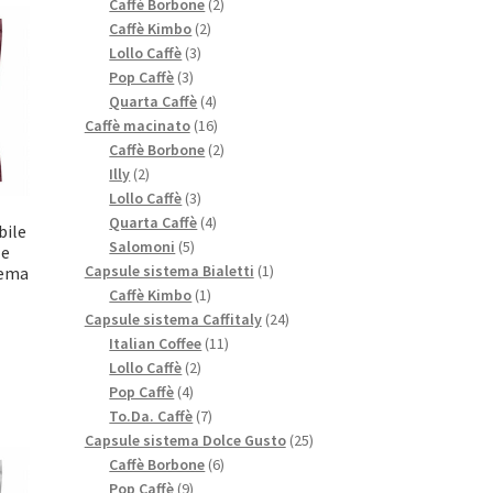
prodotti
2
Caffè Borbone
2
2
prodotti
Caffè Kimbo
2
3
prodotti
Lollo Caffè
3
3
prodotti
Pop Caffè
3
prodotti
4
Quarta Caffè
4
prodotti
16
Caffè macinato
16
prodotti
2
Caffè Borbone
2
2
prodotti
Illy
2
prodotti
3
Lollo Caffè
3
prodotti
4
Quarta Caffè
4
bile
5
prodotti
Salomoni
5
le
prodotti
1
Capsule sistema Bialetti
1
tema
1
prodotto
Caffè Kimbo
1
prodotto
24
Capsule sistema Caffitaly
24
11
prodotti
Italian Coffee
11
2
prodotti
Lollo Caffè
2
4
prodotti
Pop Caffè
4
prodotti
7
To.Da. Caffè
7
prodotti
25
Capsule sistema Dolce Gusto
25
6
prodotti
Caffè Borbone
6
9
prodotti
Pop Caffè
9