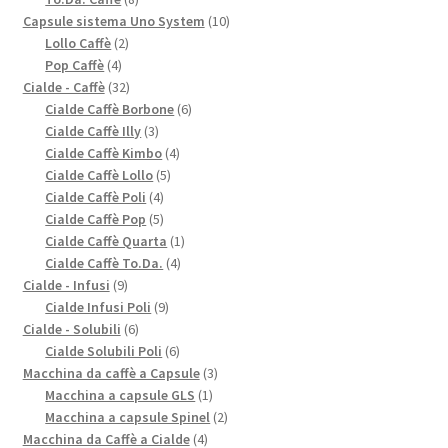
prodotti
10
Capsule sistema Uno System
10
2
prodotti
Lollo Caffè
2
4
prodotti
Pop Caffè
4
prodotti
32
Cialde - Caffè
32
prodotti
6
Cialde Caffè Borbone
6
3
prodotti
Cialde Caffè Illy
3
prodotti
4
Cialde Caffè Kimbo
4
5
prodotti
Cialde Caffè Lollo
5
4
prodotti
Cialde Caffè Poli
4
prodotti
5
Cialde Caffè Pop
5
prodotti
1
Cialde Caffè Quarta
1
4
prodotto
Cialde Caffè To.Da.
4
9
prodotti
Cialde - Infusi
9
prodotti
9
Cialde Infusi Poli
9
6
prodotti
Cialde - Solubili
6
prodotti
6
Cialde Solubili Poli
6
prodotti
3
Macchina da caffè a Capsule
3
1
prodotti
Macchina a capsule GLS
1
prodotto
2
Macchina a capsule Spinel
2
4
prodotti
Macchina da Caffè a Cialde
4