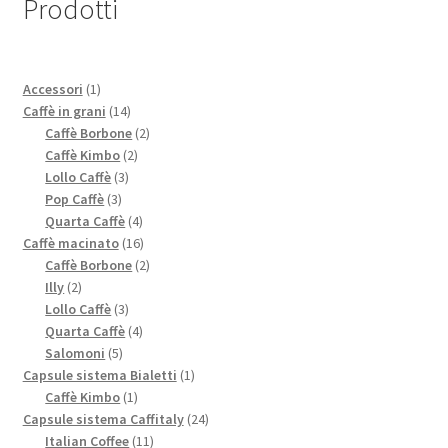
Prodotti
1
Accessori
1
prodotto
14
Caffè in grani
14
prodotti
2
Caffè Borbone
2
2
prodotti
Caffè Kimbo
2
3
prodotti
Lollo Caffè
3
3
prodotti
Pop Caffè
3
prodotti
4
Quarta Caffè
4
prodotti
16
Caffè macinato
16
prodotti
2
Caffè Borbone
2
2
prodotti
Illy
2
prodotti
3
Lollo Caffè
3
prodotti
4
Quarta Caffè
4
5
prodotti
Salomoni
5
prodotti
1
Capsule sistema Bialetti
1
1
prodotto
Caffè Kimbo
1
prodotto
24
Capsule sistema Caffitaly
24
11
prodotti
Italian Coffee
11