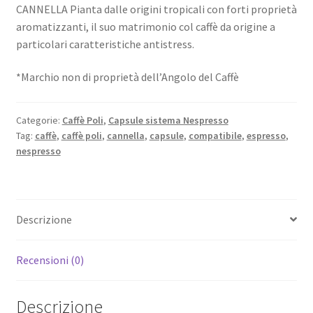
CANNELLA Pianta dalle origini tropicali con forti proprietà
aromatizzanti, il suo matrimonio col caffè da origine a
particolari caratteristiche antistress.
*Marchio non di proprietà dell’Angolo del Caffè
Categorie:
Caffè Poli
,
Capsule sistema Nespresso
Tag:
caffè
,
caffè poli
,
cannella
,
capsule
,
compatibile
,
espresso
,
nespresso
Descrizione
Recensioni (0)
Descrizione