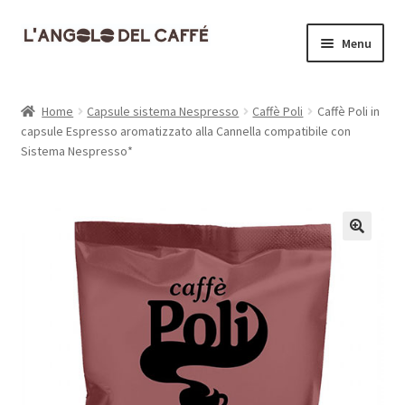
Vai
Vai
Menu
alla
al
navigazione
contenuto
Home
Home
Capsule sistema Nespresso
Caffè Poli
Caffè Poli in
capsule Espresso aromatizzato alla Cannella compatibile con
Carrello
Sistema Nespresso*
Cassa
Contatti
Dove siamo
Il mio account
Informativa Privacy