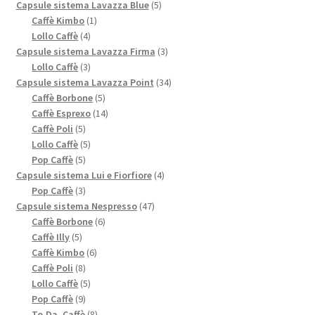
prodotti
5
Capsule sistema Lavazza Blue
5
1
prodotti
Caffè Kimbo
1
4
prodotto
Lollo Caffè
4
prodotti
3
Capsule sistema Lavazza Firma
3
3
prodotti
Lollo Caffè
3
prodotti
34
Capsule sistema Lavazza Point
34
5
prodotti
Caffè Borbone
5
prodotti
14
Caffè Esprexo
14
5
prodotti
Caffè Poli
5
prodotti
5
Lollo Caffè
5
5
prodotti
Pop Caffè
5
prodotti
4
Capsule sistema Lui e Fiorfiore
4
3
prodotti
Pop Caffè
3
prodotti
47
Capsule sistema Nespresso
47
6
prodotti
Caffè Borbone
6
5
prodotti
Caffè Illy
5
prodotti
6
Caffè Kimbo
6
8
prodotti
Caffè Poli
8
prodotti
5
Lollo Caffè
5
9
prodotti
Pop Caffè
9
prodotti
8
To.Da. Caffè
8