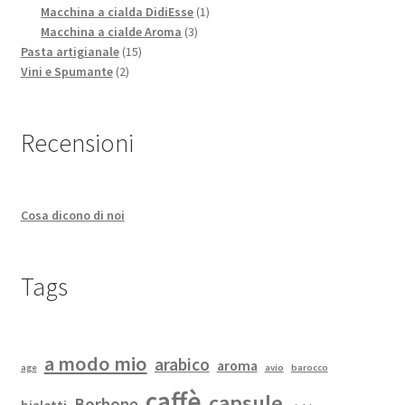
prodotti
1
Macchina a cialda DidiEsse
1
3
prodotto
Macchina a cialde Aroma
3
15
prodotti
Pasta artigianale
15
2
prodotti
Vini e Spumante
2
prodotti
Recensioni
Cosa dicono di noi
Tags
a modo mio
arabico
aroma
age
avio
barocco
caffè
capsule
Borbone