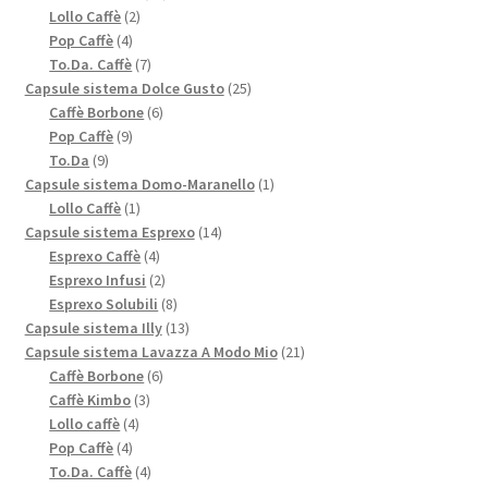
2
prodotti
Lollo Caffè
2
4
prodotti
Pop Caffè
4
prodotti
7
To.Da. Caffè
7
prodotti
25
Capsule sistema Dolce Gusto
25
6
prodotti
Caffè Borbone
6
9
prodotti
Pop Caffè
9
9
prodotti
To.Da
9
prodotti
1
Capsule sistema Domo-Maranello
1
1
prodotto
Lollo Caffè
1
prodotto
14
Capsule sistema Esprexo
14
4
prodotti
Esprexo Caffè
4
prodotti
2
Esprexo Infusi
2
prodotti
8
Esprexo Solubili
8
prodotti
13
Capsule sistema Illy
13
prodotti
21
Capsule sistema Lavazza A Modo Mio
21
6
prodotti
Caffè Borbone
6
3
prodotti
Caffè Kimbo
3
4
prodotti
Lollo caffè
4
4
prodotti
Pop Caffè
4
prodotti
4
To.Da. Caffè
4