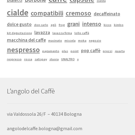
bialetti
cialda
cialde
compatibili
cremoso
decaffeinato
grani
intenso
dolce gusto
don carlo
egò
frog
kicco
kimbo
lavazza
kit degustazione
lavazza firma
lollo caffè
macchina del caffe
macinato
miscela
moka
negozio
nespresso
pop caffè
pagamento
plus
point
prezzi
quarta
respresso
rossa
satispay
stuoia
UNALTRO
x
L’angolo del Caffè
via Valdossola 26/F – 40134 Bologna
angolodelcaffe.bologna@gmail.com