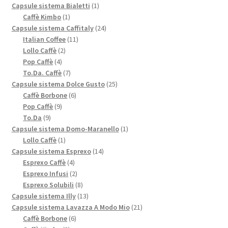
prodotti
1
Capsule sistema Bialetti
1
1
prodotto
Caffè Kimbo
1
prodotto
24
Capsule sistema Caffitaly
24
11
prodotti
Italian Coffee
11
2
prodotti
Lollo Caffè
2
4
prodotti
Pop Caffè
4
prodotti
7
To.Da. Caffè
7
prodotti
25
Capsule sistema Dolce Gusto
25
6
prodotti
Caffè Borbone
6
9
prodotti
Pop Caffè
9
9
prodotti
To.Da
9
prodotti
1
Capsule sistema Domo-Maranello
1
1
prodotto
Lollo Caffè
1
prodotto
14
Capsule sistema Esprexo
14
4
prodotti
Esprexo Caffè
4
prodotti
2
Esprexo Infusi
2
prodotti
8
Esprexo Solubili
8
prodotti
13
Capsule sistema Illy
13
prodotti
21
Capsule sistema Lavazza A Modo Mio
21
6
prodotti
Caffè Borbone
6