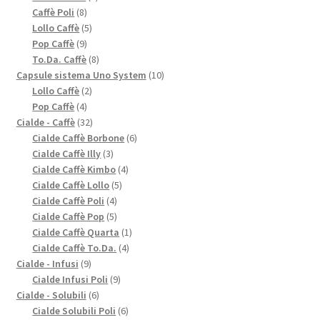
8
prodotti
Caffè Poli
8
prodotti
5
Lollo Caffè
5
9
prodotti
Pop Caffè
9
prodotti
8
To.Da. Caffè
8
prodotti
10
Capsule sistema Uno System
10
2
prodotti
Lollo Caffè
2
4
prodotti
Pop Caffè
4
prodotti
32
Cialde - Caffè
32
prodotti
6
Cialde Caffè Borbone
6
3
prodotti
Cialde Caffè Illy
3
prodotti
4
Cialde Caffè Kimbo
4
5
prodotti
Cialde Caffè Lollo
5
4
prodotti
Cialde Caffè Poli
4
prodotti
5
Cialde Caffè Pop
5
prodotti
1
Cialde Caffè Quarta
1
4
prodotto
Cialde Caffè To.Da.
4
9
prodotti
Cialde - Infusi
9
prodotti
9
Cialde Infusi Poli
9
6
prodotti
Cialde - Solubili
6
prodotti
6
Cialde Solubili Poli
6