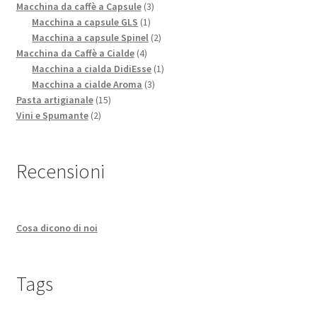
prodotti
3
Macchina da caffè a Capsule
3
1
prodotti
Macchina a capsule GLS
1
prodotto
2
Macchina a capsule Spinel
2
4
prodotti
Macchina da Caffè a Cialde
4
prodotti
1
Macchina a cialda DidiEsse
1
3
prodotto
Macchina a cialde Aroma
3
15
prodotti
Pasta artigianale
15
2
prodotti
Vini e Spumante
2
prodotti
Recensioni
Cosa dicono di noi
Tags