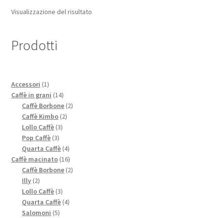
Visualizzazione del risultato
Prodotti
1
Accessori
1
prodotto
14
Caffè in grani
14
prodotti
2
Caffè Borbone
2
2
prodotti
Caffè Kimbo
2
3
prodotti
Lollo Caffè
3
3
prodotti
Pop Caffè
3
prodotti
4
Quarta Caffè
4
prodotti
16
Caffè macinato
16
prodotti
2
Caffè Borbone
2
2
prodotti
Illy
2
prodotti
3
Lollo Caffè
3
prodotti
4
Quarta Caffè
4
5
prodotti
Salomoni
5