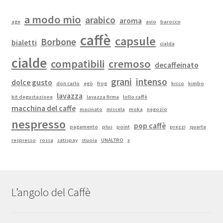
a modo mio
arabico
aroma
age
avio
barocco
caffè
capsule
Borbone
bialetti
cialda
cialde
compatibili
cremoso
decaffeinato
grani
intenso
dolce gusto
don carlo
egò
frog
kicco
kimbo
lavazza
kit degustazione
lavazza firma
lollo caffè
macchina del caffe
macinato
miscela
moka
negozio
nespresso
pop caffè
pagamento
plus
point
prezzi
quarta
respresso
rossa
satispay
stuoia
UNALTRO
x
L’angolo del Caffè