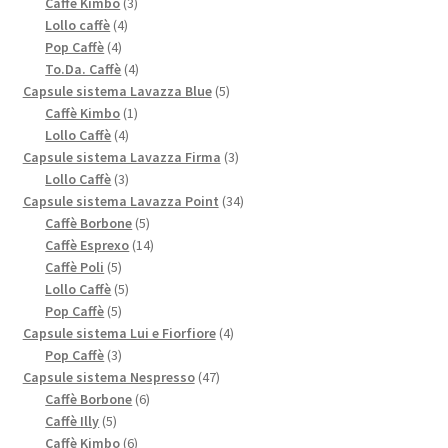
3
prodotti
Caffè Kimbo
3
4
prodotti
Lollo caffè
4
4
prodotti
Pop Caffè
4
prodotti
4
To.Da. Caffè
4
prodotti
5
Capsule sistema Lavazza Blue
5
1
prodotti
Caffè Kimbo
1
4
prodotto
Lollo Caffè
4
prodotti
3
Capsule sistema Lavazza Firma
3
3
prodotti
Lollo Caffè
3
prodotti
34
Capsule sistema Lavazza Point
34
5
prodotti
Caffè Borbone
5
prodotti
14
Caffè Esprexo
14
5
prodotti
Caffè Poli
5
prodotti
5
Lollo Caffè
5
5
prodotti
Pop Caffè
5
prodotti
4
Capsule sistema Lui e Fiorfiore
4
3
prodotti
Pop Caffè
3
prodotti
47
Capsule sistema Nespresso
47
6
prodotti
Caffè Borbone
6
5
prodotti
Caffè Illy
5
prodotti
6
Caffè Kimbo
6