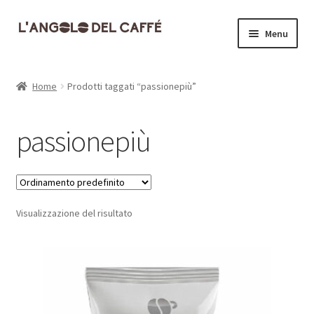
Vai
Vai
Menu
alla
al
navigazione
contenuto
Home
Home
Prodotti taggati “passionepiù”
Carrello
passionepiù
Cassa
Contatti
Visualizzazione del risultato
Dove siamo
Il mio account
Informativa Privacy