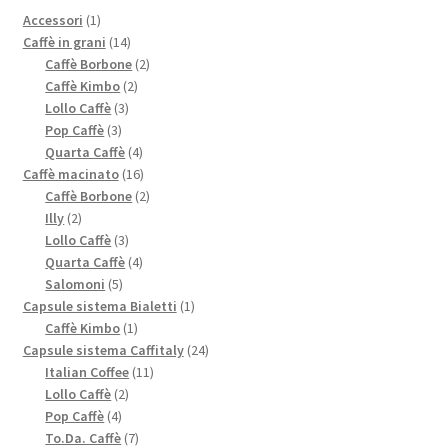
Marchi
1
Accessori
1
prodotto
14
Caffè in grani
14
prodotti
2
Caffè Borbone
2
Shop
2
prodotti
Caffè Kimbo
2
3
prodotti
Lollo Caffè
3
3
prodotti
Pop Caffè
3
prodotti
4
Quarta Caffè
4
prodotti
16
Caffè macinato
16
prodotti
2
Caffè Borbone
2
2
prodotti
Illy
2
prodotti
3
Lollo Caffè
3
prodotti
4
Quarta Caffè
4
5
prodotti
Salomoni
5
prodotti
1
Capsule sistema Bialetti
1
1
prodotto
Caffè Kimbo
1
prodotto
24
Capsule sistema Caffitaly
24
11
prodotti
Italian Coffee
11
2
prodotti
Lollo Caffè
2
4
prodotti
Pop Caffè
4
prodotti
7
To.Da. Caffè
7