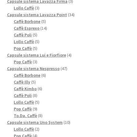
prodotti
3
Capsule sistema Lavazza Firma
3
3
prodotti
Lollo Caffè
3
prodotti
34
Capsule sistema Lavazza Point
34
5
prodotti
Caffè Borbone
5
prodotti
14
Caffè Esprexo
14
5
prodotti
Caffè Poli
5
prodotti
5
Lollo Caffè
5
5
prodotti
Pop Caffè
5
prodotti
4
Capsule sistema Lui e Fiorfiore
4
3
prodotti
Pop Caffè
3
prodotti
47
Capsule sistema Nespresso
47
6
prodotti
Caffè Borbone
6
5
prodotti
Caffè Illy
5
prodotti
6
Caffè Kimbo
6
8
prodotti
Caffè Poli
8
prodotti
5
Lollo Caffè
5
9
prodotti
Pop Caffè
9
prodotti
8
To.Da. Caffè
8
prodotti
10
Capsule sistema Uno System
10
2
prodotti
Lollo Caffè
2
4
prodotti
Pop Caffè
4