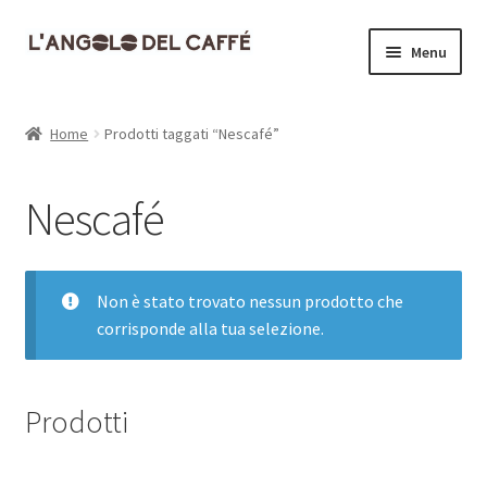
Vai
Vai
Menu
alla
al
navigazione
contenuto
Home
Home
Prodotti taggati “Nescafé”
Carrello
Nescafé
Cassa
Contatti
Non è stato trovato nessun prodotto che
corrisponde alla tua selezione.
Dove siamo
Il mio account
Prodotti
Informativa Privacy