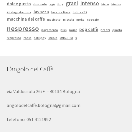
grani
intenso
dolce gusto
don carlo
egò
frog
kicco
kimbo
lavazza
kit degustazione
lavazza firma
lollo caffè
macchina del caffe
macinato
miscela
moka
negozio
nespresso
pop caffè
pagamento
plus
point
prezzi
quarta
respresso
rossa
satispay
stuoia
UNALTRO
x
L’angolo del Caffè
via Valdossola 26/F – 40134 Bologna
angolodelcaffe.bologna@gmail.com
telefono: 051 4121992