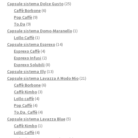
prodotti
25
Capsule sistema Dolce Gusto
25
6
prodotti
Caffè Borbone
6
9
prodotti
Pop Caffè
9
9
prodotti
To.Da
9
prodotti
1
Capsule sistema Domo-Maranello
1
1
prodotto
Lollo Caffè
1
prodotto
14
Capsule sistema Esprexo
14
4
prodotti
Esprexo Caffè
4
prodotti
2
Esprexo Infusi
2
prodotti
8
Esprexo Solubili
8
prodotti
13
Capsule sistema Illy
13
prodotti
21
Capsule sistema Lavazza A Modo Mio
21
6
prodotti
Caffè Borbone
6
3
prodotti
Caffè Kimbo
3
4
prodotti
Lollo caffè
4
4
prodotti
Pop Caffè
4
prodotti
4
To.Da. Caffè
4
prodotti
5
Capsule sistema Lavazza Blue
5
1
prodotti
Caffè Kimbo
1
4
prodotto
Lollo Caffè
4