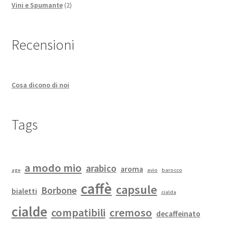
2
prodotti
Vini e Spumante
2
prodotti
Recensioni
Cosa dicono di noi
Tags
a modo mio
arabico
aroma
age
avio
barocco
caffè
capsule
Borbone
bialetti
cialda
cialde
compatibili
cremoso
decaffeinato