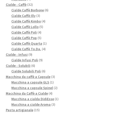
prodotti
32
Cialde - Caffè
32
prodotti
6
Cialde Caffè Borbone
6
3
prodotti
Cialde Caffè Illy
3
prodotti
4
Cialde Caffè Kimbo
4
5
prodotti
Cialde Caffè Lollo
5
4
prodotti
Cialde Caffè Poli
4
prodotti
5
Cialde Caffè Pop
5
prodotti
1
Cialde Caffè Quarta
1
4
prodotto
Cialde Caffè To.Da.
4
9
prodotti
Cialde - Infusi
9
prodotti
9
Cialde Infusi Poli
9
6
prodotti
Cialde - Solubili
6
prodotti
6
Cialde Solubili Poli
6
prodotti
3
Macchina da caffè a Capsule
3
1
prodotti
Macchina a capsule GLS
1
prodotto
2
Macchina a capsule Spinel
2
4
prodotti
Macchina da Caffè a Cialde
4
prodotti
1
Macchina a cialda DidiEsse
1
3
prodotto
Macchina a cialde Aroma
3
15
prodotti
Pasta artigianale
15