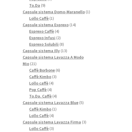
9
prodotti
To.Da
9
prodotti
1
Capsule sistema Domo-Maranello
1
1
prodotto
Lollo Caffè
1
prodotto
14
Capsule sistema Esprexo
14
4
prodotti
Esprexo Caffè
4
prodotti
2
Esprexo Infusi
2
prodotti
8
Esprexo Solubili
8
prodotti
13
Capsule sistema Illy
13
prodotti
Capsule sistema Lavazza A Modo
21
Mio
21
prodotti
6
Caffè Borbone
6
3
prodotti
Caffè Kimbo
3
4
prodotti
Lollo caffè
4
4
prodotti
Pop Caffè
4
prodotti
4
To.Da. Caffè
4
prodotti
5
Capsule sistema Lavazza Blue
5
1
prodotti
Caffè Kimbo
1
4
prodotto
Lollo Caffè
4
prodotti
3
Capsule sistema Lavazza Firma
3
3
prodotti
Lollo Caffè
3