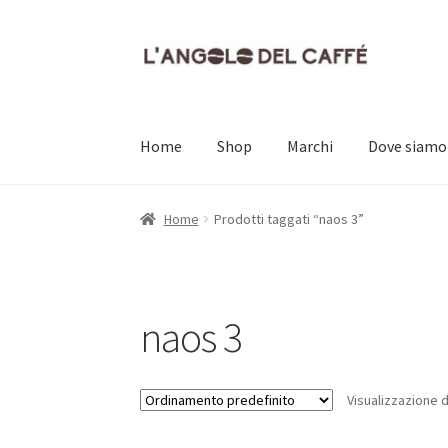
Vai
Vai
alla
al
navigazione
contenuto
Home
Shop
Marchi
Dove siamo
Home
Carrello
Cassa
Contatti
Dove siamo
Il
Home
Prodotti taggati “naos 3”
naos 3
Visualizzazione d