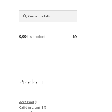
Cerca:
Cerca
0,00
€
0 prodotti
Prodotti
1
Accessori
1
prodotto
14
Caffè in grani
14