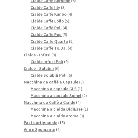
prodotti
6
Cialde Caffè Borbone
6
3
prodotti
Cialde Caffè Illy
3
prodotti
4
Cialde Caffè Kimbo
4
5
prodotti
Cialde Caffè Lollo
5
4
prodotti
Cialde Caffè Poli
4
prodotti
5
Cialde Caffè Pop
5
prodotti
1
Cialde Caffè Quarta
1
4
prodotto
Cialde Caffè To.Da.
4
9
prodotti
Cialde - Infusi
9
prodotti
9
Cialde Infusi Poli
9
6
prodotti
Cialde - Solubili
6
prodotti
6
Cialde Solubili Poli
6
prodotti
3
Macchina da caffè a Capsule
3
1
prodotti
Macchina a capsule GLS
1
prodotto
2
Macchina a capsule Spinel
2
4
prodotti
Macchina da Caffè a Cialde
4
prodotti
1
Macchina a cialda DidiEsse
1
3
prodotto
Macchina a cialde Aroma
3
15
prodotti
Pasta artigianale
15
2
prodotti
Vini e Spumante
2
prodotti