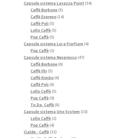
prodotti
34
Capsule sistema Lavazza Point
34
5
prodotti
Caffè Borbone
5
prodotti
14
Caffè Esprexo
14
5
prodotti
Caffè Poli
5
prodotti
5
Lollo Caffè
5
5
prodotti
Pop Caffè
5
prodotti
4
Capsule sistema Lui e Fiorfiore
4
3
prodotti
Pop Caffè
3
prodotti
47
Capsule sistema Nespresso
47
6
prodotti
Caffè Borbone
6
5
prodotti
Caffè Illy
5
prodotti
6
Caffè Kimbo
6
8
prodotti
Caffè Poli
8
prodotti
5
Lollo Caffè
5
9
prodotti
Pop Caffè
9
prodotti
8
To.Da. Caffè
8
prodotti
10
Capsule sistema Uno System
10
2
prodotti
Lollo Caffè
2
4
prodotti
Pop Caffè
4
prodotti
32
Cialde - Caffè
32