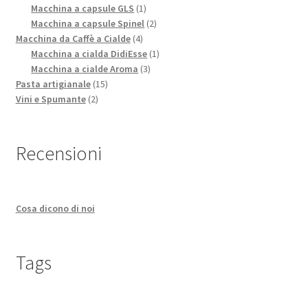
1
prodotti
Macchina a capsule GLS
1
prodotto
2
Macchina a capsule Spinel
2
4
prodotti
Macchina da Caffè a Cialde
4
prodotti
1
Macchina a cialda DidiEsse
1
3
prodotto
Macchina a cialde Aroma
3
15
prodotti
Pasta artigianale
15
2
prodotti
Vini e Spumante
2
prodotti
Recensioni
Cosa dicono di noi
Tags