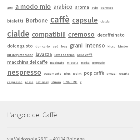
a modo mio
arabico
aroma
age
avio
barocco
caffè
capsule
Borbone
bialetti
cialda
cialde
compatibili
cremoso
decaffeinato
grani
intenso
dolce gusto
don carlo
egò
frog
kicco
kimbo
lavazza
kit degustazione
lavazza firma
lollo caffè
macchina del caffe
macinato
miscela
moka
negozio
nespresso
pop caffè
pagamento
plus
point
prezzi
quarta
respresso
rossa
satispay
stuoia
UNALTRO
x
L’angolo del Caffè
via Valdossola 26/F – 40134 Bologna