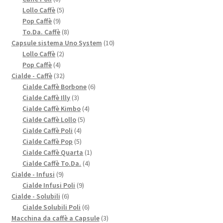
prodotti
5
Lollo Caffè
5
9
prodotti
Pop Caffè
9
prodotti
8
To.Da. Caffè
8
prodotti
10
Capsule sistema Uno System
10
2
prodotti
Lollo Caffè
2
4
prodotti
Pop Caffè
4
prodotti
32
Cialde - Caffè
32
prodotti
6
Cialde Caffè Borbone
6
3
prodotti
Cialde Caffè Illy
3
prodotti
4
Cialde Caffè Kimbo
4
5
prodotti
Cialde Caffè Lollo
5
4
prodotti
Cialde Caffè Poli
4
prodotti
5
Cialde Caffè Pop
5
prodotti
1
Cialde Caffè Quarta
1
4
prodotto
Cialde Caffè To.Da.
4
9
prodotti
Cialde - Infusi
9
prodotti
9
Cialde Infusi Poli
9
6
prodotti
Cialde - Solubili
6
prodotti
6
Cialde Solubili Poli
6
prodotti
3
Macchina da caffè a Capsule
3