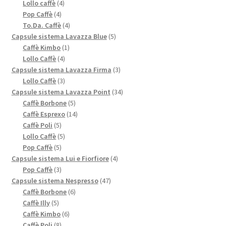
4
prodotti
Lollo caffè
4
4
prodotti
Pop Caffè
4
prodotti
4
To.Da. Caffè
4
prodotti
5
Capsule sistema Lavazza Blue
5
1
prodotti
Caffè Kimbo
1
4
prodotto
Lollo Caffè
4
prodotti
3
Capsule sistema Lavazza Firma
3
3
prodotti
Lollo Caffè
3
prodotti
34
Capsule sistema Lavazza Point
34
5
prodotti
Caffè Borbone
5
prodotti
14
Caffè Esprexo
14
5
prodotti
Caffè Poli
5
prodotti
5
Lollo Caffè
5
5
prodotti
Pop Caffè
5
prodotti
4
Capsule sistema Lui e Fiorfiore
4
3
prodotti
Pop Caffè
3
prodotti
47
Capsule sistema Nespresso
47
6
prodotti
Caffè Borbone
6
5
prodotti
Caffè Illy
5
prodotti
6
Caffè Kimbo
6
8
prodotti
Caffè Poli
8