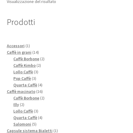
Visualizzazione del risultato
Prodotti
1
Accessori
1
prodotto
14
Caffè in grani
14
prodotti
2
Caffè Borbone
2
2
prodotti
Caffè Kimbo
2
3
prodotti
Lollo Caffè
3
3
prodotti
Pop Caffè
3
prodotti
4
Quarta Caffè
4
prodotti
16
Caffè macinato
16
prodotti
2
Caffè Borbone
2
2
prodotti
Illy
2
prodotti
3
Lollo Caffè
3
prodotti
4
Quarta Caffè
4
5
prodotti
Salomoni
5
prodotti
1
Capsule sistema Bialetti
1