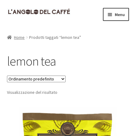
Vai
Vai
Menu
alla
al
navigazione
contenuto
Home
Home
Prodotti taggati “lemon tea”
Carrello
lemon tea
Cassa
Contatti
Visualizzazione del risultato
Dove siamo
Il mio account
Informativa Privacy