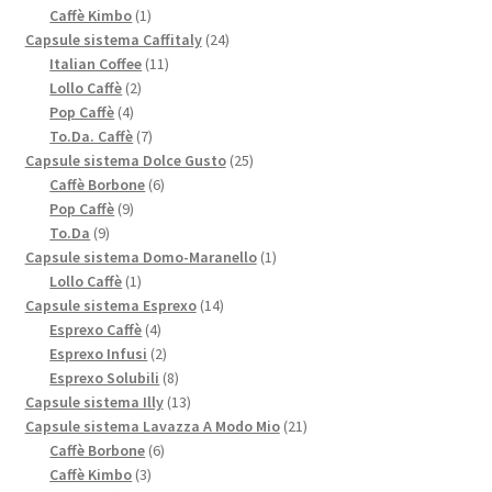
1
prodotto
Caffè Kimbo
1
prodotto
24
Capsule sistema Caffitaly
24
11
prodotti
Italian Coffee
11
2
prodotti
Lollo Caffè
2
4
prodotti
Pop Caffè
4
prodotti
7
To.Da. Caffè
7
prodotti
25
Capsule sistema Dolce Gusto
25
6
prodotti
Caffè Borbone
6
9
prodotti
Pop Caffè
9
9
prodotti
To.Da
9
prodotti
1
Capsule sistema Domo-Maranello
1
1
prodotto
Lollo Caffè
1
prodotto
14
Capsule sistema Esprexo
14
4
prodotti
Esprexo Caffè
4
prodotti
2
Esprexo Infusi
2
prodotti
8
Esprexo Solubili
8
prodotti
13
Capsule sistema Illy
13
prodotti
21
Capsule sistema Lavazza A Modo Mio
21
6
prodotti
Caffè Borbone
6
3
prodotti
Caffè Kimbo
3