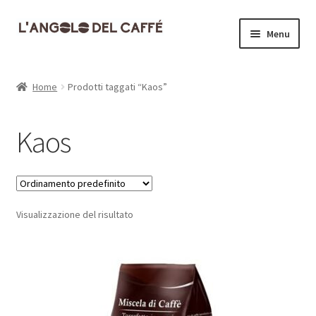
Vai
Vai
Menu
alla
al
navigazione
contenuto
Home
Home
Prodotti taggati “Kaos”
Carrello
Kaos
Cassa
Contatti
Visualizzazione del risultato
Dove siamo
Il mio account
Informativa Privacy