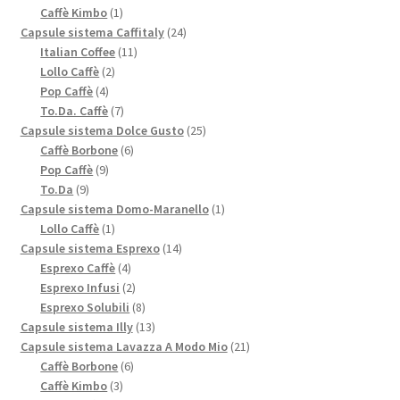
1
prodotto
Caffè Kimbo
1
prodotto
24
Capsule sistema Caffitaly
24
11
prodotti
Italian Coffee
11
2
prodotti
Lollo Caffè
2
4
prodotti
Pop Caffè
4
prodotti
7
To.Da. Caffè
7
prodotti
25
Capsule sistema Dolce Gusto
25
6
prodotti
Caffè Borbone
6
9
prodotti
Pop Caffè
9
9
prodotti
To.Da
9
prodotti
1
Capsule sistema Domo-Maranello
1
1
prodotto
Lollo Caffè
1
prodotto
14
Capsule sistema Esprexo
14
4
prodotti
Esprexo Caffè
4
prodotti
2
Esprexo Infusi
2
prodotti
8
Esprexo Solubili
8
prodotti
13
Capsule sistema Illy
13
prodotti
21
Capsule sistema Lavazza A Modo Mio
21
6
prodotti
Caffè Borbone
6
3
prodotti
Caffè Kimbo
3