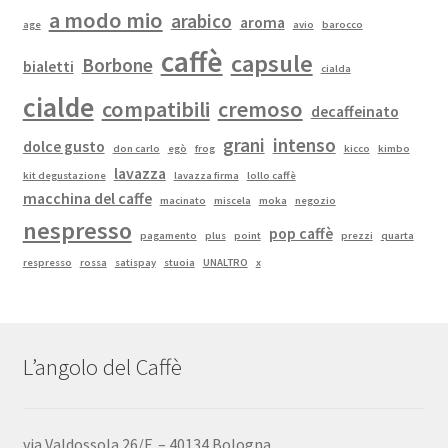
a modo mio
arabico
aroma
age
avio
barocco
caffè
capsule
Borbone
bialetti
cialda
cialde
compatibili
cremoso
decaffeinato
grani
intenso
dolce gusto
don carlo
egò
frog
kicco
kimbo
lavazza
kit degustazione
lavazza firma
lollo caffè
macchina del caffe
macinato
miscela
moka
negozio
nespresso
pop caffè
pagamento
plus
point
prezzi
quarta
respresso
rossa
satispay
stuoia
UNALTRO
x
L’angolo del Caffè
via Valdossola 26/F – 40134 Bologna