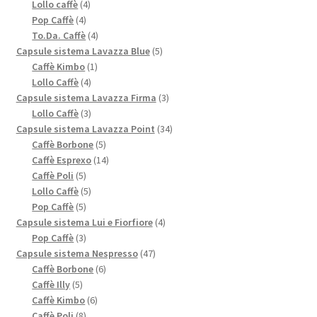
4
prodotti
Lollo caffè
4
4
prodotti
Pop Caffè
4
prodotti
4
To.Da. Caffè
4
prodotti
5
Capsule sistema Lavazza Blue
5
1
prodotti
Caffè Kimbo
1
4
prodotto
Lollo Caffè
4
prodotti
3
Capsule sistema Lavazza Firma
3
3
prodotti
Lollo Caffè
3
prodotti
34
Capsule sistema Lavazza Point
34
5
prodotti
Caffè Borbone
5
prodotti
14
Caffè Esprexo
14
5
prodotti
Caffè Poli
5
prodotti
5
Lollo Caffè
5
5
prodotti
Pop Caffè
5
prodotti
4
Capsule sistema Lui e Fiorfiore
4
3
prodotti
Pop Caffè
3
prodotti
47
Capsule sistema Nespresso
47
6
prodotti
Caffè Borbone
6
5
prodotti
Caffè Illy
5
prodotti
6
Caffè Kimbo
6
8
prodotti
Caffè Poli
8