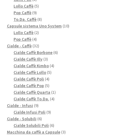
prodotti
5
Lollo Caffè
5
9
prodotti
Pop Caffè
9
prodotti
8
To.Da. Caffè
8
prodotti
10
Capsule sistema Uno System
10
2
prodotti
Lollo Caffè
2
4
prodotti
Pop Caffè
4
prodotti
32
Cialde - Caffè
32
prodotti
6
Cialde Caffè Borbone
6
3
prodotti
Cialde Caffè Illy
3
prodotti
4
Cialde Caffè Kimbo
4
5
prodotti
Cialde Caffè Lollo
5
4
prodotti
Cialde Caffè Poli
4
prodotti
5
Cialde Caffè Pop
5
prodotti
1
Cialde Caffè Quarta
1
4
prodotto
Cialde Caffè To.Da.
4
9
prodotti
Cialde - Infusi
9
prodotti
9
Cialde Infusi Poli
9
6
prodotti
Cialde - Solubili
6
prodotti
6
Cialde Solubili Poli
6
prodotti
3
Macchina da caffè a Capsule
3