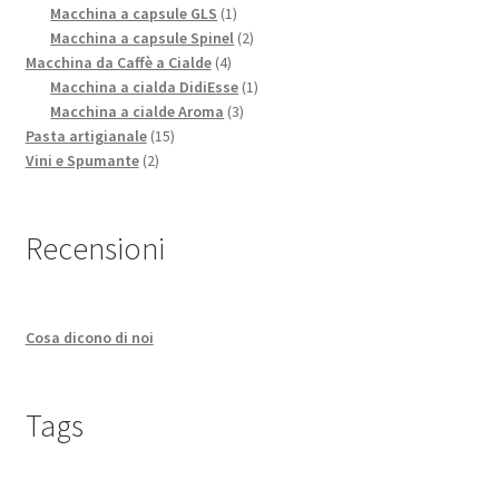
1
prodotti
Macchina a capsule GLS
1
prodotto
2
Macchina a capsule Spinel
2
4
prodotti
Macchina da Caffè a Cialde
4
prodotti
1
Macchina a cialda DidiEsse
1
3
prodotto
Macchina a cialde Aroma
3
15
prodotti
Pasta artigianale
15
2
prodotti
Vini e Spumante
2
prodotti
Recensioni
Cosa dicono di noi
Tags