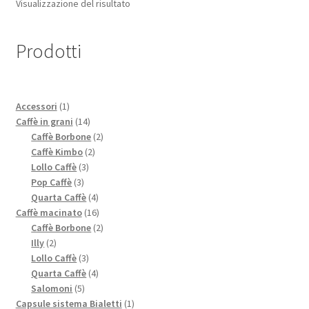
Visualizzazione del risultato
Prodotti
1
Accessori
1
prodotto
14
Caffè in grani
14
prodotti
2
Caffè Borbone
2
2
prodotti
Caffè Kimbo
2
3
prodotti
Lollo Caffè
3
3
prodotti
Pop Caffè
3
prodotti
4
Quarta Caffè
4
prodotti
16
Caffè macinato
16
prodotti
2
Caffè Borbone
2
2
prodotti
Illy
2
prodotti
3
Lollo Caffè
3
prodotti
4
Quarta Caffè
4
5
prodotti
Salomoni
5
prodotti
1
Capsule sistema Bialetti
1