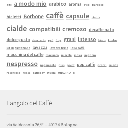
a modo mio
arabico
aroma
age
avio
barocco
caffè
capsule
Borbone
bialetti
cialda
cialde
compatibili
cremoso
decaffeinato
grani
intenso
dolce gusto
don carlo
egò
frog
kicco
kimbo
lavazza
kit degustazione
lavazza firma
lollo caffè
macchina del caffe
macinato
miscela
moka
negozio
nespresso
pop caffè
pagamento
plus
point
prezzi
quarta
respresso
rossa
satispay
stuoia
UNALTRO
x
L’angolo del Caffè
via Valdossola 26/F – 40134 Bologna