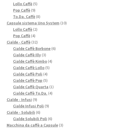
prodotti
5
Lollo Caffè
5
9
prodotti
Pop Caffè
9
prodotti
8
To.Da. Caffè
8
prodotti
10
Capsule sistema Uno System
10
2
prodotti
Lollo Caffè
2
4
prodotti
Pop Caffè
4
prodotti
32
Cialde - Caffè
32
prodotti
6
Cialde Caffè Borbone
6
3
prodotti
Cialde Caffè Illy
3
prodotti
4
Cialde Caffè Kimbo
4
5
prodotti
Cialde Caffè Lollo
5
4
prodotti
Cialde Caffè Poli
4
prodotti
5
Cialde Caffè Pop
5
prodotti
1
Cialde Caffè Quarta
1
4
prodotto
Cialde Caffè To.Da.
4
9
prodotti
Cialde - Infusi
9
prodotti
9
Cialde Infusi Poli
9
6
prodotti
Cialde - Solubili
6
prodotti
6
Cialde Solubili Poli
6
prodotti
3
Macchina da caffè a Capsule
3