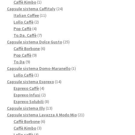
1
prodotto
Caffè Kimbo
1
prodotto
24
Capsule sistema Caffitaly
24
11
prodotti
Italian Coffee
11
2
prodotti
Lollo Caffè
2
4
prodotti
Pop Caffè
4
prodotti
7
To.Da. Caffè
7
prodotti
25
Capsule sistema Dolce Gusto
25
6
prodotti
Caffè Borbone
6
9
prodotti
Pop Caffè
9
9
prodotti
To.Da
9
prodotti
1
Capsule sistema Domo-Maranello
1
1
prodotto
Lollo Caffè
1
prodotto
14
Capsule sistema Esprexo
14
4
prodotti
Esprexo Caffè
4
prodotti
2
Esprexo Infusi
2
prodotti
8
Esprexo Solubili
8
prodotti
13
Capsule sistema Illy
13
prodotti
21
Capsule sistema Lavazza A Modo Mio
21
6
prodotti
Caffè Borbone
6
3
prodotti
Caffè Kimbo
3
4
prodotti
Lollo caffè
4