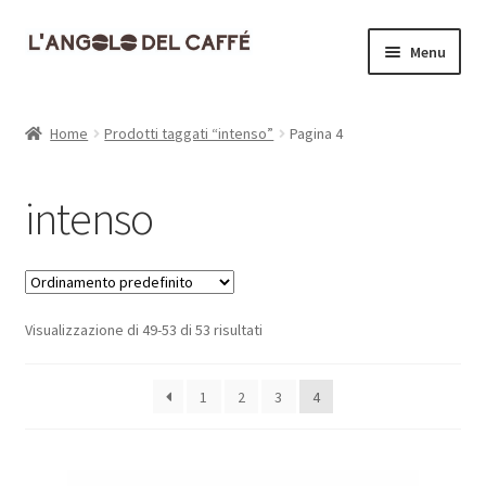
Vai
Vai
Menu
alla
al
navigazione
contenuto
Home
Home
Prodotti taggati “intenso”
Pagina 4
Carrello
intenso
Cassa
Contatti
Visualizzazione di 49-53 di 53 risultati
Dove siamo
Il mio account
1
2
3
4
Informativa Privacy