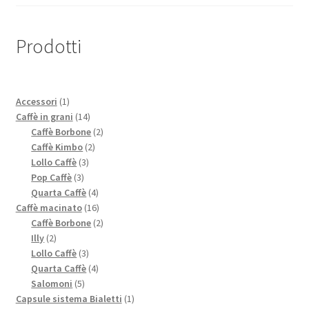
Prodotti
1
Accessori
1
prodotto
14
Caffè in grani
14
prodotti
2
Caffè Borbone
2
2
prodotti
Caffè Kimbo
2
3
prodotti
Lollo Caffè
3
3
prodotti
Pop Caffè
3
prodotti
4
Quarta Caffè
4
prodotti
16
Caffè macinato
16
prodotti
2
Caffè Borbone
2
2
prodotti
Illy
2
prodotti
3
Lollo Caffè
3
prodotti
4
Quarta Caffè
4
5
prodotti
Salomoni
5
prodotti
1
Capsule sistema Bialetti
1