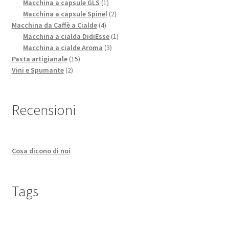
1
prodotti
Macchina a capsule GLS
1
prodotto
2
Macchina a capsule Spinel
2
4
prodotti
Macchina da Caffè a Cialde
4
prodotti
1
Macchina a cialda DidiEsse
1
3
prodotto
Macchina a cialde Aroma
3
15
prodotti
Pasta artigianale
15
2
prodotti
Vini e Spumante
2
prodotti
Recensioni
Cosa dicono di noi
Tags