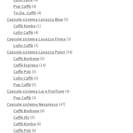
4
prodotti
Pop Caffè
4
prodotti
4
To.Da. Caffè
4
prodotti
5
Capsule sistema Lavazza Blue
5
1
prodotti
Caffè Kimbo
1
4
prodotto
Lollo Caffè
4
prodotti
3
Capsule sistema Lavazza Firma
3
3
prodotti
Lollo Caffè
3
prodotti
34
Capsule sistema Lavazza Point
34
5
prodotti
Caffè Borbone
5
prodotti
14
Caffè Esprexo
14
5
prodotti
Caffè Poli
5
prodotti
5
Lollo Caffè
5
5
prodotti
Pop Caffè
5
prodotti
4
Capsule sistema Lui e Fiorfiore
4
3
prodotti
Pop Caffè
3
prodotti
47
Capsule sistema Nespresso
47
6
prodotti
Caffè Borbone
6
5
prodotti
Caffè Illy
5
prodotti
6
Caffè Kimbo
6
8
prodotti
Caffè Poli
8