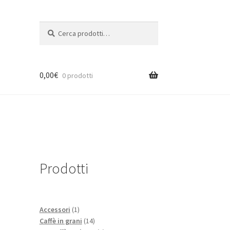
Cerca:
Cerca
0,00
€
0 prodotti
Prodotti
1
Accessori
1
prodotto
14
Caffè in grani
14