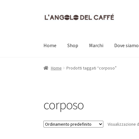
Vai
Vai
alla
al
navigazione
contenuto
Home
Shop
Marchi
Dove siamo
Home
Carrello
Cassa
Contatti
Dove siamo
Il
Home
Prodotti taggati “corposo”
corposo
Visualizzazione d