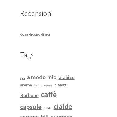
Recensioni
Cosa dicono di noi
Tags
a modo mio
arabico
age
aroma
bialetti
avio
barocco
caffè
Borbone
cialde
capsule
cialda
compatibili
cremoso