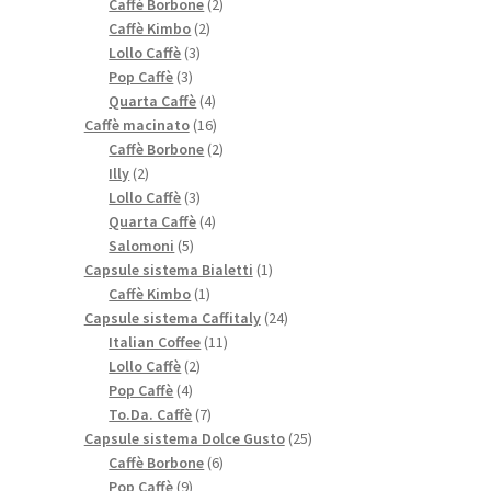
prodotti
2
Caffè Borbone
2
2
prodotti
Caffè Kimbo
2
3
prodotti
Lollo Caffè
3
3
prodotti
Pop Caffè
3
prodotti
4
Quarta Caffè
4
prodotti
16
Caffè macinato
16
prodotti
2
Caffè Borbone
2
2
prodotti
Illy
2
prodotti
3
Lollo Caffè
3
prodotti
4
Quarta Caffè
4
5
prodotti
Salomoni
5
prodotti
1
Capsule sistema Bialetti
1
1
prodotto
Caffè Kimbo
1
prodotto
24
Capsule sistema Caffitaly
24
11
prodotti
Italian Coffee
11
2
prodotti
Lollo Caffè
2
4
prodotti
Pop Caffè
4
prodotti
7
To.Da. Caffè
7
prodotti
25
Capsule sistema Dolce Gusto
25
6
prodotti
Caffè Borbone
6
9
prodotti
Pop Caffè
9