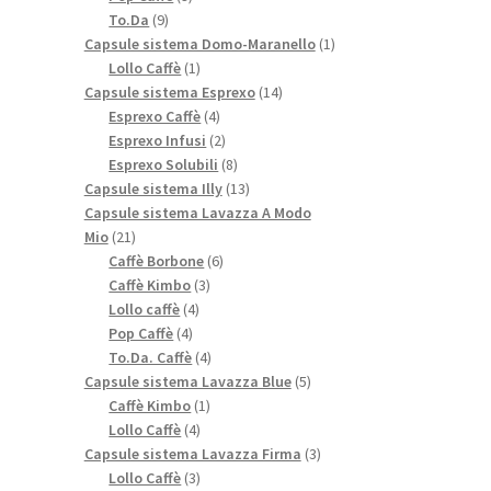
9
prodotti
To.Da
9
prodotti
1
Capsule sistema Domo-Maranello
1
1
prodotto
Lollo Caffè
1
prodotto
14
Capsule sistema Esprexo
14
4
prodotti
Esprexo Caffè
4
prodotti
2
Esprexo Infusi
2
prodotti
8
Esprexo Solubili
8
prodotti
13
Capsule sistema Illy
13
prodotti
Capsule sistema Lavazza A Modo
21
Mio
21
prodotti
6
Caffè Borbone
6
3
prodotti
Caffè Kimbo
3
4
prodotti
Lollo caffè
4
4
prodotti
Pop Caffè
4
prodotti
4
To.Da. Caffè
4
prodotti
5
Capsule sistema Lavazza Blue
5
1
prodotti
Caffè Kimbo
1
4
prodotto
Lollo Caffè
4
prodotti
3
Capsule sistema Lavazza Firma
3
3
prodotti
Lollo Caffè
3