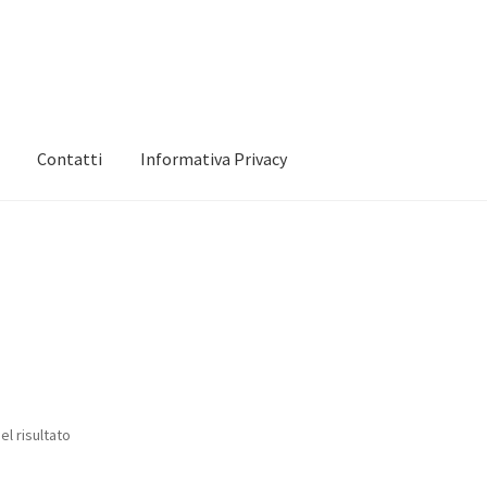
Contatti
Informativa Privacy
 mio account
Informativa Privacy
Marchi
Shop
el risultato