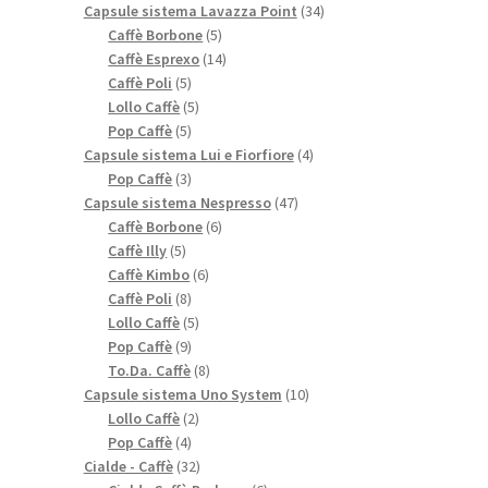
prodotti
34
Capsule sistema Lavazza Point
34
5
prodotti
Caffè Borbone
5
prodotti
14
Caffè Esprexo
14
5
prodotti
Caffè Poli
5
prodotti
5
Lollo Caffè
5
5
prodotti
Pop Caffè
5
prodotti
4
Capsule sistema Lui e Fiorfiore
4
3
prodotti
Pop Caffè
3
prodotti
47
Capsule sistema Nespresso
47
6
prodotti
Caffè Borbone
6
5
prodotti
Caffè Illy
5
prodotti
6
Caffè Kimbo
6
8
prodotti
Caffè Poli
8
prodotti
5
Lollo Caffè
5
9
prodotti
Pop Caffè
9
prodotti
8
To.Da. Caffè
8
prodotti
10
Capsule sistema Uno System
10
2
prodotti
Lollo Caffè
2
4
prodotti
Pop Caffè
4
prodotti
32
Cialde - Caffè
32