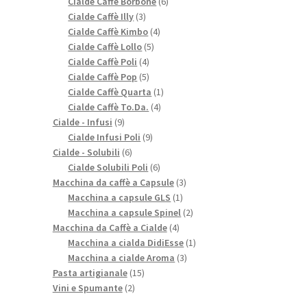
prodotti
6
Cialde Caffè Borbone
6
3
prodotti
Cialde Caffè Illy
3
prodotti
4
Cialde Caffè Kimbo
4
5
prodotti
Cialde Caffè Lollo
5
4
prodotti
Cialde Caffè Poli
4
prodotti
5
Cialde Caffè Pop
5
prodotti
1
Cialde Caffè Quarta
1
4
prodotto
Cialde Caffè To.Da.
4
9
prodotti
Cialde - Infusi
9
prodotti
9
Cialde Infusi Poli
9
6
prodotti
Cialde - Solubili
6
prodotti
6
Cialde Solubili Poli
6
prodotti
3
Macchina da caffè a Capsule
3
1
prodotti
Macchina a capsule GLS
1
prodotto
2
Macchina a capsule Spinel
2
4
prodotti
Macchina da Caffè a Cialde
4
prodotti
1
Macchina a cialda DidiEsse
1
3
prodotto
Macchina a cialde Aroma
3
15
prodotti
Pasta artigianale
15
2
prodotti
Vini e Spumante
2
prodotti