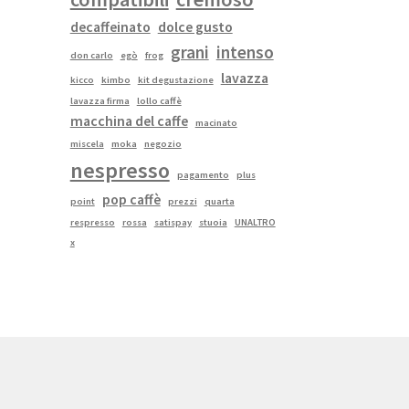
decaffeinato
dolce gusto
grani
intenso
don carlo
egò
frog
lavazza
kicco
kimbo
kit degustazione
lavazza firma
lollo caffè
macchina del caffe
macinato
miscela
moka
negozio
nespresso
pagamento
plus
pop caffè
point
prezzi
quarta
respresso
rossa
satispay
stuoia
UNALTRO
x