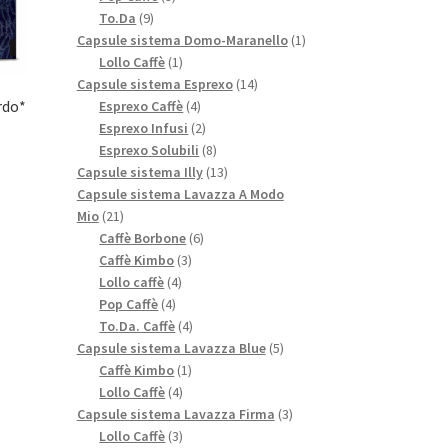
9
prodotti
To.Da
9
prodotti
1
Capsule sistema Domo-Maranello
1
1
prodotto
Lollo Caffè
1
prodotto
14
Capsule sistema Esprexo
14
4
prodotti
rdo*
Esprexo Caffè
4
prodotti
2
Esprexo Infusi
2
prodotti
8
Esprexo Solubili
8
prodotti
13
Capsule sistema Illy
13
prodotti
Capsule sistema Lavazza A Modo
21
Mio
21
prodotti
6
Caffè Borbone
6
3
prodotti
Caffè Kimbo
3
4
prodotti
Lollo caffè
4
4
prodotti
Pop Caffè
4
prodotti
4
To.Da. Caffè
4
prodotti
5
Capsule sistema Lavazza Blue
5
1
prodotti
Caffè Kimbo
1
4
prodotto
Lollo Caffè
4
prodotti
3
Capsule sistema Lavazza Firma
3
3
prodotti
Lollo Caffè
3