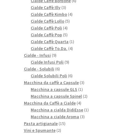
prodotti
6
Cialde Caffè Borbone
6
3
prodotti
Cialde Caffè Illy
3
prodotti
4
Cialde Caffè Kimbo
4
5
prodotti
Cialde Caffè Lollo
5
4
prodotti
Cialde Caffè Poli
4
prodotti
5
Cialde Caffè Pop
5
prodotti
1
Cialde Caffè Quarta
1
4
prodotto
Cialde Caffè To.Da.
4
9
prodotti
Cialde - Infusi
9
prodotti
9
Cialde Infusi Poli
9
6
prodotti
Cialde - Solubili
6
prodotti
6
Cialde Solubili Poli
6
prodotti
3
Macchina da caffè a Capsule
3
1
prodotti
Macchina a capsule GLS
1
prodotto
2
Macchina a capsule Spinel
2
4
prodotti
Macchina da Caffè a Cialde
4
prodotti
1
Macchina a cialda DidiEsse
1
3
prodotto
Macchina a cialde Aroma
3
15
prodotti
Pasta artigianale
15
2
prodotti
Vini e Spumante
2
prodotti