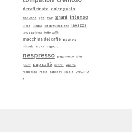
decaffeinato
dolce gusto
grani
intenso
don carlo
egò
frog
lavazza
kicco
kimbo
kit degustazione
lavazza firma
lollo caffè
macchina del caffe
macinato
miscela
moka
negozio
nespresso
pagamento
plus
pop caffè
point
prezzi
quarta
respresso
rossa
satispay
stuoia
UNALTRO
x