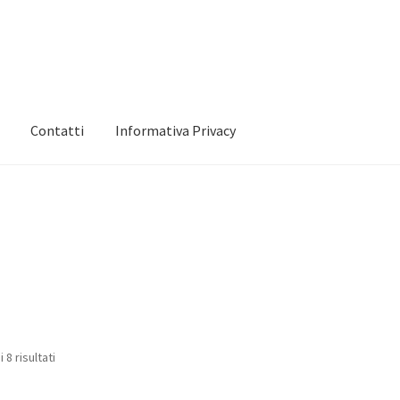
Contatti
Informativa Privacy
 mio account
Informativa Privacy
Marchi
Shop
 8 risultati