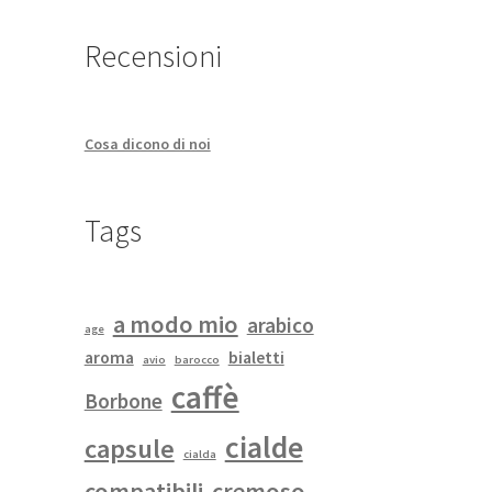
Recensioni
Cosa dicono di noi
Tags
a modo mio
arabico
age
aroma
bialetti
avio
barocco
caffè
Borbone
cialde
capsule
cialda
compatibili
cremoso