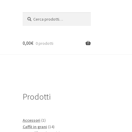
Cerca:
Cerca
0,00
€
0 prodotti
Prodotti
1
Accessori
1
prodotto
14
Caffè in grani
14