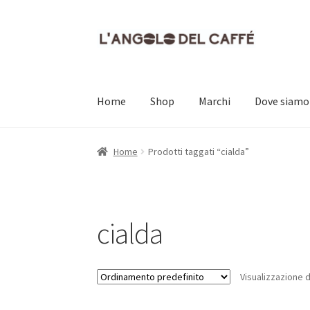
Vai
Vai
alla
al
navigazione
contenuto
Home
Shop
Marchi
Dove siamo
Home
Carrello
Cassa
Contatti
Dove siamo
Il
Home
Prodotti taggati “cialda”
cialda
Visualizzazione di