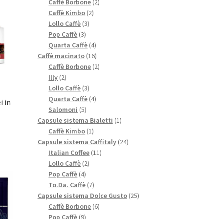
prodotti
2
Caffè Borbone
2
2
prodotti
Caffè Kimbo
2
3
prodotti
Lollo Caffè
3
3
prodotti
Pop Caffè
3
prodotti
4
Quarta Caffè
4
prodotti
16
Caffè macinato
16
prodotti
2
Caffè Borbone
2
2
prodotti
Illy
2
prodotti
3
Lollo Caffè
3
prodotti
4
Quarta Caffè
4
 in
5
prodotti
Salomoni
5
prodotti
1
Capsule sistema Bialetti
1
1
prodotto
Caffè Kimbo
1
prodotto
24
Capsule sistema Caffitaly
24
11
prodotti
Italian Coffee
11
2
prodotti
Lollo Caffè
2
4
prodotti
Pop Caffè
4
prodotti
7
To.Da. Caffè
7
prodotti
25
Capsule sistema Dolce Gusto
25
6
prodotti
Caffè Borbone
6
9
prodotti
Pop Caffè
9