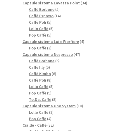
prodotti
34
Capsule sistema Lavazza Point
34
5
prodotti
Caffè Borbone
5
prodotti
14
Caffè Esprexo
14
5
prodotti
Caffè Poli
5
prodotti
5
Lollo Caffè
5
5
prodotti
Pop Caffè
5
prodotti
4
Capsule sistema Lui e Fiorfiore
4
3
prodotti
Pop Caffè
3
prodotti
47
Capsule sistema Nespresso
47
6
prodotti
Caffè Borbone
6
5
prodotti
Caffè Illy
5
prodotti
6
Caffè Kimbo
6
8
prodotti
Caffè Poli
8
prodotti
5
Lollo Caffè
5
9
prodotti
Pop Caffè
9
prodotti
8
To.Da. Caffè
8
prodotti
10
Capsule sistema Uno System
10
2
prodotti
Lollo Caffè
2
4
prodotti
Pop Caffè
4
prodotti
32
Cialde - Caffè
32