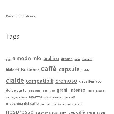
Cosa dicono di noi
Tags
a modo mio
arabico
aroma
age
avio
barocco
caffè
capsule
Borbone
bialetti
cialda
cialde
compatibili
cremoso
decaffeinato
grani
intenso
dolce gusto
don carlo
egò
frog
kicco
kimbo
lavazza
kit degustazione
lavazza firma
lollo caffè
macchina del caffe
macinato
miscela
moka
negozio
nespresso
pop caffè
pagamento
plus
point
prezzi
quarta