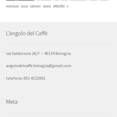
respresso
rossa
satispay
stuoia
UNALTRO
x
L’angolo del Caffè
via Valdossola 26/F – 40134 Bologna
angolodelcaffe.bologna@gmail.com
telefono: 051 4121992
Meta