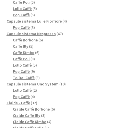
5
prodotti
Caffè Poli
5
prodotti
5
Lollo Caffè
5
5
prodotti
Pop Caffè
5
prodotti
4
Capsule sistema Lui e Fiorfiore
4
3
prodotti
Pop Caffè
3
prodotti
47
Capsule sistema Nespresso
47
6
prodotti
Caffè Borbone
6
5
prodotti
Caffè Illy
5
prodotti
6
Caffè Kimbo
6
8
prodotti
Caffè Poli
8
prodotti
5
Lollo Caffè
5
9
prodotti
Pop Caffè
9
prodotti
8
To.Da. Caffè
8
prodotti
10
Capsule sistema Uno System
10
2
prodotti
Lollo Caffè
2
4
prodotti
Pop Caffè
4
prodotti
32
Cialde - Caffè
32
prodotti
6
Cialde Caffè Borbone
6
3
prodotti
Cialde Caffè Illy
3
prodotti
4
Cialde Caffè Kimbo
4
5
prodotti