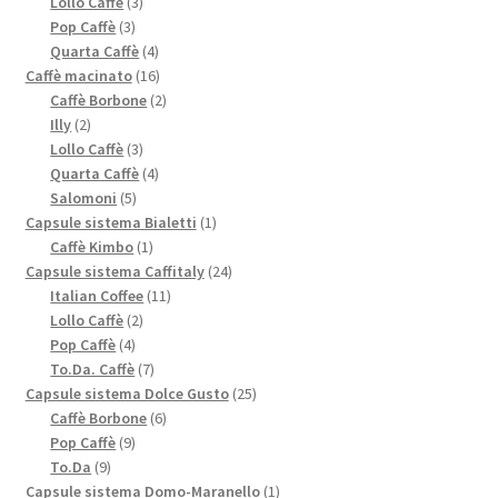
3
prodotti
Lollo Caffè
3
3
prodotti
Pop Caffè
3
prodotti
4
Quarta Caffè
4
prodotti
16
Caffè macinato
16
prodotti
2
Caffè Borbone
2
2
prodotti
Illy
2
prodotti
3
Lollo Caffè
3
prodotti
4
Quarta Caffè
4
5
prodotti
Salomoni
5
prodotti
1
Capsule sistema Bialetti
1
1
prodotto
Caffè Kimbo
1
prodotto
24
Capsule sistema Caffitaly
24
11
prodotti
Italian Coffee
11
2
prodotti
Lollo Caffè
2
4
prodotti
Pop Caffè
4
prodotti
7
To.Da. Caffè
7
prodotti
25
Capsule sistema Dolce Gusto
25
6
prodotti
Caffè Borbone
6
9
prodotti
Pop Caffè
9
9
prodotti
To.Da
9
prodotti
1
Capsule sistema Domo-Maranello
1