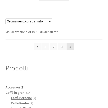
Visualizzazione di 49-50 di 50 risultati
1
2
3
4
Prodotti
1
Accessori
1
prodotto
14
Caffè in grani
14
prodotti
2
Caffè Borbone
2
2
prodotti
Caffè Kimbo
2