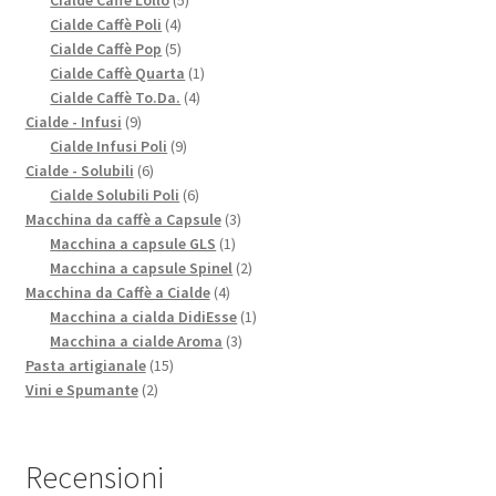
Cialde Caffè Lollo
5
4
prodotti
Cialde Caffè Poli
4
prodotti
5
Cialde Caffè Pop
5
prodotti
1
Cialde Caffè Quarta
1
4
prodotto
Cialde Caffè To.Da.
4
9
prodotti
Cialde - Infusi
9
prodotti
9
Cialde Infusi Poli
9
6
prodotti
Cialde - Solubili
6
prodotti
6
Cialde Solubili Poli
6
prodotti
3
Macchina da caffè a Capsule
3
1
prodotti
Macchina a capsule GLS
1
prodotto
2
Macchina a capsule Spinel
2
4
prodotti
Macchina da Caffè a Cialde
4
prodotti
1
Macchina a cialda DidiEsse
1
3
prodotto
Macchina a cialde Aroma
3
15
prodotti
Pasta artigianale
15
2
prodotti
Vini e Spumante
2
prodotti
Recensioni