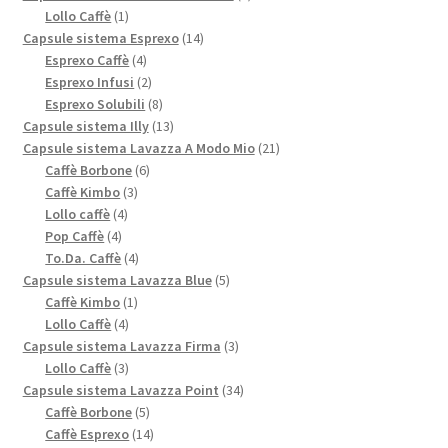
1
prodotto
Lollo Caffè
1
prodotto
14
Capsule sistema Esprexo
14
4
prodotti
Esprexo Caffè
4
prodotti
2
Esprexo Infusi
2
prodotti
8
Esprexo Solubili
8
prodotti
13
Capsule sistema Illy
13
prodotti
21
Capsule sistema Lavazza A Modo Mio
21
6
prodotti
Caffè Borbone
6
3
prodotti
Caffè Kimbo
3
4
prodotti
Lollo caffè
4
4
prodotti
Pop Caffè
4
prodotti
4
To.Da. Caffè
4
prodotti
5
Capsule sistema Lavazza Blue
5
1
prodotti
Caffè Kimbo
1
4
prodotto
Lollo Caffè
4
prodotti
3
Capsule sistema Lavazza Firma
3
3
prodotti
Lollo Caffè
3
prodotti
34
Capsule sistema Lavazza Point
34
5
prodotti
Caffè Borbone
5
prodotti
14
Caffè Esprexo
14