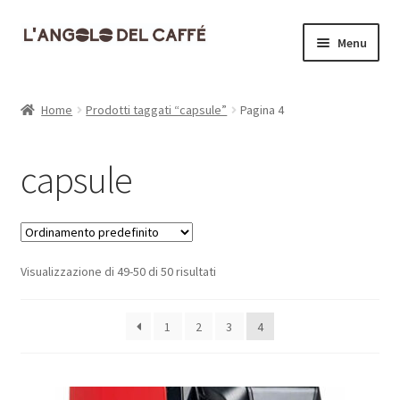
Vai
Vai
Menu
alla
al
navigazione
contenuto
Home
Home
Prodotti taggati “capsule”
Pagina 4
Carrello
capsule
Cassa
Contatti
Visualizzazione di 49-50 di 50 risultati
Dove siamo
Il mio account
1
2
3
4
Informativa Privacy