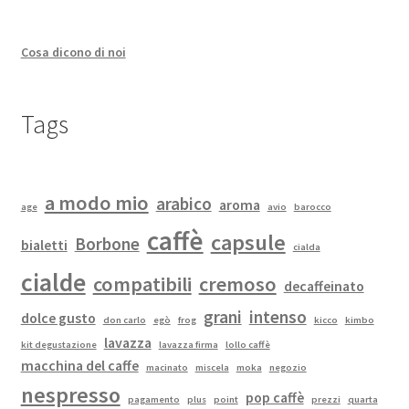
Cosa dicono di noi
Tags
a modo mio
arabico
aroma
age
avio
barocco
caffè
capsule
Borbone
bialetti
cialda
cialde
compatibili
cremoso
decaffeinato
grani
intenso
dolce gusto
don carlo
egò
frog
kicco
kimbo
lavazza
kit degustazione
lavazza firma
lollo caffè
macchina del caffe
macinato
miscela
moka
negozio
nespresso
pop caffè
pagamento
plus
point
prezzi
quarta