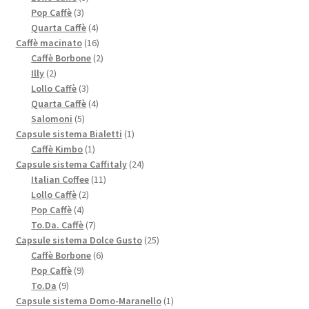
3
prodotti
Pop Caffè
3
prodotti
4
Quarta Caffè
4
prodotti
16
Caffè macinato
16
prodotti
2
Caffè Borbone
2
2
prodotti
Illy
2
prodotti
3
Lollo Caffè
3
prodotti
4
Quarta Caffè
4
5
prodotti
Salomoni
5
prodotti
1
Capsule sistema Bialetti
1
1
prodotto
Caffè Kimbo
1
prodotto
24
Capsule sistema Caffitaly
24
11
prodotti
Italian Coffee
11
2
prodotti
Lollo Caffè
2
4
prodotti
Pop Caffè
4
prodotti
7
To.Da. Caffè
7
prodotti
25
Capsule sistema Dolce Gusto
25
6
prodotti
Caffè Borbone
6
9
prodotti
Pop Caffè
9
9
prodotti
To.Da
9
prodotti
1
Capsule sistema Domo-Maranello
1