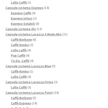
1
prodotto
Lollo Caffè
1
prodotto
14
Capsule sistema Esprexo
14
4
prodotti
Esprexo Caffè
4
prodotti
2
Esprexo Infusi
2
prodotti
8
Esprexo Solubili
8
prodotti
13
Capsule sistema Illy
13
prodotti
21
Capsule sistema Lavazza A Modo Mio
21
6
prodotti
Caffè Borbone
6
3
prodotti
Caffè Kimbo
3
4
prodotti
Lollo caffè
4
4
prodotti
Pop Caffè
4
prodotti
4
To.Da. Caffè
4
prodotti
5
Capsule sistema Lavazza Blue
5
1
prodotti
Caffè Kimbo
1
4
prodotto
Lollo Caffè
4
prodotti
3
Capsule sistema Lavazza Firma
3
3
prodotti
Lollo Caffè
3
prodotti
34
Capsule sistema Lavazza Point
34
5
prodotti
Caffè Borbone
5
prodotti
14
Caffè Esprexo
14