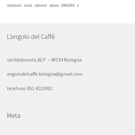
respresso
rossa
satispay
stuoia
UNALTRO
x
L’angolo del Caffè
via Valdossola 26/F – 40134 Bologna
angolodelcaffe.bologna@gmail.com
telefono: 051 4121992
Meta