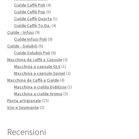
4
prodotti
Cialde Caffè Poli
4
prodotti
5
Cialde Caffè Pop
5
prodotti
1
Cialde Caffè Quarta
1
4
prodotto
Cialde Caffè To.Da.
4
9
prodotti
Cialde - Infusi
9
prodotti
9
Cialde Infusi Poli
9
6
prodotti
Cialde - Solubili
6
prodotti
6
Cialde Solubili Poli
6
prodotti
3
Macchina da caffè a Capsule
3
1
prodotti
Macchina a capsule GLS
1
prodotto
2
Macchina a capsule Spinel
2
4
prodotti
Macchina da Caffè a Cialde
4
prodotti
1
Macchina a cialda DidiEsse
1
3
prodotto
Macchina a cialde Aroma
3
15
prodotti
Pasta artigianale
15
2
prodotti
Vini e Spumante
2
prodotti
Recensioni