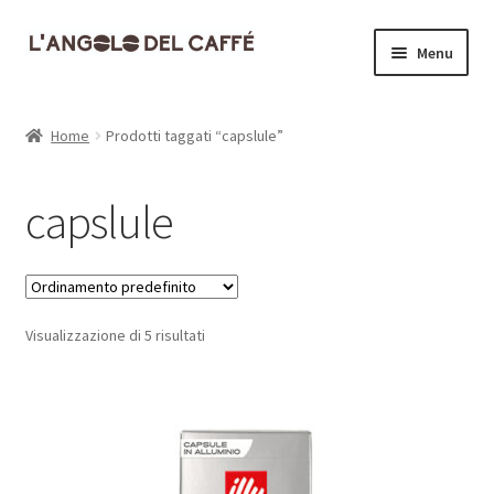
Vai
Vai
Menu
alla
al
navigazione
contenuto
Home
Home
Prodotti taggati “capslule”
Carrello
capslule
Cassa
Contatti
Visualizzazione di 5 risultati
Dove siamo
Il mio account
Informativa Privacy