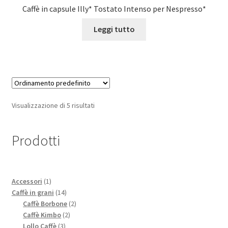
Caffè in capsule Illy* Tostato Intenso per Nespresso*
Leggi tutto
Visualizzazione di 5 risultati
Prodotti
1
Accessori
1
prodotto
14
Caffè in grani
14
prodotti
2
Caffè Borbone
2
2
prodotti
Caffè Kimbo
2
3
prodotti
Lollo Caffè
3