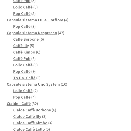
5
prodotti
Caffè Poli
5
prodotti
5
Lollo Caffè
5
5
prodotti
Pop Caffè
5
prodotti
4
Capsule sistema Lui e Fiorfiore
4
3
prodotti
Pop Caffè
3
prodotti
47
Capsule sistema Nespresso
47
6
prodotti
Caffè Borbone
6
5
prodotti
Caffè Illy
5
prodotti
6
Caffè Kimbo
6
8
prodotti
Caffè Poli
8
prodotti
5
Lollo Caffè
5
9
prodotti
Pop Caffè
9
prodotti
8
To.Da. Caffè
8
prodotti
10
Capsule sistema Uno System
10
2
prodotti
Lollo Caffè
2
4
prodotti
Pop Caffè
4
prodotti
32
Cialde - Caffè
32
prodotti
6
Cialde Caffè Borbone
6
3
prodotti
Cialde Caffè Illy
3
prodotti
4
Cialde Caffè Kimbo
4
5
prodotti
Cialde Caffè Lollo
5