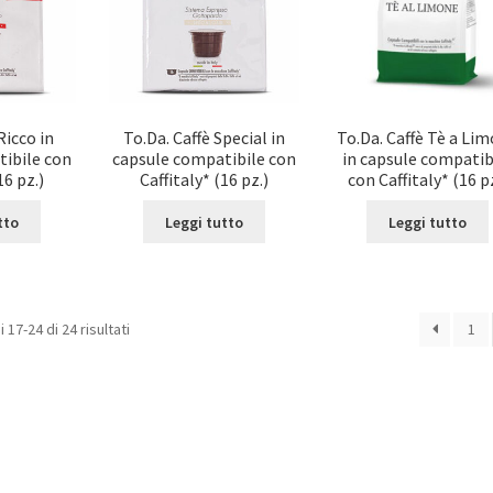
Ricco in
To.Da. Caffè Special in
To.Da. Caffè Tè a Li
tibile con
capsule compatibile con
in capsule compatib
16 pz.)
Caffitaly* (16 pz.)
con Caffitaly* (16 p
tto
Leggi tutto
Leggi tutto
 17-24 di 24 risultati
1