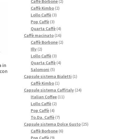
prodotti
2
Caffè Borbone
2
2
prodotti
Caffè Kimbo
2
3
prodotti
Lollo Caffè
3
3
prodotti
Pop Caffè
3
prodotti
4
Quarta Caffè
4
prodotti
16
Caffè macinato
16
prodotti
2
Caffè Borbone
2
2
prodotti
Illy
2
prodotti
3
Lollo Caffè
3
prodotti
4
Quarta Caffè
4
 in
5
prodotti
Salomoni
5
 con
prodotti
1
Capsule sistema Bialetti
1
1
prodotto
Caffè Kimbo
1
prodotto
24
Capsule sistema Caffitaly
24
11
prodotti
Italian Coffee
11
2
prodotti
Lollo Caffè
2
4
prodotti
Pop Caffè
4
prodotti
7
To.Da. Caffè
7
prodotti
25
Capsule sistema Dolce Gusto
25
6
prodotti
Caffè Borbone
6
9
prodotti
Pop Caffè
9