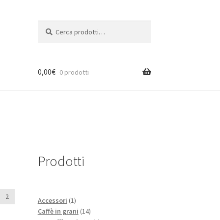
Cerca:
Cerca
0,00
€
0 prodotti
Prodotti
2
1
Accessori
1
prodotto
14
Caffè in grani
14