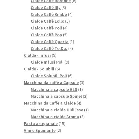
prodotti
6
Cialde Caffè Borbone
6
3
prodotti
Cialde Caffè Illy
3
prodotti
4
Cialde Caffè Kimbo
4
5
prodotti
Cialde Caffè Lollo
5
4
prodotti
Cialde Caffè Poli
4
prodotti
5
Cialde Caffè Pop
5
prodotti
1
Cialde Caffè Quarta
1
4
prodotto
Cialde Caffè To.Da.
4
9
prodotti
Cialde - Infusi
9
prodotti
9
Cialde Infusi Poli
9
6
prodotti
Cialde - Solubili
6
prodotti
6
Cialde Solubili Poli
6
prodotti
3
Macchina da caffè a Capsule
3
1
prodotti
Macchina a capsule GLS
1
prodotto
2
Macchina a capsule Spinel
2
4
prodotti
Macchina da Caffè a Cialde
4
prodotti
1
Macchina a cialda DidiEsse
1
3
prodotto
Macchina a cialde Aroma
3
15
prodotti
Pasta artigianale
15
2
prodotti
Vini e Spumante
2
prodotti