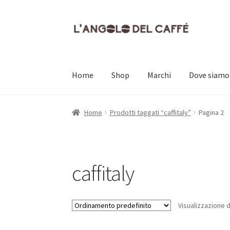
Vai
Vai
alla
al
navigazione
contenuto
Home
Shop
Marchi
Dove siamo
Home
Carrello
Cassa
Contatti
Dove siamo
Il
Home
Prodotti taggati “caffitaly”
Pagina 2
caffitaly
Visualizzazione di