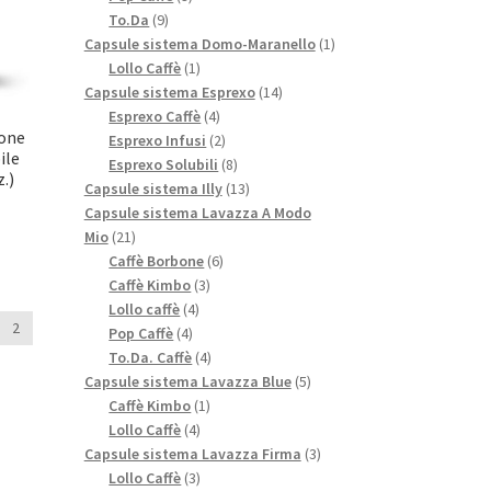
9
prodotti
To.Da
9
prodotti
1
Capsule sistema Domo-Maranello
1
1
prodotto
Lollo Caffè
1
prodotto
14
Capsule sistema Esprexo
14
4
prodotti
Esprexo Caffè
4
mone
prodotti
2
Esprexo Infusi
2
ile
prodotti
8
Esprexo Solubili
8
z.)
prodotti
13
Capsule sistema Illy
13
prodotti
Capsule sistema Lavazza A Modo
21
Mio
21
prodotti
6
Caffè Borbone
6
3
prodotti
Caffè Kimbo
3
4
prodotti
Lollo caffè
4
2
4
prodotti
Pop Caffè
4
prodotti
4
To.Da. Caffè
4
prodotti
5
Capsule sistema Lavazza Blue
5
1
prodotti
Caffè Kimbo
1
4
prodotto
Lollo Caffè
4
prodotti
3
Capsule sistema Lavazza Firma
3
3
prodotti
Lollo Caffè
3