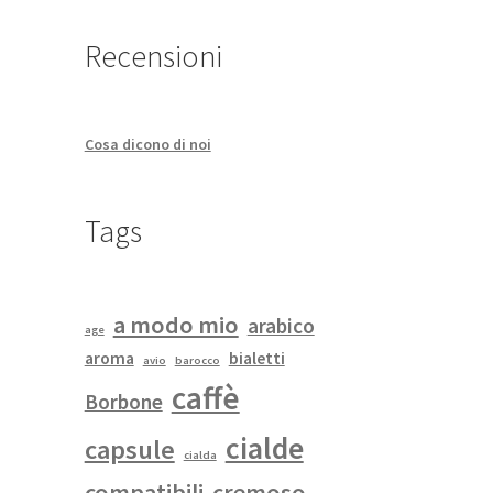
Recensioni
Cosa dicono di noi
Tags
a modo mio
arabico
age
aroma
bialetti
avio
barocco
caffè
Borbone
cialde
capsule
cialda
compatibili
cremoso