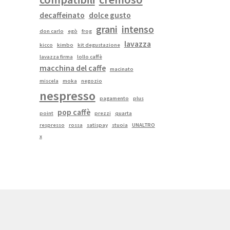
decaffeinato
dolce gusto
grani
intenso
don carlo
egò
frog
lavazza
kicco
kimbo
kit degustazione
lavazza firma
lollo caffè
macchina del caffe
macinato
miscela
moka
negozio
nespresso
pagamento
plus
pop caffè
point
prezzi
quarta
respresso
rossa
satispay
stuoia
UNALTRO
x