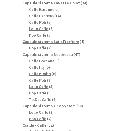
prodotti
34
Capsule sistema Lavazza Point
34
5
prodotti
Caffè Borbone
5
prodotti
14
Caffè Esprexo
14
5
prodotti
Caffè Poli
5
prodotti
5
Lollo Caffè
5
5
prodotti
Pop Caffè
5
prodotti
4
Capsule sistema Lui e Fiorfiore
4
3
prodotti
Pop Caffè
3
prodotti
47
Capsule sistema Nespresso
47
6
prodotti
Caffè Borbone
6
5
prodotti
Caffè Illy
5
prodotti
6
Caffè Kimbo
6
8
prodotti
Caffè Poli
8
prodotti
5
Lollo Caffè
5
9
prodotti
Pop Caffè
9
prodotti
8
To.Da. Caffè
8
prodotti
10
Capsule sistema Uno System
10
2
prodotti
Lollo Caffè
2
4
prodotti
Pop Caffè
4
prodotti
32
Cialde - Caffè
32