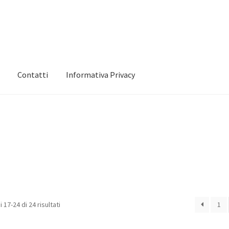
Contatti
Informativa Privacy
 mio account
Informativa Privacy
Marchi
Shop
 17-24 di 24 risultati
1