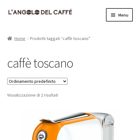
Vai
Vai
Menu
alla
al
navigazione
contenuto
Home
Home
Prodotti taggati “caffè toscano”
Carrello
caffè toscano
Cassa
Contatti
Visualizzazione di 2 risultati
Dove siamo
Il mio account
Informativa Privacy