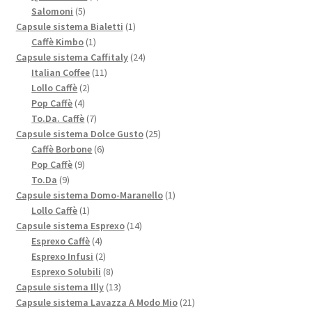
5
prodotti
Salomoni
5
prodotti
1
Capsule sistema Bialetti
1
1
prodotto
Caffè Kimbo
1
prodotto
24
Capsule sistema Caffitaly
24
11
prodotti
Italian Coffee
11
2
prodotti
Lollo Caffè
2
4
prodotti
Pop Caffè
4
prodotti
7
To.Da. Caffè
7
prodotti
25
Capsule sistema Dolce Gusto
25
6
prodotti
Caffè Borbone
6
9
prodotti
Pop Caffè
9
9
prodotti
To.Da
9
prodotti
1
Capsule sistema Domo-Maranello
1
1
prodotto
Lollo Caffè
1
prodotto
14
Capsule sistema Esprexo
14
4
prodotti
Esprexo Caffè
4
prodotti
2
Esprexo Infusi
2
prodotti
8
Esprexo Solubili
8
prodotti
13
Capsule sistema Illy
13
prodotti
21
Capsule sistema Lavazza A Modo Mio
21