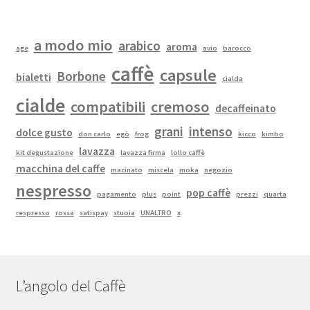
a modo mio
arabico
aroma
age
avio
barocco
caffè
capsule
Borbone
bialetti
cialda
cialde
compatibili
cremoso
decaffeinato
grani
intenso
dolce gusto
don carlo
egò
frog
kicco
kimbo
lavazza
kit degustazione
lavazza firma
lollo caffè
macchina del caffe
macinato
miscela
moka
negozio
nespresso
pop caffè
pagamento
plus
point
prezzi
quarta
respresso
rossa
satispay
stuoia
UNALTRO
x
L’angolo del Caffè