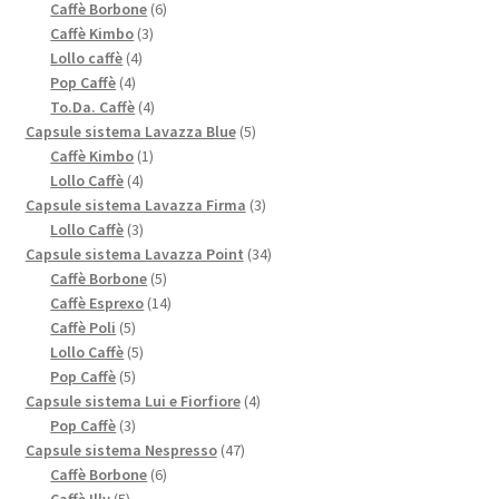
6
prodotti
Caffè Borbone
6
3
prodotti
Caffè Kimbo
3
4
prodotti
Lollo caffè
4
4
prodotti
Pop Caffè
4
prodotti
4
To.Da. Caffè
4
prodotti
5
Capsule sistema Lavazza Blue
5
1
prodotti
Caffè Kimbo
1
4
prodotto
Lollo Caffè
4
prodotti
3
Capsule sistema Lavazza Firma
3
3
prodotti
Lollo Caffè
3
prodotti
34
Capsule sistema Lavazza Point
34
5
prodotti
Caffè Borbone
5
prodotti
14
Caffè Esprexo
14
5
prodotti
Caffè Poli
5
prodotti
5
Lollo Caffè
5
5
prodotti
Pop Caffè
5
prodotti
4
Capsule sistema Lui e Fiorfiore
4
3
prodotti
Pop Caffè
3
prodotti
47
Capsule sistema Nespresso
47
6
prodotti
Caffè Borbone
6
5
prodotti
Caffè Illy
5