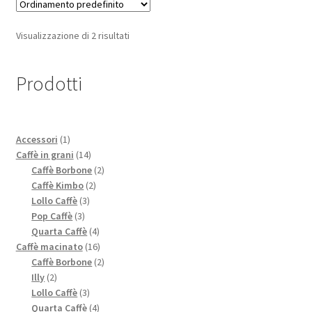
Visualizzazione di 2 risultati
Prodotti
1
Accessori
1
prodotto
14
Caffè in grani
14
prodotti
2
Caffè Borbone
2
2
prodotti
Caffè Kimbo
2
3
prodotti
Lollo Caffè
3
3
prodotti
Pop Caffè
3
prodotti
4
Quarta Caffè
4
prodotti
16
Caffè macinato
16
prodotti
2
Caffè Borbone
2
2
prodotti
Illy
2
prodotti
3
Lollo Caffè
3
prodotti
4
Quarta Caffè
4