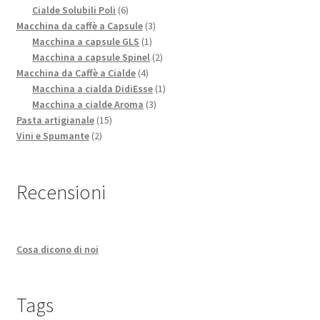
prodotti
6
Cialde Solubili Poli
6
prodotti
3
Macchina da caffè a Capsule
3
1
prodotti
Macchina a capsule GLS
1
prodotto
2
Macchina a capsule Spinel
2
4
prodotti
Macchina da Caffè a Cialde
4
prodotti
1
Macchina a cialda DidiEsse
1
3
prodotto
Macchina a cialde Aroma
3
15
prodotti
Pasta artigianale
15
2
prodotti
Vini e Spumante
2
prodotti
Recensioni
Cosa dicono di noi
Tags