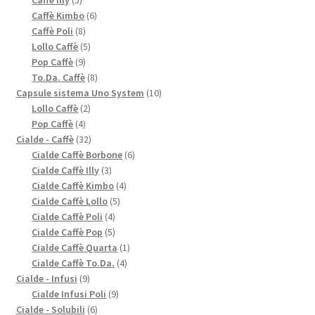
prodotti
6
Caffè Kimbo
6
8
prodotti
Caffè Poli
8
prodotti
5
Lollo Caffè
5
9
prodotti
Pop Caffè
9
prodotti
8
To.Da. Caffè
8
prodotti
10
Capsule sistema Uno System
10
2
prodotti
Lollo Caffè
2
4
prodotti
Pop Caffè
4
prodotti
32
Cialde - Caffè
32
prodotti
6
Cialde Caffè Borbone
6
3
prodotti
Cialde Caffè Illy
3
prodotti
4
Cialde Caffè Kimbo
4
5
prodotti
Cialde Caffè Lollo
5
4
prodotti
Cialde Caffè Poli
4
prodotti
5
Cialde Caffè Pop
5
prodotti
1
Cialde Caffè Quarta
1
4
prodotto
Cialde Caffè To.Da.
4
9
prodotti
Cialde - Infusi
9
prodotti
9
Cialde Infusi Poli
9
6
prodotti
Cialde - Solubili
6