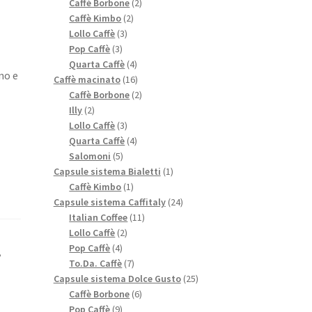
prodotti
2
Caffè Borbone
2
2
prodotti
Caffè Kimbo
2
3
prodotti
Lollo Caffè
3
3
prodotti
Pop Caffè
3
prodotti
4
Quarta Caffè
4
no e
prodotti
16
Caffè macinato
16
prodotti
2
Caffè Borbone
2
2
prodotti
Illy
2
prodotti
3
Lollo Caffè
3
prodotti
4
Quarta Caffè
4
5
prodotti
Salomoni
5
prodotti
1
Capsule sistema Bialetti
1
1
prodotto
Caffè Kimbo
1
prodotto
24
Capsule sistema Caffitaly
24
11
prodotti
Italian Coffee
11
2
prodotti
Lollo Caffè
2
4
prodotti
Pop Caffè
4
,
prodotti
7
To.Da. Caffè
7
prodotti
25
Capsule sistema Dolce Gusto
25
6
prodotti
Caffè Borbone
6
9
prodotti
Pop Caffè
9