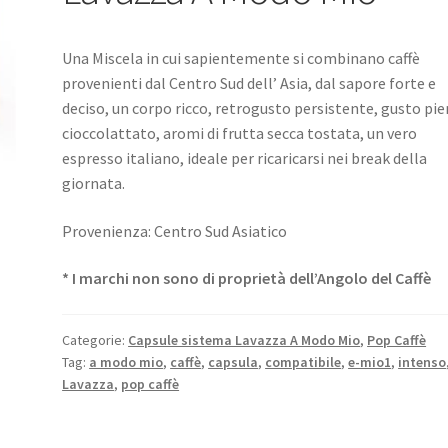
Una Miscela in cui sapientemente si combinano caffè
provenienti dal Centro Sud dell’ Asia, dal sapore forte e
deciso, un corpo ricco, retrogusto persistente, gusto pie
cioccolattato, aromi di frutta secca tostata, un vero
espresso italiano, ideale per ricaricarsi nei break della
giornata.
Provenienza: Centro Sud Asiatico
* I marchi non sono di proprietà dell’Angolo del Caffè
Categorie:
Capsule sistema Lavazza A Modo Mio
,
Pop Caffè
Tag:
a modo mio
,
caffè
,
capsula
,
compatibile
,
e-mio1
,
intenso
Lavazza
,
pop caffè