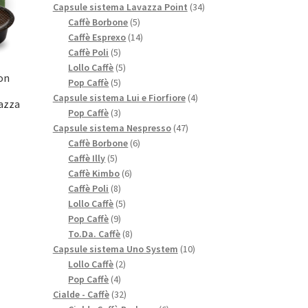
prodotti
34
Capsule sistema Lavazza Point
34
5
prodotti
Caffè Borbone
5
prodotti
14
Caffè Esprexo
14
5
prodotti
Caffè Poli
5
prodotti
5
Lollo Caffè
5
Don
5
prodotti
Pop Caffè
5
prodotti
4
Capsule sistema Lui e Fiorfiore
4
azza
3
prodotti
Pop Caffè
3
prodotti
47
Capsule sistema Nespresso
47
6
prodotti
Caffè Borbone
6
5
prodotti
Caffè Illy
5
prodotti
6
Caffè Kimbo
6
8
prodotti
Caffè Poli
8
prodotti
5
Lollo Caffè
5
9
prodotti
Pop Caffè
9
prodotti
8
To.Da. Caffè
8
prodotti
10
Capsule sistema Uno System
10
2
prodotti
Lollo Caffè
2
4
prodotti
Pop Caffè
4
prodotti
32
Cialde - Caffè
32