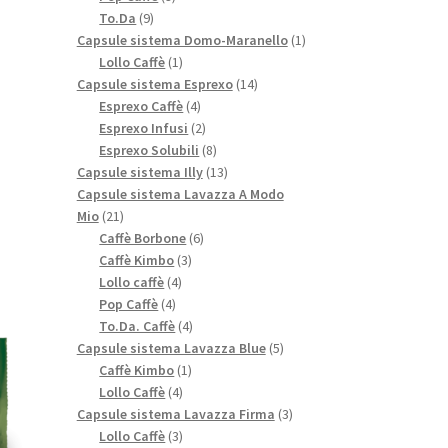
9
prodotti
To.Da
9
prodotti
1
Capsule sistema Domo-Maranello
1
1
prodotto
Lollo Caffè
1
prodotto
14
Capsule sistema Esprexo
14
4
prodotti
Esprexo Caffè
4
prodotti
2
Esprexo Infusi
2
prodotti
8
Esprexo Solubili
8
prodotti
13
Capsule sistema Illy
13
prodotti
Capsule sistema Lavazza A Modo
21
Mio
21
prodotti
6
Caffè Borbone
6
3
prodotti
Caffè Kimbo
3
4
prodotti
Lollo caffè
4
4
prodotti
Pop Caffè
4
prodotti
4
To.Da. Caffè
4
prodotti
5
Capsule sistema Lavazza Blue
5
1
prodotti
Caffè Kimbo
1
4
prodotto
Lollo Caffè
4
prodotti
3
Capsule sistema Lavazza Firma
3
3
prodotti
Lollo Caffè
3