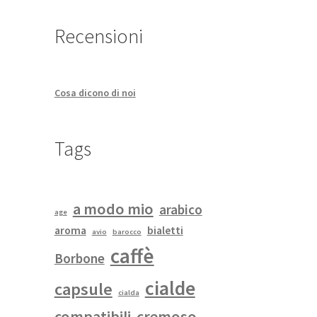
Recensioni
Cosa dicono di noi
Tags
a modo mio
arabico
age
aroma
bialetti
avio
barocco
caffè
Borbone
cialde
capsule
cialda
compatibili
cremoso