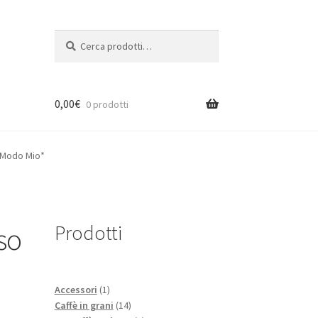
Cerca:
Cerca
0,00
€
0 prodotti
A Modo Mio*
Prodotti
so
1
Accessori
1
prodotto
14
Caffè in grani
14