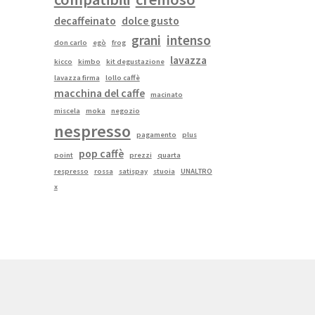
decaffeinato
dolce gusto
grani
intenso
don carlo
egò
frog
lavazza
kicco
kimbo
kit degustazione
lavazza firma
lollo caffè
macchina del caffe
macinato
miscela
moka
negozio
nespresso
pagamento
plus
pop caffè
point
prezzi
quarta
respresso
rossa
satispay
stuoia
UNALTRO
x