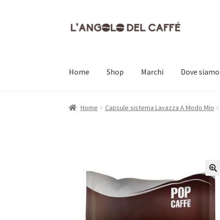
Vai
Vai
alla
al
navigazione
contenuto
Home
Shop
Marchi
Dove siamo
Home
Carrello
Cassa
Contatti
Dove siamo
Il
Home
Capsule sistema Lavazza A Modo Mio