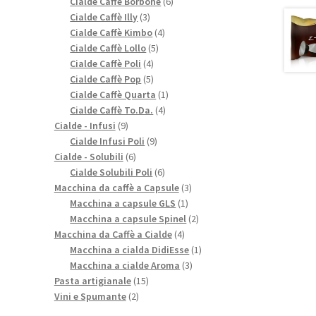
prodotti
6
Cialde Caffè Borbone
6
3
prodotti
Cialde Caffè Illy
3
prodotti
4
Cialde Caffè Kimbo
4
5
prodotti
Cialde Caffè Lollo
5
4
prodotti
Cialde Caffè Poli
4
prodotti
5
Cialde Caffè Pop
5
prodotti
1
Cialde Caffè Quarta
1
4
prodotto
Cialde Caffè To.Da.
4
9
prodotti
Cialde - Infusi
9
prodotti
9
Cialde Infusi Poli
9
6
prodotti
Cialde - Solubili
6
prodotti
6
Cialde Solubili Poli
6
prodotti
3
Macchina da caffè a Capsule
3
1
prodotti
Macchina a capsule GLS
1
prodotto
2
Macchina a capsule Spinel
2
4
prodotti
Macchina da Caffè a Cialde
4
prodotti
1
Macchina a cialda DidiEsse
1
3
prodotto
Macchina a cialde Aroma
3
15
prodotti
Pasta artigianale
15
2
prodotti
Vini e Spumante
2
prodotti