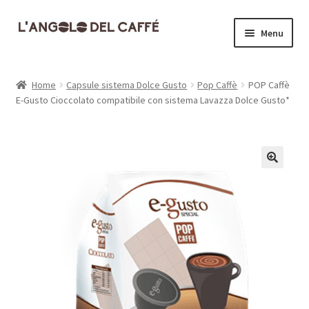
Vai
Vai
Menu
alla
al
navigazione
contenuto
Home
Home
Capsule sistema Dolce Gusto
Pop Caffè
POP Caffè
E-Gusto Cioccolato compatibile con sistema Lavazza Dolce Gusto*
Carrello
Cassa
Contatti
Dove siamo
Il mio account
Informativa Privacy