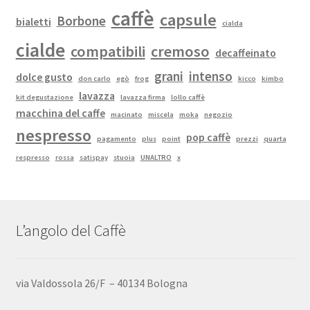
caffè
capsule
Borbone
bialetti
cialda
cialde
compatibili
cremoso
decaffeinato
grani
intenso
dolce gusto
don carlo
egò
frog
kicco
kimbo
lavazza
kit degustazione
lavazza firma
lollo caffè
macchina del caffe
macinato
miscela
moka
negozio
nespresso
pop caffè
pagamento
plus
point
prezzi
quarta
respresso
rossa
satispay
stuoia
UNALTRO
x
L’angolo del Caffè
via Valdossola 26/F – 40134 Bologna