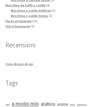
4
prodotti
Macchina da Caffè a Cialde
4
prodotti
1
Macchina a cialda DidiEsse
1
3
prodotto
Macchina a cialde Aroma
3
15
prodotti
Pasta artigianale
15
2
prodotti
Vini e Spumante
2
prodotti
Recensioni
Cosa dicono di noi
Tags
a modo mio
arabico
aroma
age
avio
barocco