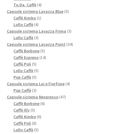
prodotti
4
To.Da. Caffè
4
prodotti
5
Capsule sistema Lavazza Blue
5
1
prodotti
Caffè Kimbo
1
4
prodotto
Lollo Caffè
4
prodotti
3
Capsule sistema Lavazza Firma
3
3
prodotti
Lollo Caffè
3
prodotti
34
Capsule sistema Lavazza Point
34
5
prodotti
Caffè Borbone
5
prodotti
14
Caffè Esprexo
14
5
prodotti
Caffè Poli
5
prodotti
5
Lollo Caffè
5
5
prodotti
Pop Caffè
5
prodotti
4
Capsule sistema Lui e Fiorfiore
4
3
prodotti
Pop Caffè
3
prodotti
47
Capsule sistema Nespresso
47
6
prodotti
Caffè Borbone
6
5
prodotti
Caffè Illy
5
prodotti
6
Caffè Kimbo
6
8
prodotti
Caffè Poli
8
prodotti
5
Lollo Caffè
5