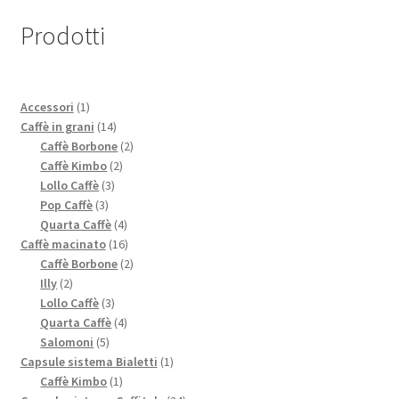
Prodotti
1
Accessori
1
prodotto
14
Caffè in grani
14
prodotti
2
Caffè Borbone
2
2
prodotti
Caffè Kimbo
2
3
prodotti
Lollo Caffè
3
3
prodotti
Pop Caffè
3
prodotti
4
Quarta Caffè
4
prodotti
16
Caffè macinato
16
prodotti
2
Caffè Borbone
2
2
prodotti
Illy
2
prodotti
3
Lollo Caffè
3
prodotti
4
Quarta Caffè
4
5
prodotti
Salomoni
5
prodotti
1
Capsule sistema Bialetti
1
1
prodotto
Caffè Kimbo
1