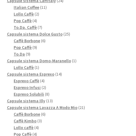
prodotto
24
Capsule sistema Caffitaly
24
11
prodotti
Italian Coffee
11
2
prodotti
Lollo Caffè
2
4
prodotti
Pop Caffè
4
prodotti
7
To.Da. Caffè
7
prodotti
25
Capsule sistema Dolce Gusto
25
6
prodotti
Caffè Borbone
6
9
prodotti
Pop Caffè
9
9
prodotti
To.Da
9
prodotti
1
Capsule sistema Domo-Maranello
1
1
prodotto
Lollo Caffè
1
prodotto
14
Capsule sistema Esprexo
14
4
prodotti
Esprexo Caffè
4
prodotti
2
Esprexo Infusi
2
prodotti
8
Esprexo Solubili
8
prodotti
13
Capsule sistema Illy
13
prodotti
21
Capsule sistema Lavazza A Modo Mio
21
6
prodotti
Caffè Borbone
6
3
prodotti
Caffè Kimbo
3
4
prodotti
Lollo caffè
4
4
prodotti
Pop Caffè
4