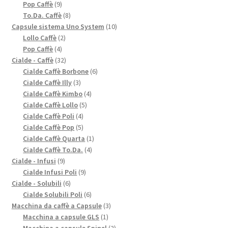
9
prodotti
Pop Caffè
9
prodotti
8
To.Da. Caffè
8
prodotti
10
Capsule sistema Uno System
10
2
prodotti
Lollo Caffè
2
4
prodotti
Pop Caffè
4
prodotti
32
Cialde - Caffè
32
prodotti
6
Cialde Caffè Borbone
6
3
prodotti
Cialde Caffè Illy
3
prodotti
4
Cialde Caffè Kimbo
4
5
prodotti
Cialde Caffè Lollo
5
4
prodotti
Cialde Caffè Poli
4
prodotti
5
Cialde Caffè Pop
5
prodotti
1
Cialde Caffè Quarta
1
4
prodotto
Cialde Caffè To.Da.
4
9
prodotti
Cialde - Infusi
9
prodotti
9
Cialde Infusi Poli
9
6
prodotti
Cialde - Solubili
6
prodotti
6
Cialde Solubili Poli
6
prodotti
3
Macchina da caffè a Capsule
3
1
prodotti
Macchina a capsule GLS
1
prodotto
2
Macchina a capsule Spinel
2