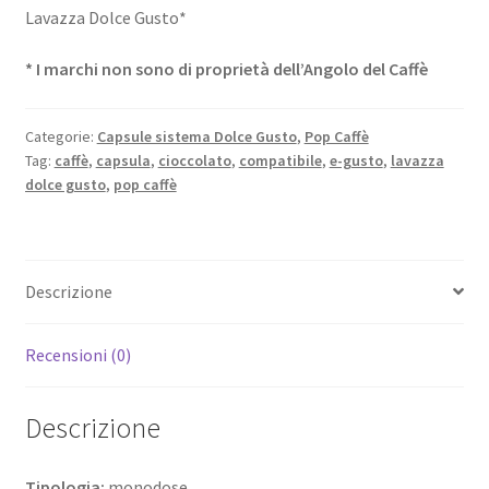
Lavazza Dolce Gusto*
* I marchi non sono di proprietà dell’Angolo del Caffè
Categorie:
Capsule sistema Dolce Gusto
,
Pop Caffè
Tag:
caffè
,
capsula
,
cioccolato
,
compatibile
,
e-gusto
,
lavazza
dolce gusto
,
pop caffè
Descrizione
Recensioni (0)
Descrizione
Tipologia:
monodose