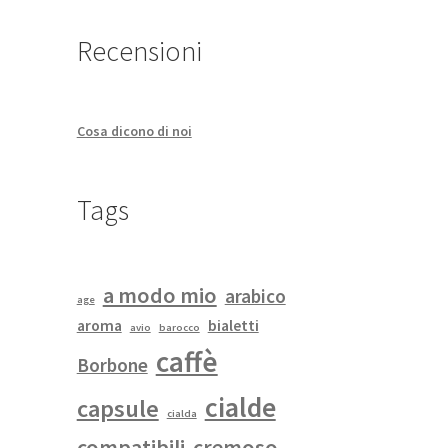
Recensioni
Cosa dicono di noi
Tags
a modo mio
arabico
age
aroma
bialetti
avio
barocco
caffè
Borbone
cialde
capsule
cialda
compatibili
cremoso