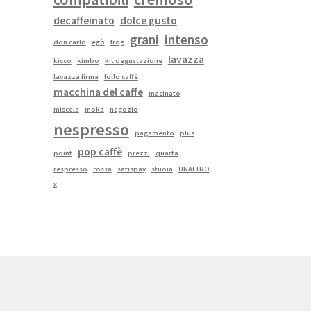
decaffeinato
dolce gusto
grani
intenso
don carlo
egò
frog
lavazza
kicco
kimbo
kit degustazione
lavazza firma
lollo caffè
macchina del caffe
macinato
miscela
moka
negozio
nespresso
pagamento
plus
pop caffè
point
prezzi
quarta
respresso
rossa
satispay
stuoia
UNALTRO
x