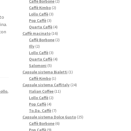
prodotti
2
Caffè Borbone
2
2
prodotti
Caffè Kimbo
2
3
prodotti
Lollo Caffè
3
sto
3
prodotti
Pop Caffè
3
ina.
prodotti
4
Quarta Caffè
4
 con
prodotti
16
Caffè macinato
16
prodotti
2
Caffè Borbone
2
2
prodotti
Illy
2
prodotti
3
Lollo Caffè
3
prodotti
4
Quarta Caffè
4
5
prodotti
Salomoni
5
prodotti
1
Capsule sistema Bialetti
1
1
prodotto
Caffè Kimbo
1
prodotto
24
Capsule sistema Caffitaly
24
11
prodotti
Italian Coffee
11
lollo
,
2
prodotti
Lollo Caffè
2
4
prodotti
Pop Caffè
4
prodotti
7
To.Da. Caffè
7
prodotti
25
Capsule sistema Dolce Gusto
25
6
prodotti
Caffè Borbone
6
9
prodotti
Pop Caffè
9