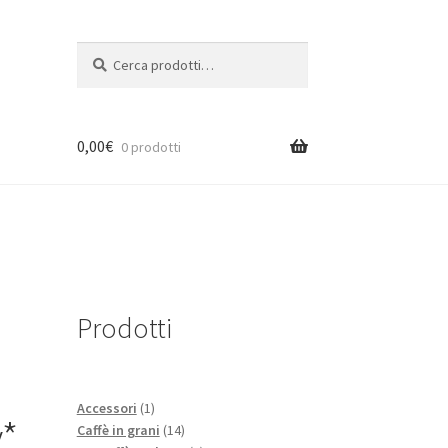
Cerca:
Cerca
0,00
€
0 prodotti
*
Prodotti
1
Accessori
1
y*
prodotto
14
Caffè in grani
14