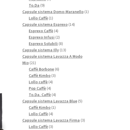
9
prodotti
To.Da
9
prodotti
1
Capsule sistema Domo-Maranello
1
1
prodotto
Lollo Caffè
1
prodotto
14
Capsule sistema Esprexo
14
4
prodotti
Esprexo Caffè
4
prodotti
2
Esprexo Infusi
2
prodotti
8
Esprexo Solubili
8
prodotti
13
Capsule sistema Illy
13
prodotti
Capsule sistema Lavazza A Modo
21
Mio
21
prodotti
6
Caffè Borbone
6
3
prodotti
Caffè Kimbo
3
4
prodotti
Lollo caffè
4
4
prodotti
Pop Caffè
4
prodotti
4
To.Da. Caffè
4
prodotti
5
Capsule sistema Lavazza Blue
5
1
prodotti
Caffè Kimbo
1
4
prodotto
Lollo Caffè
4
prodotti
3
Capsule sistema Lavazza Firma
3
3
prodotti
Lollo Caffè
3