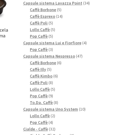
prodotti
34
Capsule sistema Lavazza Point
34
5
prodotti
Caffè Borbone
5
prodotti
14
Caffè Esprexo
14
5
prodotti
Caffè Poli
5
prodotti
5
Lollo Caffè
5
cela
ema
5
prodotti
Pop Caffè
5
prodotti
4
Capsule sistema Lui e Fiorfiore
4
3
prodotti
Pop Caffè
3
prodotti
47
Capsule sistema Nespresso
47
6
prodotti
Caffè Borbone
6
5
prodotti
Caffè Illy
5
prodotti
6
Caffè Kimbo
6
8
prodotti
Caffè Poli
8
prodotti
5
Lollo Caffè
5
9
prodotti
Pop Caffè
9
prodotti
8
To.Da. Caffè
8
prodotti
10
Capsule sistema Uno System
10
2
prodotti
Lollo Caffè
2
4
prodotti
Pop Caffè
4
prodotti
32
Cialde - Caffè
32