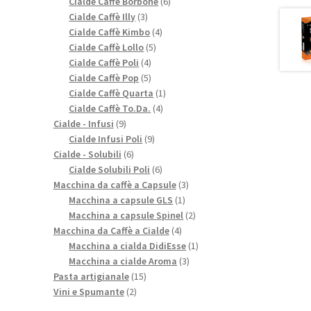
prodotti
6
Cialde Caffè Borbone
6
3
prodotti
Cialde Caffè Illy
3
prodotti
4
Cialde Caffè Kimbo
4
5
prodotti
Cialde Caffè Lollo
5
4
prodotti
Cialde Caffè Poli
4
prodotti
5
Cialde Caffè Pop
5
prodotti
1
Cialde Caffè Quarta
1
4
prodotto
Cialde Caffè To.Da.
4
9
prodotti
Cialde - Infusi
9
prodotti
9
Cialde Infusi Poli
9
6
prodotti
Cialde - Solubili
6
prodotti
6
Cialde Solubili Poli
6
prodotti
3
Macchina da caffè a Capsule
3
1
prodotti
Macchina a capsule GLS
1
prodotto
2
Macchina a capsule Spinel
2
4
prodotti
Macchina da Caffè a Cialde
4
prodotti
1
Macchina a cialda DidiEsse
1
3
prodotto
Macchina a cialde Aroma
3
15
prodotti
Pasta artigianale
15
2
prodotti
Vini e Spumante
2
prodotti