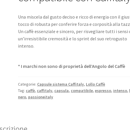
Una miscela dal gusto deciso e ricco di energia con il giu
tocco di robusta per conferire forza e corposità alla tazz
Un caffè essenziale e sincero, per risvegliare tutti i sensi
un’irresistibile cremosità e lo sprint del suo retrogusto
intenso.
* I marchi non sono di proprietà dell’Angolo del Caffè
Categorie:
Capsule sistema Caffitaly
,
Lollo Caffè
Tag:
caffè
,
caffitaly
,
capsula
,
compatibile
,
espresso
,
intenso
,
nero
,
passioneitaly
scrizione