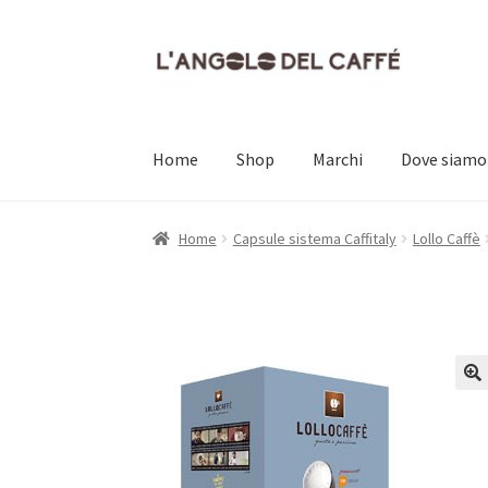
Vai
Vai
alla
al
navigazione
contenuto
Home
Shop
Marchi
Dove siamo
Home
Carrello
Cassa
Contatti
Dove siamo
Il
Home
Capsule sistema Caffitaly
Lollo Caffè