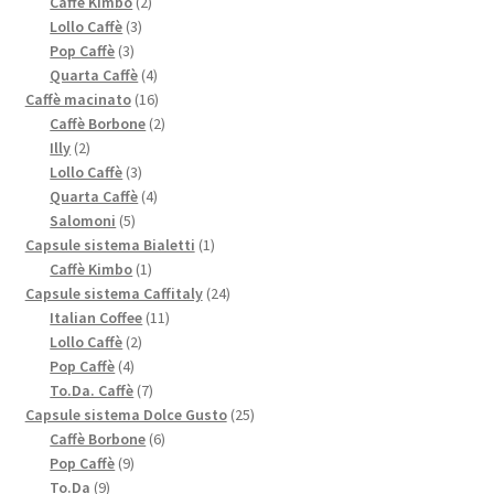
2
prodotti
Caffè Kimbo
2
3
prodotti
Lollo Caffè
3
3
prodotti
Pop Caffè
3
prodotti
4
Quarta Caffè
4
prodotti
16
Caffè macinato
16
prodotti
2
Caffè Borbone
2
2
prodotti
Illy
2
prodotti
3
Lollo Caffè
3
prodotti
4
Quarta Caffè
4
5
prodotti
Salomoni
5
prodotti
1
Capsule sistema Bialetti
1
1
prodotto
Caffè Kimbo
1
prodotto
24
Capsule sistema Caffitaly
24
11
prodotti
Italian Coffee
11
2
prodotti
Lollo Caffè
2
4
prodotti
Pop Caffè
4
prodotti
7
To.Da. Caffè
7
prodotti
25
Capsule sistema Dolce Gusto
25
6
prodotti
Caffè Borbone
6
9
prodotti
Pop Caffè
9
9
prodotti
To.Da
9