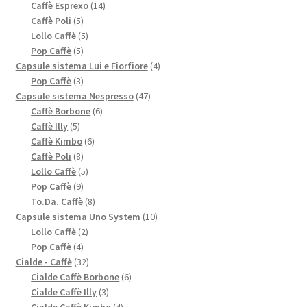
prodotti
14
Caffè Esprexo
14
5
prodotti
Caffè Poli
5
prodotti
5
Lollo Caffè
5
5
prodotti
Pop Caffè
5
prodotti
4
Capsule sistema Lui e Fiorfiore
4
3
prodotti
Pop Caffè
3
prodotti
47
Capsule sistema Nespresso
47
6
prodotti
Caffè Borbone
6
5
prodotti
Caffè Illy
5
prodotti
6
Caffè Kimbo
6
8
prodotti
Caffè Poli
8
prodotti
5
Lollo Caffè
5
9
prodotti
Pop Caffè
9
prodotti
8
To.Da. Caffè
8
prodotti
10
Capsule sistema Uno System
10
2
prodotti
Lollo Caffè
2
4
prodotti
Pop Caffè
4
prodotti
32
Cialde - Caffè
32
prodotti
6
Cialde Caffè Borbone
6
3
prodotti
Cialde Caffè Illy
3
prodotti
4