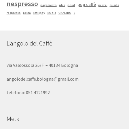
nespresso
pop caffè
pagamento
plus
point
prezzi
quarta
respresso
rossa
satispay
stuoia
UNALTRO
x
L’angolo del Caffè
via Valdossola 26/F – 40134 Bologna
angolodelcaffe.bologna@gmail.com
telefono: 051 4121992
Meta