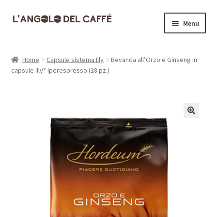
Vai
Vai
Menu
alla
al
navigazione
contenuto
Home
Home
Capsule sistema Illy
Bevanda all’Orzo e Ginseng in
capsule Illy* Iperespresso (18 pz.)
Carrello
Cassa
Contatti
Dove siamo
Il mio account
Informativa Privacy