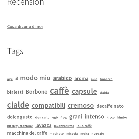
Recensioni
Cosa dicono di noi
Tags
a modo mio
arabico
aroma
age
avio
barocco
caffè
capsule
Borbone
bialetti
cialda
cialde
compatibili
cremoso
decaffeinato
grani
intenso
dolce gusto
don carlo
egò
frog
kicco
kimbo
lavazza
kit degustazione
lavazza firma
lollo caffè
macchina del caffe
macinato
miscela
moka
negozio