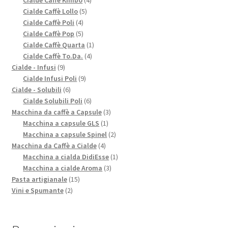
Cialde Caffè Kimbo
4
5
prodotti
Cialde Caffè Lollo
5
4
prodotti
Cialde Caffè Poli
4
prodotti
5
Cialde Caffè Pop
5
prodotti
1
Cialde Caffè Quarta
1
4
prodotto
Cialde Caffè To.Da.
4
9
prodotti
Cialde - Infusi
9
prodotti
9
Cialde Infusi Poli
9
6
prodotti
Cialde - Solubili
6
prodotti
6
Cialde Solubili Poli
6
prodotti
3
Macchina da caffè a Capsule
3
1
prodotti
Macchina a capsule GLS
1
prodotto
2
Macchina a capsule Spinel
2
4
prodotti
Macchina da Caffè a Cialde
4
prodotti
1
Macchina a cialda DidiEsse
1
3
prodotto
Macchina a cialde Aroma
3
15
prodotti
Pasta artigianale
15
2
prodotti
Vini e Spumante
2
prodotti