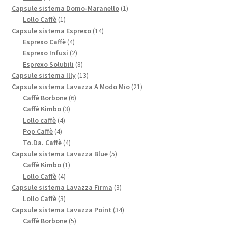
prodotti
1
Capsule sistema Domo-Maranello
1
1
prodotto
Lollo Caffè
1
prodotto
14
Capsule sistema Esprexo
14
4
prodotti
Esprexo Caffè
4
prodotti
2
Esprexo Infusi
2
prodotti
8
Esprexo Solubili
8
prodotti
13
Capsule sistema Illy
13
prodotti
21
Capsule sistema Lavazza A Modo Mio
21
6
prodotti
Caffè Borbone
6
3
prodotti
Caffè Kimbo
3
4
prodotti
Lollo caffè
4
4
prodotti
Pop Caffè
4
prodotti
4
To.Da. Caffè
4
prodotti
5
Capsule sistema Lavazza Blue
5
1
prodotti
Caffè Kimbo
1
4
prodotto
Lollo Caffè
4
prodotti
3
Capsule sistema Lavazza Firma
3
3
prodotti
Lollo Caffè
3
prodotti
34
Capsule sistema Lavazza Point
34
5
prodotti
Caffè Borbone
5