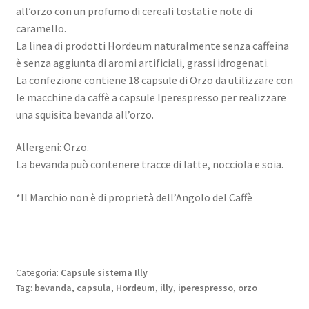
all’orzo con un profumo di cereali tostati e note di
caramello.
La linea di prodotti Hordeum naturalmente senza caffeina
è senza aggiunta di aromi artificiali, grassi idrogenati.
La confezione contiene 18 capsule di Orzo da utilizzare con
le macchine da caffè a capsule Iperespresso per realizzare
una squisita bevanda all’orzo.
Allergeni: Orzo.
La bevanda può contenere tracce di latte, nocciola e soia.
*Il Marchio non è di proprietà dell’Angolo del Caffè
Categoria:
Capsule sistema Illy
Tag:
bevanda
,
capsula
,
Hordeum
,
illy
,
iperespresso
,
orzo