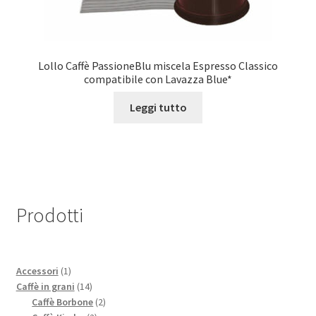
Lollo Caffè PassioneBlu miscela Espresso Classico
compatibile con Lavazza Blue*
Leggi tutto
Prodotti
1
Accessori
1
prodotto
14
Caffè in grani
14
prodotti
2
Caffè Borbone
2